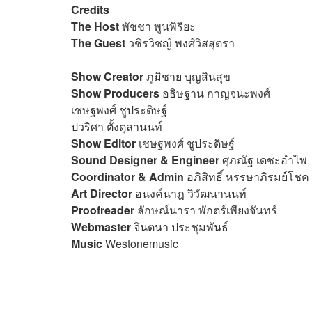
Credits
The Host
พัชชา พูนพิริยะ
The Guest
วชิรวิชญ์ พงศ์วิสสุตรา
Show Creator
ภูมิชาย บุญสินสุข
Show Producers
อธิษฐาน กาญจนะพงศ์
เชษฐพงศ์ ชูประดิษฐ์
ปวริศา ตั้งตุลานนท์
Show Editor
เชษฐพงศ์ ชูประดิษฐ์
Sound Designer & Engineer
ศุภณัฐ เดชะอำไพ
Coordinator & Admin
อภิสิทธิ์​ หรรษาภิรมย์โชค
Art Director
อนงค์นาฎ วิวัฒนานนท์
Proofreader
ลักษณ์นารา พักตร์เพียงจันทร์
Webmaster
จินตนา ประชุมพันธ์
Music
Westonemusic