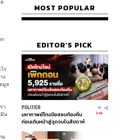
าย
MOST POPULAR
ตก
EDITOR'S PICK
ะไร
้าง
อมูล
เรา
POLITICS
546
มิน
มหากาพย์โกงข้อสอบท้องถิ่น
ก่อนเดินหน้าสู่จุดจบในสัปดาห์
นี้
วาม