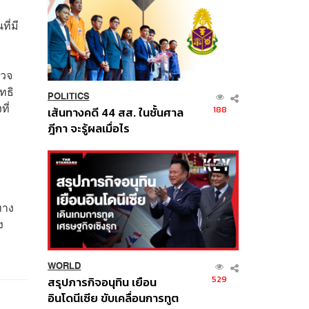
ี่มี
รวจ
ทธิ
POLITICS
ี่
188
เส้นทางคดี 44 สส. ในชั้นศาล
ฎีกา จะรู้ผลเมื่อไร
ทาง
ง
WORLD
529
สรุปภารกิจอนุทิน เยือน
อินโดนีเซีย ขับเคลื่อนการทูต