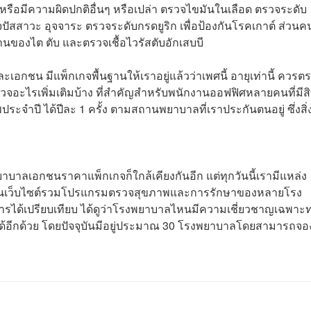
ง หรือมีความผิดปกติอื่นๆ หรือเปล่า ตรวจไขมันในเลือด ตรวจระดับ
ัสสาวะ อุจจาระ ตรวจระดับกรดยูริก เพื่อป้องกันโรคเกาต์ ส่วนคนท
ของไต ตับ และตรวจเชื้อไวรัสตับอักเสบบี
เอกชน มีแพ็กเกจพื้นฐานให้เราอยู่แล้วว่าเพศนี้ อายุเท่านี้ ควรต
อะไรเพิ่มเติมบ้าง ที่สำคัญสำหรับพนักงานออฟฟิศหลายคนที่มีสิ
ะจำปี ได้ปีละ 1 ครั้ง ตามสถานพยาบาลที่เราประกันตนอยู่ ซึ่งสิ่งท
บาลเอกชนราคาแพ็กเกจก็ใกล้เคียงกันอีก แต่ทุกวันนี้เรามีแหล่ง
ป็นเว็บไซต์รวมโปรแกรมตรวจสุขภาพและการรักษาของหลายโรง
ริการได้เปรียบเทียบ ได้ดูว่าโรงพยาบาลไหนมีความเชี่ยวชาญเฉพาะ
้อีกด้วย โดยปัจจุบันมีอยู่ประมาณ 30 โรงพยาบาลโดยสามารถจอ