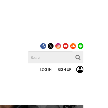
LOG IN
SIGN UP