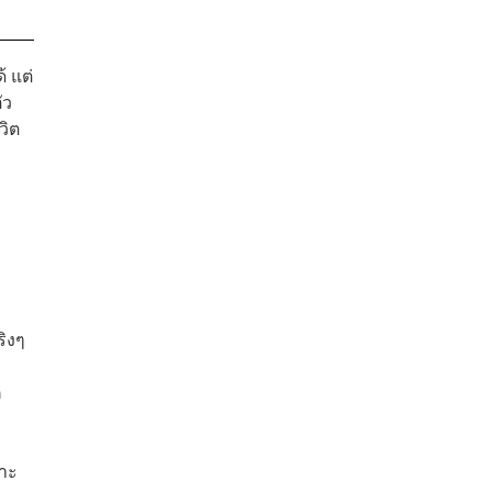
้ แต่
ัว
วิต
ิงๆ
ค
าะ