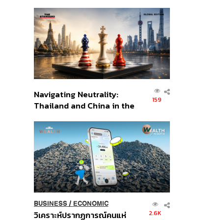
เศรษฐกิจเชิงรุก ประกาศหุ้น
ส่วนยุทธศาสตร์ไทย –
อินโดนีเซีย
Navigating Neutrality:
159
Thailand and China in the
Age of a New Global
Order
BUSINESS
/
ECONOMIC
2.6K
วิเคราะห์ปรากฏการณ์คนแห่