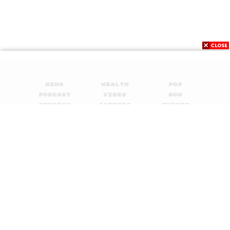
News
Wealth
Pop
Podcast
Video
Now
Opinion
Careers
Events
Privacy
About
Contact
Policy
FOR
ADVERTISING
MEMBERSHIP
© 2017-
2026
The Standard. All rights reserved.