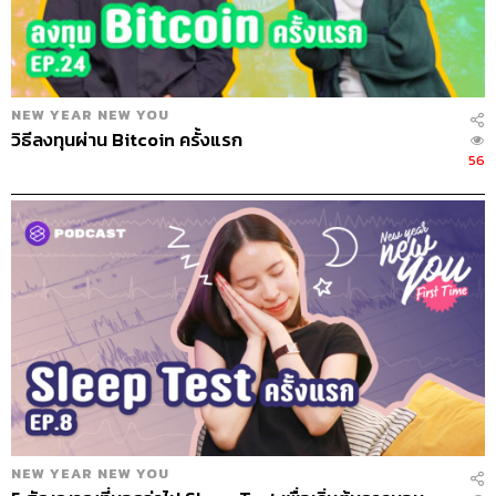
Sound Designer & Engineer
ศุภณัฐ เดชะอำไพ
Coordinator & Admin
อภิสิทธิ์​ หรรษาภิรมย์โชค
Art Director
อนงค์นาฎ วิวัฒนานนท์
Proofreader
พรนภัส ชำนาญค้า
NEW YEAR NEW YOU
Webmaster
จินตนา ประชุมพันธ์
วิธีลงทุนผ่าน Bitcoin ครั้งแรก
Music
Westonemusic
56
TAGS:
NewYearNewYou
ปลา
พัชชา
ผัก
จูนจูน
ข้าวกล้อง
junejune
ผลไม้
ปีใหม่คนใหม่
Podcast
selfhelp
อาหารเพื่อสุขภาพ
selfimprovement
ธัญพืช
ปณิธานปีใหม่
เป้าหมาย
ปีใหม่
โยเกิร์ต
NewYear’sResolution
ร้านสะดวกซื้อ
NEW YEAR NEW YOU