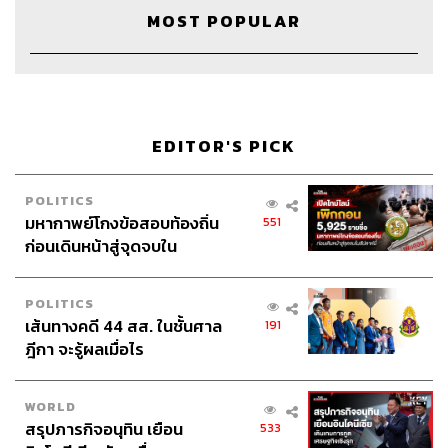
2. ผลไม้ตระกูลเบอร์รี
เป็นผลไม้กินง่ายอย่าง
สตรอว์เบอร์รี
MOST POPULAR
ราสป์เบอร์รี
บลูเบอร์รี โกจิเบอร์รี เป็นผลไม้ที่แคลอรีต่ำ
วิตามินซีสูง ป้องกันโรคหวัด ช่วยเรื่องสายตา บำรุงผิวพรรณ
ลดความเสี่ยงโรคหัวใจและภาวะสมองเสื่อมด้วย
3. แอปเปิ้ล
เป็นผลไม้ที่แนะนำมาก ใครที่กำลังควบคุมน้ำ
EDITOR'S PICK
หนักอยู่ลองกินแอปเปิ้ลเขียว เพราะว่าน้ำตาลน้อยกว่า มี
ไฟเบอร์สูง สามารถลดความอยากอาหารได้ อีกอย่างถ้าใคร
ไม่ได้ลดความอ้วนมาก แต่อยากกินผลไม้ก็ลองกินแอปเปิ้ลสี
POLITICS
มหากาพย์โกงข้อสอบท้องถิ่น
551
แดง จะช่วยชะลอวัย มีสารต่อต้านอนุมูลอิสระ วิตามินซีสูง
ก่อนเดินหน้าสู่จุดจบใน
สร้างคอลลาเจนใต้ผิวหนัง
สัปดาห์นี้
4. โยเกิร์ต
ช่วยทั้งระบบย่อยอาหาร กระดูกแข็งแรง ป้องกัน
POLITICS
ความดันโลหิต ลดคลอเลสเตอรอล ผิวพรรณสดใส ดีต่อฟัน
เส้นทางคดี 44 สส. ในชั้นศาล
191
และเหงือก ซึ่งทุกวันนี้โยเกิร์ตมีให้เลือกหลายรสชาติ หลาย
ฎีกา จะรู้ผลเมื่อไร
สูตรให้ลองกัน ฉะนั้นใครที่อยากกินอาหารที่มีประโยชน์ทุก
วัน เริ่มด้วยโยเกิร์ตก็เป็นเรื่องไม่ยากเกินไป
WORLD
สรุปภารกิจอนุทิน เยือน
533
ทิปส์เล็กๆ สำหรับคนที่อยากกินอาหารที่มีประโยชน์ ใครที่ติด