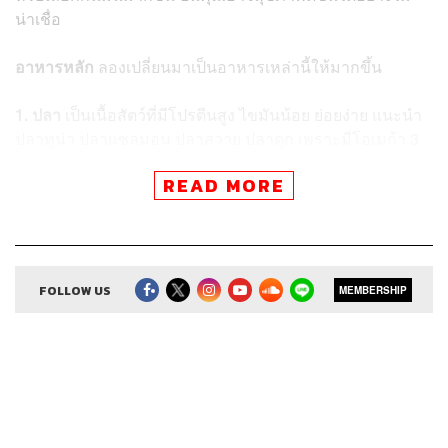
น่าเชื่อ
อาหารหลัก
ลองเปลี่ยนมาเป็นอาหารเหล่านี้ให้มากขึ้น
1. ปลา
เป็นเนื้อสัตว์ที่มีโปรตีนสูง ไขมันน้อย ย่อยง่าย แนะนำ
ปลาทูน่า ปลาแซลมอน ปลาสวาย ปลาดุก เพราะมีโอเมก้า 3
เป็นกรดไขมันที่จำเป็น ช่วยในการทำงานของสมอง ป้องกัน
READ MORE
โรคอัลไซเมอร์ ความดันโลหิตสูง โรคหัวใจ และลดระดับ
คลอเรสเตอรอล
2. ข้าวกล้อง
มีวิตามิน ไฟเบอร์มากกว่าข้าวขาวหลายเท่า
ช่วยในเรื่องขับถ่าย ความคุมน้ำตาลในเลือด ทำให้ส่วนต่างๆ
FOLLOW US
MEMBERSHIP
ของร่างกายทำงานได้อย่างมีประสิทธิภาพ
3. คะน้า
คือซูเปอร์ผัก สรรพคุณเยอะมาก ทั้งป้องกันโรคจอ
ประสาทตาเสื่อม โรคต้อกระจก ลดการเกิดมะเร็ง ลดไขมัน
หน้าท้อง หรือถ้าไม่ชอบคะน้า ลองกินดอกกะหล่ำหรือบร็อก
โคลี ก็มีสรรพคุณดีงามพอกัน