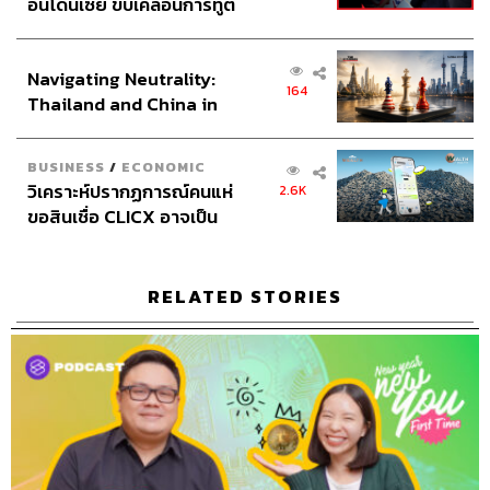
อินโดนีเซีย ขับเคลื่อนการทูต
นิสัยระหว่างวันต้องเดินเข้าร้านสะดวกซื้อซื้อขนม แทนที่เรา
เศรษฐกิจเชิงรุก ประกาศหุ้น
จะหยิบทุกอย่างที่อยากกิน แนะนำว่าลองดูแคลอรีที่ฉลาก
ส่วนยุทธศาสตร์ไทย –
มากขึ้น ไขมัน โซเดียมเยอะหรือเปล่า ข้อมูลตรงนี้จะทำให้
Navigating Neutrality:
อินโดนีเซีย
164
เราตัดสินใจในการกินได้ดีขึ้น หรือแทนที่เราจะหยิบขนม
Thailand and China in
ขบเคี้ยวลองเปลี่ยนเป็นผลไม้ในร้านสะดวกซื้อก็ดีต่อสุขภาพ
the Age of a New Global
มากขึ้น ถ้าใครสามารถทำได้จนติดเป็นนิสัยสุขภาพดีตลอดปี
Order
BUSINESS
/
ECONOMIC
นี้แน่นอน
วิเคราะห์ปรากฏการณ์คนแห่
2.6K
ขอสินเชื่อ CLICX อาจเป็น
เพียงยอดภูเขาน้ำแข็ง ของ
ปัญหาหนี้ครัวเรือนไทยที่ถูก
ซุกไว้
RELATED STORIES
Credits
The Host
พัชชา พูนพิริยะ
Show Creator
ภูมิชาย บุญสินสุข
Show Producers
อธิษฐาน กาญจนะพงศ์
เชษฐพงศ์ ชูประดิษฐ์
ปวริศา ตั้งตุลานนท์
Show Editor
เชษฐพงศ์ ชูประดิษฐ์