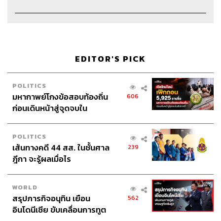
Credit
The Host
ภูมิชาย บุญสินสุข
EDITOR'S PICK
Show Creator & Producer
ภูมิชาย บุญสินสุข
Creative
อัญชิษฐา ล้อมธรรมพินิจ
POLITICS
Video Editor
อภิสิทธิ์​ หรรษาภิรมย์โชค
มหากาพย์โกงข้อสอบท้องถิ่น
606
Sound Designer & Engineer
กฤตพล จียะเกียรติ
ก่อนเดินหน้าสู่จุดจบใน
Channel Manager
เชษฐพงศ์ ชูประดิษฐ์
สัปดาห์นี้
Channel Admin
เอกราช มอเซอร์
Art Director
อนงค์นาฏ วิวัฒนานนท์
POLITICS
เส้นทางคดี 44 สส. ในชั้นศาล
Illustrator
Khunkhom
239
ฎีกา จะรู้ผลเมื่อไร
Proofreader
ภาวิกา ขันติศรีสกุล
Webmaster
รพีพรรณ เกตุสมพงษ์
Social Media Admin
สุทธกิตติ์​ สุทธาวรรณกุล, ธิติกร ลิ้ม
WORLD
ทองมณี
สรุปภารกิจอนุทิน เยือน
562
Archive Officer
ชริน จำปาวัน
อินโดนีเซีย ขับเคลื่อนการทูต
Music
westonemusic.com