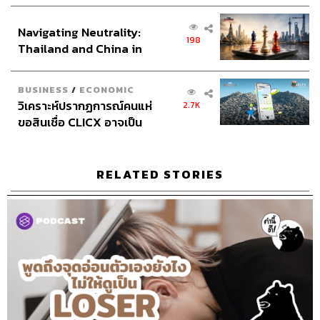
เศรษฐกิจเชิงรุก ประกาศหุ้น
ส่วนยุทธศาสตร์ไทย –
Navigating Neutrality:
อินโดนีเซีย
198
Thailand and China in
the Age of a New Global
Order
BUSINESS
/
ECONOMIC
TAGS:
Podcast
ภูมิชายบุญสินสุข
พอดแคสต์
วิเคราะห์ปรากฏการณ์คนแห่
2.7K
TheStandardPodcast
คำนี้ดี
knd
บิ๊กบุญ
ขอสินเชื่อ CLICX อาจเป็น
ภูมิชาย
bickboon
ศัพท์
ศัพท์ภาษาอังกฤษ
เพียงยอดภูเขาน้ำแข็ง ของ
ปัญหาหนี้ครัวเรือนไทยที่ถูก
ซุกไว้
RELATED STORIES
330
ABOUT THE HOST