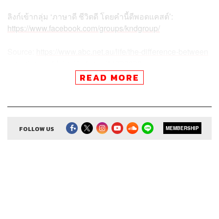
ลิงก์เข้ากลุ่ม ‘ภาษาดี ชีวิตดี โดยคำนี้ดีพอดแคสต์’:
https://www.facebook.com/groups/kndgroup/
Source:
https://www.abc.net.au/life/the-difference-between
-genuine-and-fake-kindness/11737836
READ MORE
FOLLOW US
สามารถฟังพอดแคสต์ คำนี้ดี
MEMBERSHIP
ผ่านแอปพลิเคชันต่างๆ ที่คุณสะดวกหรือใช้อยู่แล้วได้เลย