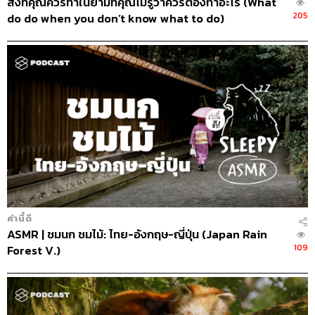
สิ่งที่คุณควรทำในยามที่คุณไม่รู้ว่าควรต้องทำอะไร (What
205
do do when you don’t know what to do)
#MotivationMonday
คำนี้ดี
ASMR | ชมนก ชมไม้: ไทย-อังกฤษ-ญี่ปุ่น (Japan Rain
109
Forest V.)