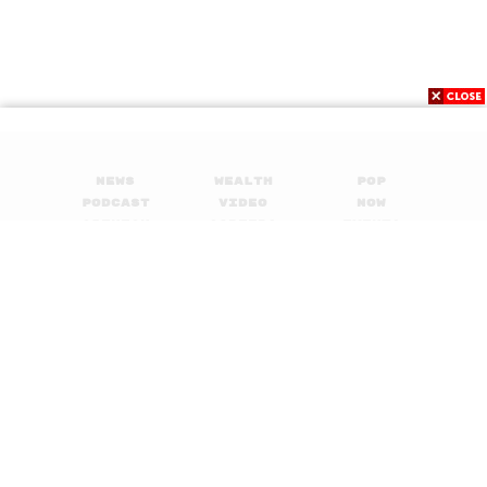
News
Wealth
Pop
Podcast
Video
Now
Opinion
Careers
Events
Privacy
About
Contact
Policy
FOR
ADVERTISING
MEMBERSHIP
© 2017-
2026
The Standard. All rights reserved.