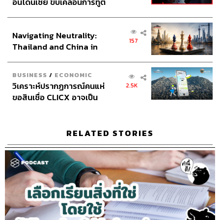
อินโดนีเซีย ขับเคลื่อนการทูต
เศรษฐกิจเชิงรุก ประกาศหุ้น
ส่วนยุทธศาสตร์ไทย –
Navigating Neutrality:
อินโดนีเซีย
157
Thailand and China in
the Age of a New Global
Order
BUSINESS
/
ECONOMIC
วิเคราะห์ปรากฏการณ์คนแห่
2.5K
ขอสินเชื่อ CLICX อาจเป็น
เพียงยอดภูเขาน้ำแข็ง ของ
ปัญหาหนี้ครัวเรือนไทยที่ถูก
ซุกไว้
RELATED STORIES