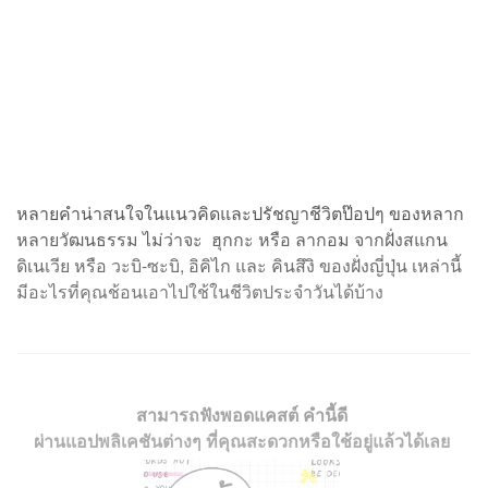
หลายคำน่าสนใจในแนวคิดและปรัชญาชีวิตป๊อปๆ ของหลาก
หลายวัฒนธรรม ไม่ว่าจะ ฮุกกะ หรือ ลากอม จากฝั่งสแกน
ดิเนเวีย หรือ วะบิ-ซะบิ, อิคิไก และ คินสึงิ ของฝั่งญี่ปุ่น เหล่านี้
มีอะไรที่คุณช้อนเอาไปใช้ในชีวิตประจำวันได้บ้าง
สามารถฟังพอดแคสต์ คำนี้ดี
ผ่านแอปพลิเคชันต่างๆ ที่คุณสะดวกหรือใช้อยู่แล้วได้เลย