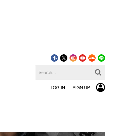
LOG IN
SIGN UP