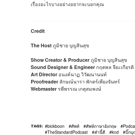
เรื่องอะไรบางอย่างอยากจะบอกคุณ
Credit
The Host
ภูมิชาย บุญสินสุข
Show Creator & Producer
ภูมิชาย บุญสินสุข
Sound Designer & Engineer
กฤตพล จียะเกียรติ
Art Director
อนงค์นาฏ วิวัฒนานนท์
Proofreader
ลักษณ์นารา พักตร์เพียงจันทร์
Webmaster
รพีพรรณ เกตุสมพงษ์
TAGS:
bickboon
ศัพท์
ศัพท์ภาษาอังกฤษ
Podca
TheStandardPodcast
คำนี้ดี
knd
บิ๊กบ