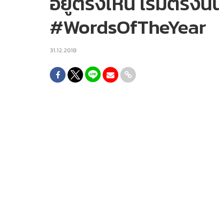
อยู่ตรงไหน เริ่มตรงนั้น
#WordsOfTheYear
31.12.2018