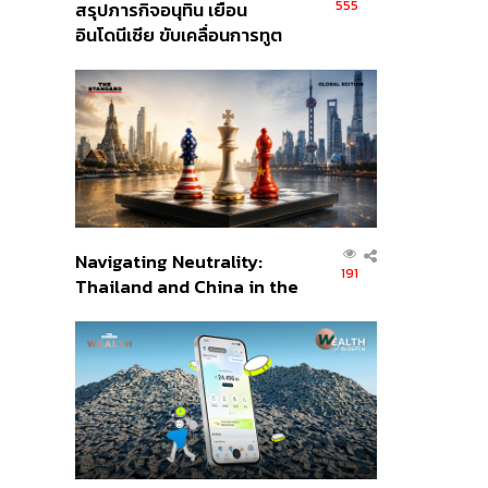
555
สรุปภารกิจอนุทิน เยือน
อินโดนีเซีย ขับเคลื่อนการทูต
เศรษฐกิจเชิงรุก ประกาศหุ้น
ส่วนยุทธศาสตร์ไทย –
อินโดนีเซีย
Navigating Neutrality:
191
Thailand and China in the
Age of a New Global
Order