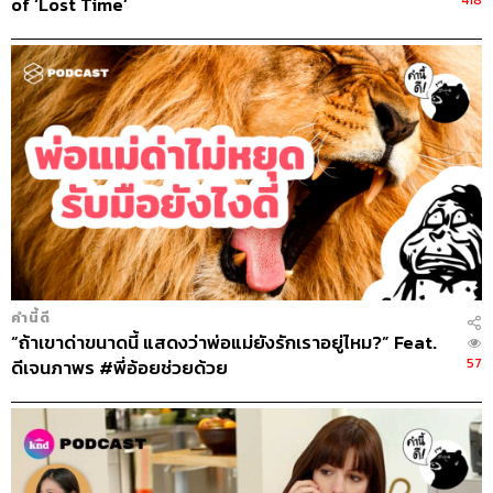
of ‘Lost Time’
คำนี้ดี
“ถ้าเขาด่าขนาดนี้ แสดงว่าพ่อแม่ยังรักเราอยู่ไหม?” Feat.
57
ดีเจนภาพร #พี่อ้อยช่วยด้วย