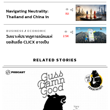
เศรษฐกิจเชิงรุก ประกาศหุ้น
ส่วนยุทธศาสตร์ไทย –
50
Navigating Neutrality:
อินโดนีเซีย
151
Thailand and China in
the Age of a New Global
ABOUT THE HOST
Order
BUSINESS
/
ECONOMIC
THE STANDARD PODCAST
วิเคราะห์ปรากฏการณ์คนแห่
2.5K
ทีมงาน THE STANDARD PODCAST
ขอสินเชื่อ CLICX อาจเป็น
เพียงยอดภูเขาน้ำแข็ง ของ
ปัญหาหนี้ครัวเรือนไทยที่ถูก
ซุกไว้
RELATED STORIES