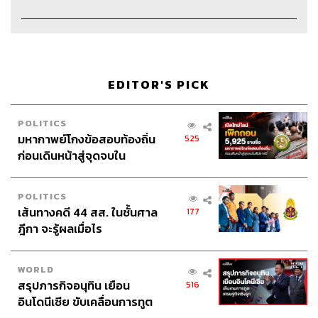
Music
westonemusic.com
Social Media Admin
สุทธกิตติ์​ สุทธาวรรณกุล, ธิติกร ลิ้ม
ทองมณี, ณัฐชัย ตั้งวงศ์วิวัฒน์
Archive Officer
ชริน จำปาวัน
EDITOR'S PICK
POLITICS
มหากาพย์โกงข้อสอบท้องถิ่น
525
ก่อนเดินหน้าสู่จุดจบใน
TAGS:
knd
บิ๊กบุญ
ภูมิชาย
bickboon
ศัพท์
สัปดาห์นี้
ศัพท์ภาษาอังกฤษ
Podcast
ภูมิชายบุญสินสุข
พอดแคสต์
ASMR
TheStandardPodcast
POLITICS
KND SLEEPY
คำนี้ดี SLEEPY
คำนี้ดี
เส้นทางคดี 44 สส. ในชั้นศาล
177
ฎีกา จะรู้ผลเมื่อไร
WORLD
สรุปภารกิจอนุทิน เยือน
516
อินโดนีเซีย ขับเคลื่อนการทูต