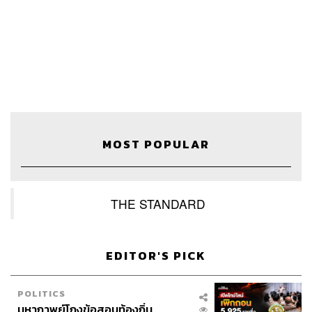
Show Creator & Producer
ภูมิชาย บุญสินสุข
Creative
ภัทร จารุอริยานนท์
Video Editor
อภิสิทธิ์​ หรรษาภิรมย์โชค
Sound Designer & Engineer
กฤตพล จียะเกียรติ
Channel Manager
เชษฐพงศ์ ชูประดิษฐ์
Marketing & Coordinator
อภิสิทธิ์​ หรรษาภิรมย์โชค
Art Director
อนงค์นาฏ วิวัฒนานนท์
Illustrator
Khunkhom
Proofreader พรนภัส ชำนาญค้า
MOST POPULAR
Webmaster
ไชยพร ศิริกลการ
Music
westonemusic.com
THE STANDARD
EDITOR'S PICK
TAGS:
ศัพท์
ศัพท์ภาษาอังกฤษ
Podcast
ภูมิชายบุญสินสุข
พอดแคสต์
ASMR
TheStandardPodcast
KND SLEEPY
POLITICS
คำนี้ดี SLEEPY
คำนี้ดี
knd
บิ๊กบุญ
ภูมิชาย
มหากาพย์โกงข้อสอบท้องถิ่น