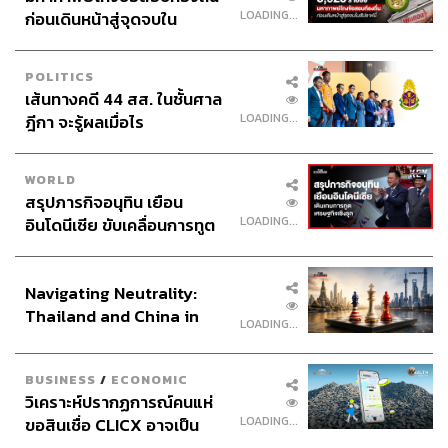
bickboon
LOADING...
ก่อนเดินหน้าสู่จุดจบใน
สัปดาห์นี้
LOADING...
POLITICS
เส้นทางคดี 44 สส. ในชั้นศาล
LOADING...
ฎีกา จะรู้ผลเมื่อไร
ABOUT THE HOST
THE STANDARD PODCAST
WORLD
ทีมงาน THE STANDARD PODCAST
สรุปภารกิจอนุทิน เยือน
LOADING...
อินโดนีเซีย ขับเคลื่อนการทูต
เศรษฐกิจเชิงรุก ประกาศหุ้น
ส่วนยุทธศาสตร์ไทย –
Navigating Neutrality:
อินโดนีเซีย
Thailand and China in
LOADING...
the Age of a New Global
Order
BUSINESS
/
ECONOMIC
วิเคราะห์ปรากฏการณ์คนแห่
LOADING...
ขอสินเชื่อ CLICX อาจเป็น