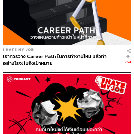
คำถาม สัมภาษณ์งาน ยอดฮิต
เป็นเรื่องคาดการณ์ล่วงหน้าไม่ได้เลยว่าคำถามที่เราจะเจอ
ระหว่างการสัมภาษณ์งานจะเป็นอย่างไร อาจเป็นความรู้ที่
I HATE MY JOB
เกี่ยวข้องกับบริษัท หรือเป็นคำถามที่ผู้สัมภาษณ์คิดขึ้นมา
เราควรวาง Career Path ในการทำงานไหม แล้วทำ
เดี๋ยวนั้นเพื่อให้เหมาะกับตัวเรา แต่โดยส่วนใหญ่คำถาม
754
อย่างไรจะไปถึงเป้าหมาย
สัมภาษณ์งานจะมีโครงสร้าง 2 ส่วน ส่วนแรกคือคำถามพื้น
ฐานจำพวกการแนะนำตัว คุณเป็นใคร ครอบครัวเป็น
อย่างไร เรียนจบอะไรมา เพื่อเป็นการละลายพฤติกรรมให้ผู้
ถูกสัมภาษณ์ไม่เกร็งจนเกินไป จากนั้นค่อยเข้าสู่ส่วนที่ 2 ที่จะ
ลงลึกเฉพาะทางและเกี่ยวข้องกับสาขาอาชีพมากขึ้น
นอกจากนั้นเราอาจเจอคำถามยอดนิยมอย่าง
“จุดอ่อนหรือ
ข้อเสียของคุณคืออะไร”
หลายคนอาจทำตามคำแนะนำตาม
บทความโหลๆ บนอินเทอร์เน็ตว่า ให้บอกข้อเสียที่สามารถบิด
กลับมาเป็นข้อดีได้ เช่น “เป็นเพอร์เฟกชันนิสต์ ถ้างานไม่