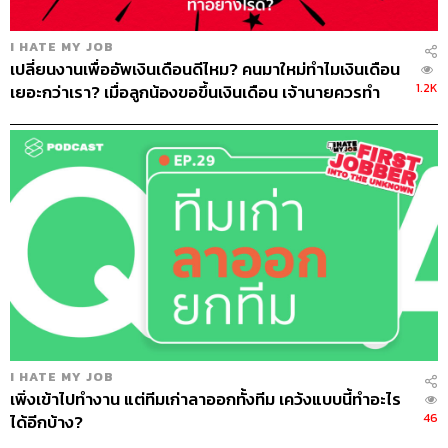
สมบูรณ์แบบดีพร้อมจะยอมไม่ได้ และจะทำจนมันออกมาดี
ที่สุด” แต่ในความเป็นจริงแล้ว เมื่อฝ่ายบุคคลหรือเจ้านายได้
I HATE MY JOB
ฟังดังนี้อาจกลอกตาสูง เพราะมนุษย์ออฟฟิศทั่วโลกใช้คำตอบ
เปลี่ยนงานเพื่ออัพเงินเดือนดีไหม? คนมาใหม่ทำไมเงินเดือน
นี้กันมาแล้วหลายสิบปี
1.2K
เยอะกว่าเรา? เมื่อลูกน้องขอขึ้นเงินเดือน เจ้านายควรทำ
อย่างไร?
ท้อฟฟี่
ยกตัวอย่างว่า ถ้าเป็นเขาจะตอบไปเลยตรงๆ ตามความ
จริงว่า
“สิ่งที่ผมอ่อนคือการพูดต่อหน้าคนเยอะๆ เพราะผม
ถนัดที่จะสื่อสารโดยการเขียนมากกว่า แต่มันคือสิ่งที่เตรียม
ตัวได้ ถ้าผมรู้ว่าผมต้องทำ ผมจะฝึก ผมจะซ้อม เพราะผมเชื่อ
ว่าทุกอย่างสามารถพัฒนาได้ แม้แต่สิ่งที่เป็นจุดอ่อนของเรา”
ตอบอย่างนี้มงก็คงจะลงแล้วลงอีก
นอกจากนี้แล้ว ในช่วงท้ายของการสัมภาษณ์อาจเจออีกหนึ่ง
คำถามยอดฮิตนั่นคือ
“มีอะไรจะถามไหม”
ซึ่งหลายคนอาจ
คิดว่าเป็นเรื่องเล่นๆ เลยถามคำถามอย่าง มาสายได้ไหม หรือ
ต้องกลับดึกมากไหม นี่กลายเป็นการเสียโอกาสอันสำคัญ
I HATE MY JOB
เพิ่งเข้าไปทำงาน แต่ทีมเก่าลาออกทั้งทีม เคว้งแบบนี้ทำอะไร
เมื่อผู้สัมภาษณ์เปิดโอกาสให้ถาม เราควรถามคำถามที่แสดง
46
ได้อีกบ้าง?
ศักยภาพของเรา พร้อมกับการถามสิ่งที่เราสามารถนำมุม