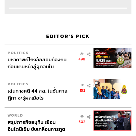
แน่นอนว่าเราย่อมรู้สึกตื่นเต้น โดยเฉพาะถ้าเป็นการ
สัมภาษณ์งานครั้งแรกๆ ให้ลองสูดลมหายใจลึกๆ นึกถึงสิ่งที่
เตรียมมา ที่สำคัญ อย่าลืม
เป็นตัวของตัวเองในขอบเขตที่
EDITOR'S PICK
ตำแหน่งที่เราสมัครอนุญาตให้ทำได้
ไม่ใช่ว่าเป็นตัวของตัว
เองเวอร์ชันเต็มร้อย เพราะความเป็นตัวเราอาจไม่เหมาะที่จะ
แสดงออกมาทั้งหมดในที่ทำงานก็ได้
POLITICS
มหากาพย์โกงข้อสอบท้องถิ่น
498
ก่อนเดินหน้าสู่จุดจบใน
ส่วนอาการมือสั่นหรือเสียงสั่นเพราะความประหม่าอาจ
สัปดาห์นี้
ควบคุมไม่ง่ายและแก้ไขไม่ได้ในทันที แต่สามารถพัฒนากัน
ได้ เช่น ฝึกพูดคนเดียว หาโอกาสพูดในที่สาธารณะบ่อยๆ
POLITICS
อย่างการพรีเซนต์งานหน้าห้องเรียน หรือทำหน้าที่พิธีกรใน
เส้นทางคดี 44 สส. ในชั้นศาล
152
กิจกรรมต่างๆ ของคณะหรือสถาบันก็สามารถช่วยได้
ฎีกา จะรู้ผลเมื่อไร
แต่ในขณะเดียวกัน การไม่ได้งานง่ายๆ เสียทีอาจกลายเป็น
WORLD
เรื่องดี เพราะการได้ตระเวนสัมภาษณ์งานหลายแห่งจะเป็น
สรุปภารกิจอนุทิน เยือน
502
โอกาสให้เราซักซ้อมและสั่งสมประสบการณ์อันหลากหลาย
อินโดนีเซีย ขับเคลื่อนการทูต
อาการสั่นประหม่าที่เคยเป็นก็อาจลดลงไปเรื่อยๆ เมื่อได้