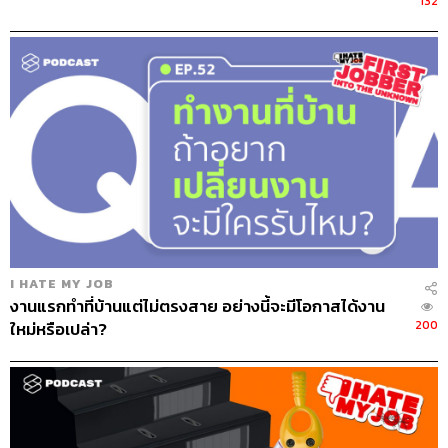
132
และคำถามสุดท้ายที่เจอในการสัมภาษณ์งานครั้งนั้นคือ แล้ว
คุณท้อฟฟี่จะทำอย่างไรให้เจ้านายผู้สัมภาษณ์ตกหลุมรัก
ภายในเวลาสั้นที่สุด ท้อฟฟี่ขอเวลา 2 นาทีเพื่อเล่าเรื่องของมา
ดอนน่า
ในปี 1996 มาดอนน่าอยากเล่นบท เอวิตา (
Evita,
1999) ที่สุด
แต่บทนี้มีตัวแม่รอแย่งชิงมากมาย ไม่ว่าจะเป็น มิเชล ไฟเฟอร์
หรือเมอรีล สตรีป แต่กระนั้นมาดอนน่าก็คิดว่าบทนี้เกิดมา
เพื่อเธอจริงๆ เธอจึงเขียนจดหมายไปหาผู้กำกับ บอกว่าให้บท
นี้กับเธอเถอะ แล้วจะพิสูจน์ให้ดูว่าเธอเป็นเอวิตาที่ดีที่สุด ผู้
กำกับประทับใจกับจดหมายฉบับนั้นมากจนสุดท้ายมาดอนน่า
ก็ได้เล่นบทนี้สมใจ แถมยังคว้ารางวัลนักแสดงนำหญิงยอด
I HATE MY JOB
เยี่ยมจากเวทีลูกโลกทองคำในปีนั้นอีกด้วย
งานแรกทำที่บ้านแต่ไม่ตรงสาย อย่างนี้จะมีโอกาสได้งาน
200
ใหม่หรือเปล่า?
ท้อฟฟี่เปรียบเทียบว่าตัวเขาตอนนี้ก็ไม่ต่างจากมาดอนน่า
เพราะมีคนมากมายอยากได้งานนี้ บางคนอาจเป็นตัวเลือกที่ดี
กว่าหรือมีประสบการณ์มากกว่า แต่ท้อฟฟี่เชื่อมั่นว่าไม่มีใคร
มีแพสชันในงานนี้มากเท่าตัวเขา และสุดท้ายท้อฟฟี่ก็ได้งาน
นั้นจริงๆ ด้วยเรื่องเล่าของมาดอนน่านั่นเอง