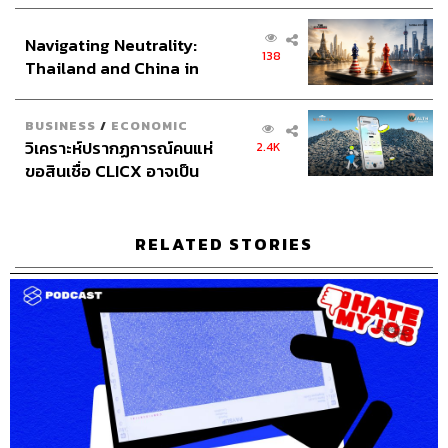
เศรษฐกิจเชิงรุก ประกาศหุ้น
สัมภาษณ์บ่อยๆ เข้า เพราะฉะนั้น
อย่ากังวลไปหากการ
ส่วนยุทธศาสตร์ไทย –
สัมภาษณ์ครั้งแรกจะไม่ออกมาอย่างที่ตั้งใจไว้ เพราะมันจะ
Navigating Neutrality:
อินโดนีเซีย
138
เป็นบทเรียนให้เรารู้ว่าครั้งต่อไปต้องปรับปรุงแก้ไขตรงไหน
Thailand and China in
บ้าง
พวกมนุษย์ประหลาดที่สัมภาษณ์ครั้งแรกแล้วได้งาน
the Age of a New Global
ทันทีจะไม่มีโอกาสได้รับบทเรียนล้ำค่าเหล่านี้เหมือนเรา
Order
BUSINESS
/
ECONOMIC
วิเคราะห์ปรากฏการณ์คนแห่
2.4K
ขอสินเชื่อ CLICX อาจเป็น
เทคนิคการแนะนำตัว
เพียงยอดภูเขาน้ำแข็ง ของ
ปัญหาหนี้ครัวเรือนไทยที่ถูก
คนที่จะได้มานั่งสัมภาษณ์ในเก้าอี้ตัวเดียวกันกับเราตรงนี้ใน
ซุกไว้
RELATED STORIES
วันนี้มีจำนวนมากมาย มีทั้งคนที่ดีกว่าเรา แย่กว่าเรา และเรา
จะถูกกลืนหายไปในที่สุด ตระหนักได้ตามนี้แล้วก็จงตั้งโจทย์
ให้ตัวเองว่า
1. เราจะแนะนำตัวอย่างไรให้เขาจดจำเราได้ในทันที
ในมุม
กลับกัน เจ้านายที่เป็นผู้สัมภาษณ์ก็อาจเปิดโอกาสให้ผู้สมัคร
งานครีเอทีฟความเป็นตัวเองออกมาได้มากที่สุดด้วยวิธีต่างๆ