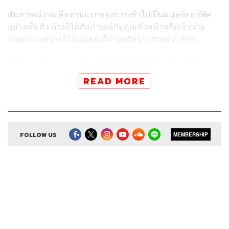
สัมภาษณ์งาน คือด่านแรกของการเข้าไปเป็นมนุษย์ออฟฟิศ
อย่างเต็มตัว บ้างก็ได้สัมภาษณ์กับคุณหัวหน้าหรือเจ้านาย
โดยตรง แต่บ้างก็ได้เจอคุณพี่ฝ่ายทรัพยากรบุคคล (HR)
ที่จริงการ สัมภาษณ์งาน นั้นไม่มีสูตรตายตัว แต่เราก็สามารถ
ดูบางแนวคิดเอาไว้เป็นแนวทางคร่าวๆ เพื่อเตรียมตัวให้พร้อม
READ MORE
ไว้ก่อนได้ อย่างบทความนี้ที่เราถอดเคล็ดลับการ สัมภาษณ์
งาน ออกมาจากการพูดคุยของ
บองเต่า-ไชยณัฐ สัจจะ
ปรเมษฐ์
และ
ท้อฟฟี่ แบรดชอว์
ในพอดแคสต์
I HATE MY
JOB
เพื่อให้ใครที่กำลังหางานอยู่ตอนนี้เอาไปประยุกต์ใช้
FOLLOW US
MEMBERSHIP
รวมไปถึงผู้เป็นเจ้านายหรือหัวหน้าที่กำลังหาคำถามเด็ดๆ มา
ทดสอบพนักงานใหม่ก็สามารถนำไอเดียจากบทความนี้ไป
ใช้ได้เช่นกัน
ก่อนถึงวันสัมภาษณ์งาน
ท่าเบสิกมาตรฐานในการเตรียมตัวมีไม่กี่ข้อ และทำได้ไม่ยาก