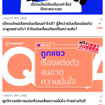
2. เราจะแนะนำตัวด้วยเรื่องราวอะไรได้บ้าง
นึกภาพการ
ประกวดนางงาม ทุกคนสวยหมด ยืนเรียงกันจนแทบแยกไม่
ออก แต่คนที่เราจะจำได้เป็นพิเศษคือคนที่มาพร้อมสตอรี เช่น
นางงามคนหนึ่งอาจเล่าว่าในวัยเด็กเคยถูก bully มาก่อน…
I HATE MY JOB
เด็กจบใหม่เรียกเงินเดือนเท่าไรดี? รู้สึกว่าเงินเดือนน้อยไป
“ฉันรู้ว่าการเป็นเหยื่อรู้สึกอย่างไร ฉันเลยลุกขึ้นมาต่อสู้เพื่อ
2.0K
จะพูดอย่างไร? ทำไมเงินเดือนต้องเป็นความลับ?
ความยุติธรรม!” …รับรองเลยว่านางงามคนนี้ทุกคนจะจดจำ
ได้
ท้อฟฟี่ แบรดชอว์
ยกตัวอย่างว่าเมื่อก่อนเคยทำงานใน
ตำแหน่งกองบรรณาธิการ ตำแหน่งนี้ทำให้ได้สัมภาษณ์และ
พูดคุยกับคนเยอะมาก เมื่อไปสัมภาษณ์งานที่ใหม่ เจ้านาย
ถามว่าก่อนหน้านี้ทำงานอะไร แทนที่จะตอบว่า “เป็นกอง
บรรณาธิการครับ” เฉยๆ เขากลับตอบว่า “งานของผมคืองาน
ที่ต้องทำให้คนตกหลุมรักภายใน 7 วินาทีแรกที่เจอกัน” พร้อม
อธิบายด้วยสตอรีต่อไปว่า งานที่ต้องสัมภาษณ์คนแปลกหน้า
นั้นจำเป็นต้องทำให้เขารู้สึกคุ้นเคยและไว้ใจเราเพื่อที่จะเล่า
เรื่องที่ไม่เคยเล่ามาก่อน มันคือการทำให้คนแปลกหน้าสอง
I HATE MY JOB
คนคลิกกันในเวลาสั้นที่สุด
ถูกวิจารณ์การแต่งตัวจนเสียความมั่นใจ ทำอย่างไรดี