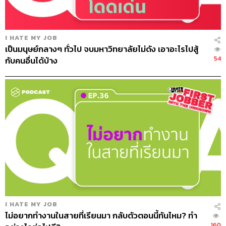
เป็นหนึ่งเดียวจนเราไม่สามารถแยกชีวิตส่วนตัวและการ
ทำงานออกได้อย่างชัดเจน เมื่อนั้นสมดุลของเราอาจจะเสีย
สิ่งสำคัญคือการที่เราต้องรู้จักตัวเองว่าขณะนี้เรากำลังทำ
I HATE MY JOB
อะไรและอยู่ในบทบาทไหนเป็นหลัก ถ้าเป็นเวลางานเราก็ควร
เป็นมนุษย์กลางๆ ทั่วไป จบมหาวิทยาลัยไม่ดัง เอาอะไรไปสู้
อยู่ในฐานะพนักงานออฟฟิศที่ต้องทุ่มเททำงานอย่างเต็มที่
54
กับคนอื่นได้บ้าง
และเมื่ออยู่นอกเวลางาน หลักใหญ่ใจความของเราคือการ
ต้องมีชีวิตส่วนตัวที่ดี เป็นลูกและเป็นคนรักที่ดี การเตือนตัว
เองอยู่บ่อยๆ แบบนี้ก็อาจทำให้ชีวิตและการทำงานของเรามี
‘Work Life-Integration’ ที่ดีได้
4. Work-Life Balance ขึ้นอยู่กับการให้ความสำคัญ
เอาเข้าจริงแล้วการทำให้ชีวิตเรื่องงานสมดุลกันมันไม่ได้
หมายความว่าเราต้องทำทุกอย่างในเวลาเดียวกันหรือพร้อมๆ
กัน คงไม่มีใครที่โทรศัพท์ข้างหนึ่งยกหูคุยเรื่องงานแต่อีกข้าง
หนึ่งโทรศัพท์หาพ่อแม่ที่บ้านด้วยความห่วงใย เพราะในความ
เป็นจริงเราต้องเลือกทำสิ่งที่สำคัญที่สุดในช่วงเวลานั้นให้
I HATE MY JOB
สำเร็จ ก่อนจะทำอย่างต่อไป เพราะฉะนั้น ในแง่ปฏิบัติมันอาจ
ไม่อยากทำงานในสายที่เรียนมา กลับตัวตอนนี้ทันไหม? ทำ
160