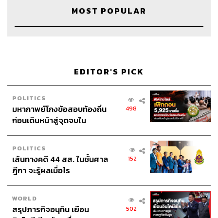
การทำงาน ความสามารถพิเศษที่ต้องเรียนรู้เพื่อเพิ่มทักษะให้
MOST POPULAR
ตัวเอง แค่เพียง 1 ชีวิตยังมีเรื่องให้ต้องดูแลมากมายขนาดนี้
หากในอนาคตเรามีคนรักและวางแผนจะใช้ชีวิตร่วมกันก็เป็น
เรื่องยากมากขึ้นไปอีกที่จะประคองรักษาไปให้ตลอดรอดฝั่ง
ไม่เพียงแค่นั้น สำหรับคนในวัย 30 ที่เริ่มเปลี่ยนสถานะจาก
EDITOR'S PICK
เป็นเพียงสมาชิกคนหนึ่งของครอบครัวกลายมาเป็นหัวหน้า ก็
ต้องเริ่มดูแลพ่อแม่ที่ไม่เพียงการส่งเสียเลี้ยงดูด้วยการให้เงิน
แต่ยังต้องสละเวลา เอาใจใส่ แถมในวัยนี้เราจะเริ่มเห็นท่าน
POLITICS
เจ็บไข้ได้ป่วยก็ต้องเป็นหน้าที่ของเราในฐานะลูกคนหนึ่ง
มหากาพย์โกงข้อสอบท้องถิ่น
498
ก่อนเดินหน้าสู่จุดจบใน
สัปดาห์นี้
5 แนวคิดที่จะทำให้ชีวิตและการทำงานมีความ
POLITICS
สุข
เส้นทางคดี 44 สส. ในชั้นศาล
152
จากสถานการณ์ที่เล่ามา คงเริ่มเห็นแล้วว่าการจะทำให้ชีวิต
ฎีกา จะรู้ผลเมื่อไร
ส่วนตัวและการทำงานมีความสุขสมดุลกันนั้นไม่ใช่เพียงการ
จัดชีวิตเพียง 2 ฝั่ง แต่คือการจัดการหน้าที่หลายสิบอย่างที่เรา
WORLD
‘เป็น’ และ ‘ต้องทำ’ ไว้อย่างเหมาะสม มีคนเปรียบให้เห็นภาพ
สรุปภารกิจอนุทิน เยือน
502
ว่าคือการโยนลูกบอลหลายสิบลูกในอากาศ เราต้องทำให้