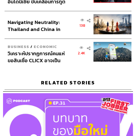
อินโดนีเซีย ขับเคลื่อนการทูต
ลูกบอลเหล่านั้นหมุนวนอย่างไม่หล่นลงพื้นด้วย 2 มือ แค่ฟังดู
เศรษฐกิจเชิงรุก ประกาศหุ้น
ก็เป็นเรื่องยาก แต่ของจริงกลับยากกว่า เพราะหลายสิบเรื่องที่
ส่วนยุทธศาสตร์ไทย –
พูดมานั้นมีแค่ตัวเรา 1 คน กับเวลา 24 ชั่วโมงที่ต้องรับผิด
Navigating Neutrality:
อินโดนีเซีย
138
ชอบ ‘Work-Life Balance’ จึงเป็นเรื่องที่หลายคนพยายามทำ
Thailand and China in
แต่ไม่เคยสำเร็จ เพราะมันไม่เคยง่ายและไม่มีสูตรตายตัว
the Age of a New Global
แถมความยากง่ายของชีวิตแต่ละคนก็ยังไม่เหมือนกัน
Order
BUSINESS
/
ECONOMIC
วิเคราะห์ปรากฏการณ์คนแห่
2.4K
แต่อย่าเพิ่งท้อ การจะพยายามทำทุกอย่างให้สมดุลอย่างยั่งยืน
ขอสินเชื่อ CLICX อาจเป็น
นั้นอาจไม่ได้ใช้เวลาชั่วข้ามคืน แต่มันจะค่อยๆ เป็นค่อยๆ ไป
เพียงยอดภูเขาน้ำแข็ง ของ
เพราะมันไม่ใช่การตัดสิ่งหนึ่งเพื่อเลือกทำสิ่งหนึ่ง แต่มันคือ
ปัญหาหนี้ครัวเรือนไทยที่ถูก
การทำหลายสิ่งไปพร้อมกันอย่างกลมกลืน ซึ่งเราทำได้สำเร็จ
ซุกไว้
RELATED STORIES
หรือไม่นั้นไม่ได้ขึ้นอยู่กับตัวเราเพียงอย่างเดียว แต่ยังขึ้นอยู่
กับปัจจัยภายในและภายนอกต่างๆ ซึ่งถ้าหากลองทำความ
เข้าใจปัจจัยเหล่านั้นตั้งแต่ต้น ความสมดุลที่เราต้องการอาจ
ตามมาได้อย่างไม่ยาก
1. Work-Life Balance ขึ้นอยู่กับแต่ละช่วงของชีวิต