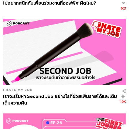
ไม่อยากสนิทกับเพื่อนร่วมงานที่ออฟฟิศ ผิดไหม?
621
สิ่งสำคัญคือเราต้องรู้ว่าจุดสมดุลของแต่ละ
ช่วงอายุของเราคือตรงไหน แล้วเราค่อยๆ
ปรับไปให้ได้ตามนั้น บาลานซ์ที่เป็นคำตอบของ
วันนี้อาจจะไม่ใช่คำตอบของวันพรุ่งนี้ก็ได้
2. Work-Life Balance ขึ้นอยู่กับธรรมชาติของงาน
และวัฒนธรรมองค์กร
งานบางงานอาจมีลักษณะที่เรียกร้องให้เราต้องอุทิศเวลา
ทั้งหมดให้โดยไม่สามารถแบ่งเวลาไปทำอย่างอื่นได้ การที่จะ
I HATE MY JOB
ปลีกเวลาไปดูแลชีวิตด้านอื่นๆ จึงไม่สามารถทำได้จริง เพราะ
เราจะเริ่มหา Second Job อย่างไรที่ช่วยเพิ่มรายได้และเติม
งานอาจต้องการคนที่สามารถรับมือกับความเครียดและ
1.9K
เต็มความฝัน
กดดันได้ตลอดเวลา ต้องอยู่หามรุ่งหามค่ำเพื่อทำงานออกมา
ให้ทัน หรือต้องใช้ชีวิตตอนกลางคืน แต่ก็ไม่ได้หมายความว่า
มันจะไม่ใช่งานที่ดี ถ้าสุดท้ายอยากทำงานนี้อาจลองถามตัว
เองดูว่าคุ้มไหมที่จะแลกชีวิตส่วนตัวทั้งหมดเพื่อให้ได้ทำงาน