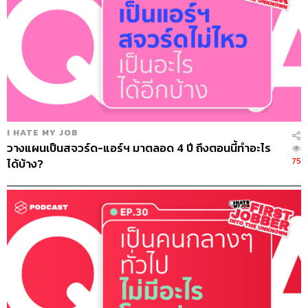
นี้ ลองพิจารณาประสิทธิภาพทั้งร่างกายและจิตใจว่าเราสู้ได้
ไหม เงื่อนไขชีวิตของเราตอนนั้นสามารถทำงานนี้ได้หรือ
เปล่า เพราะการที่เราได้เห็นข้อจำกัดเรื่องเวลาหรือข้อเสียที่
เราไม่สามารถสร้างสมดุลให้กับชีวิตตั้งแต่ต้นและเตรียม
รับมือไว้ล่วงหน้า งานนี้ที่ไม่มี Work-Life Balance นี้อาจเป็น
งานที่เหมาะกับเราก็ได้
3. Work-Life Balance ขึ้นอยู่กับวิธีการทำงาน
I HATE MY JOB
วางแผนเป็นสจวร์ด-แอร์ฯ มาตลอด 4 ปี ถึงตอนนี้ทำอะไร
ด้วยเทคโนโลยีของทุกวันนี้เอื้อเราสามารถทำงานได้ทุกที่ทุก
75
ได้บ้าง?
เวลามากขึ้น จึงมีอีกแนวคิดหนึ่ง คือ ‘Work-Life Integration’
เราสามารถผสมกลมกลืนชีวิตการทำงานและชีวิตส่วนตัว
โดยที่ไม่แยกขาดออกจากกัน เช่น ในขณะที่เลิกงานแล้วและ
ใช้ชีวิตอยู่กับครอบครัว เราก็สามารถตอบลูกค้าหรือคุยงาน
เล็กๆ น้อยๆ ทางโทรศัพท์มือถือเพื่อให้งานดำเนินต่อไปได้
โดยที่เราไม่ต้องมุ่งหน้าเข้าออฟฟิศ หรือในขณะเดียวกันเวลา
ทำงาน เราก็สามารถใช้โซเชียลมีเดียสอบถามสารทุกข์สุขดิบ
ของพ่อแม่ได้บ้างตามความเหมาะสม เพียงแต่การทำตาม
แนวคิดนี้อาจจะสุ่มเสี่ยงอยู่ตรงที่เมื่องานและชีวิตรวมเข้ากัน