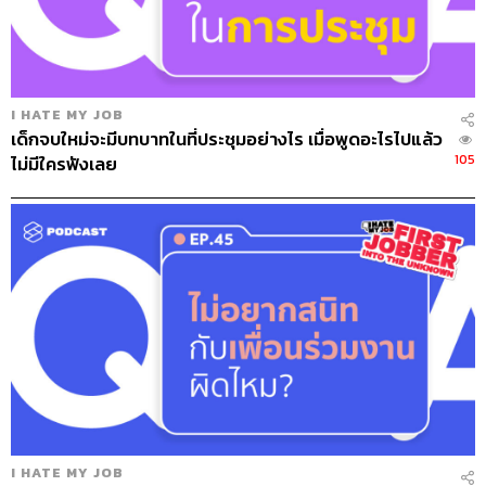
เมื่อเราลองพิจารณาชีวิตตัวเอง จะพบว่าในแต่ละช่วงของ
ชีวิตเรามีเรื่องที่ต้องรับผิดชอบ เรื่องที่สนใจ เรื่องที่ต้องทำให้
ดีแตกต่างกัน ในสมัยเริ่มทำงาน เราอาจมีแค่งานกับชีวิตส่วน
ตัวที่ต้องทำให้ดี ช่วงนั้นเราอาจแค่ทำงานกับการออกกำลัง
กายหรืองานอดิเรก จนเวลาผ่านไป เรามีคนรักและวางแผน
I HATE MY JOB
จะสร้างครอบครัว ความรับผิดชอบในชีวิตเราอาจเป็นส่วน
เด็กจบใหม่จะมีบทบาทในที่ประชุมอย่างไร เมื่อพูดอะไรไปแล้ว
ผสมของงาน ชีวิตส่วนตัว และความสัมพันธ์ และสุดท้ายเมื่อ
105
ไม่มีใครฟังเลย
เราดูแลตัวเองได้ ปัจจัยในชีวิตที่เราต้องดูแลเพิ่มขึ้นมาอีก
อย่างคือการรับผิดชอบพ่อแม่ ในขณะที่ส่วนประกอบด้านอื่นๆ
ของชีวิตก็ยังคงอยู่
ในแต่ละช่วงชีวิตเรามีเงื่อนไขที่แตกต่างกันไป เพราะฉะนั้น
วิธีการที่จะทำให้ชีวิตสมดุลนั้นก็ต้องปรับเปลี่ยนตามเงื่อนไข
ที่เข้ามาด้วย วันที่เราอายุ 20 ปี เริ่มทำงานใหม่ จุดสมดุลของ
เราอาจคืออย่างหนึ่ง อายุ 30 เริ่มมีโจทย์เรื่องคนรักเข้ามา
สมดุลก็เปลี่ยนไปอีกอย่างหนึ่ง จนถึงวันที่เรา 40 ปี และต้อง
ดูแลพ่อแม่ที่เจ็บป่วยพร้อมกับครอบครัวเราเองไปด้วย สมดุลก็
เป็นแบบหนึ่ง
I HATE MY JOB