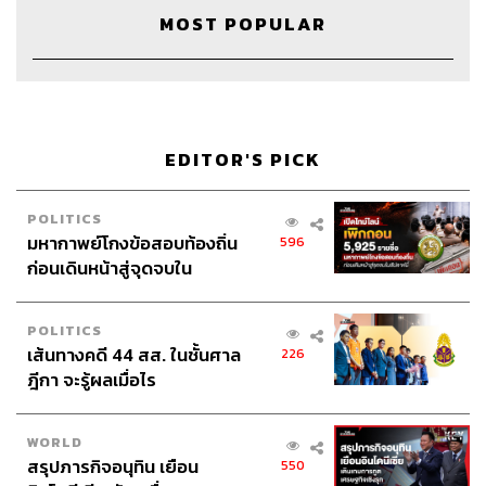
เฉพาะในเด็กที่อายุน้อย ซึ่งข้อต่อกล้ามเนื้อและเส้นเอ็นยัง
MOST POPULAR
พัฒนาไม่สมบูรณ์ ก็จะทำให้มีอาการได้ง่ายกว่าวัยผู้ใหญ่
เมื่อมีอาการแล้วจะทำอย่างไรต่อ?
หยุดการใช้งานในท่าที่สงสัยว่าเป็นสาเหตุ เช่น หาก
EDITOR'S PICK
ปวดโคนนิ้วโป้ง ให้หยุดใช้นิ้วโป้งในการขยับเพื่อพิมพ์
แชต รวมถึงเลี่ยงการใช้งานในกิจกรรมอื่นๆ ที่เป็นการ
POLITICS
กระตุ้นให้เจ็บ
มหากาพย์โกงข้อสอบท้องถิ่น
596
หากรู้สึกปวดมาก ให้ลองประคบหรือแช่น้ำเย็นสัก 15
ก่อนเดินหน้าสู่จุดจบใน
นาทีทั้งเช้าและเย็น จะสามารถลดอาการปวดและ
สัปดาห์นี้
อักเสบได้
POLITICS
ปรับพฤติกรรมตัวเองเพื่อหลีกเลี่ยงอาการบาดเจ็บใน
เส้นทางคดี 44 สส. ในชั้นศาล
226
ระยะยาว เช่น ลองเปลี่ยนวิธีการพิมพ์โดยใช้นิ้วอื่นๆ
ฎีกา จะรู้ผลเมื่อไร
บ้าง หรืออาจจะเป็นการพิมพ์ผ่านคอมพิวเตอร์แทน
ก็ได้
ถ้ารักษาด้วยตนเองแล้วยังไม่ดีขึ้น ให้ลองไปปรึกษา
WORLD
สรุปภารกิจอนุทิน เยือน
แพทย์เวชศาสตร์ฟื้นฟู หรือแพทย์เฉพาะทางด้านกระดูก
550