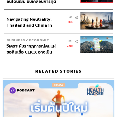
อินโดนีเซีย ขับเคลื่อนการทูต
และข้อ เพื่อช่วยในการวินิจฉัยและรักษาตาม
เศรษฐกิจเชิงรุก ประกาศหุ้น
กระบวนการ
ส่วนยุทธศาสตร์ไทย –
Navigating Neutrality:
อินโดนีเซีย
186
ฟังจบแล้วอย่าลืมกลับไปสำรวจตัวเองเยอะๆ ว่าพฤติกรรม
Thailand and China in
การใช้มือถือของเราเป็นอย่างไร อย่ามัวแต่แชตเพลินจนลืม
the Age of a New Global
ขยับหรือยืดเหยียด ให้พยายามเปลี่ยนท่าทางของมือและนิ้ว
Order
BUSINESS
/
ECONOMIC
มือบ่อยๆ วันละหลายๆ ครั้งได้ยิ่งดี เพียงเท่านี้ก็จะห่างไกล
วิเคราะห์ปรากฏการณ์คนแห่
2.6K
อาการปวดข้อมือ ปวดนิ้ว นิ้วล็อก และใช้ชีวิตได้อย่างแฮปปี้
ขอสินเชื่อ CLICX อาจเป็น
แล้ว
เพียงยอดภูเขาน้ำแข็ง ของ
ปัญหาหนี้ครัวเรือนไทยที่ถูก
ติดตามฟังพอดแคสต์ Health Hacker ได้ทุกวันพุธและอาทิตย์
ซุกไว้
RELATED STORIES
ทาง THE STANDARD Podcast ทุกช่องทาง
Credits