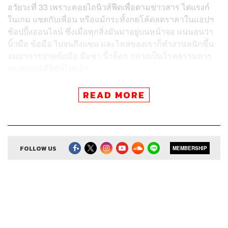
อวัยวะที่ 33 เพราะคอยไถนิวส์ฟีดเพื่อตามข่าวสาร ไต่แรงก์
ในเกม แชตกับเพื่อน หรือแม้กระทั้งกดโค้ดลดราคาในแอปฯ
ช้อปปิ้งออนไลน์ ซึ่งเมื่อทุกสิ่งมันมาอยู่บนหน้าจอ แน่นอนว่า
นิ้วมือ ข้อมือ ไปจนถึงแขน และไหล่ของเราก็ทำงานหนักขึ้น
จนอาการปวดข้อมือ มือชา นิ้วล็อก กลายเป็นโรคธรรมดาๆ
ของคนยุคดิจิทัลไปแล้ว
เมื่อต้นปี 2021 ที่ผ่านมา มีการสำรวจพบว่าคนไทยอายุ 16-64
READ MORE
ปีใช้เวลากับอินเทอร์เน็ตมากถึง 8 ชั่วโมงต่อวัน และที่น่า
สนใจกว่านั้นคือเป็นการใช้งานผ่านมือถือถึงวันละ 5 ชั่วโมง
เลยทีเดียว ซึ่งพฤติกรรมที่เปลี่ยนไปเหล่านี้เองที่ทำให้เราเผลอ
เล่นมือถืออยู่ในท่าเดิมนานๆ โดยไม่รู้ตัว จนอาจส่งผลให้เกิด
FOLLOW US
MEMBERSHIP
การปวด อักเสบ หรือการผิดรูปของข้อมือและนิ้วมือก่อนวัย
อันควรได้
โดยภาวะที่พบได้บ่อยมากขึ้นในวัยหนุ่มสาวที่เกิดจากการเล่น
มือถือก็คือ
โรคนิ้วล็อก
ซึ่งเป็นโรคที่เกิดจากปลอกหุ้มเอ็นนิ้ว
มืออักเสบ และสัมพันธ์กับการกำมือถือแน่นๆ เป็นเวลานาน