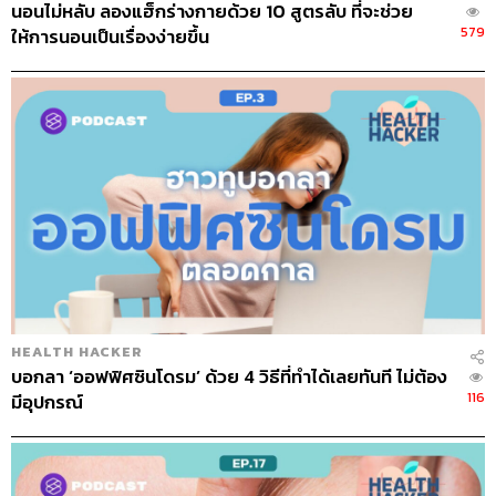
นอนไม่หลับ ลองแฮ็กร่างกายด้วย 10 สูตรลับ ที่จะช่วย
579
ให้การนอนเป็นเรื่องง่ายขึ้น
TAGS:
หมอแพน
พอดแคสต์สุขภาพ
​ ปวดนิ้ว
ปวดข้อมือ
Podcast
นิ้วล็อก
The Standard Podcast
สุขภาพดี
Health Hacker
ศุภรัศมิ์ ทวนนวรัตน์
podcast สุขภาพ
HEALTH HACKER
บอกลา ‘ออฟฟิศซินโดรม’ ด้วย 4 วิธีที่ทำได้เลยทันที ไม่ต้อง
116
มีอุปกรณ์
1.8K
ABOUT THE HOST