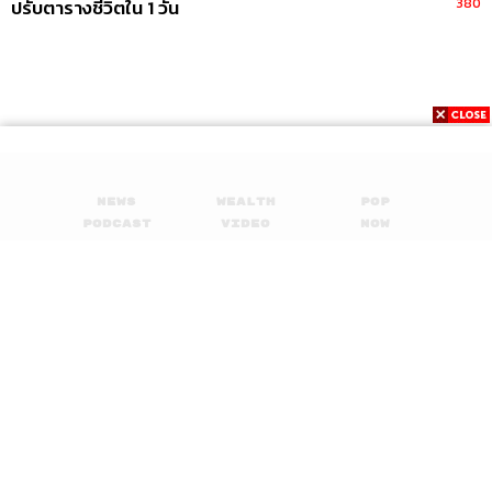
380
ปรับตารางชีวิตใน 1 วัน
News
Wealth
Pop
Podcast
Video
Now
Opinion
Careers
Events
Privacy
About
Contact
Policy
FOR
ADVERTISING
MEMBERSHIP