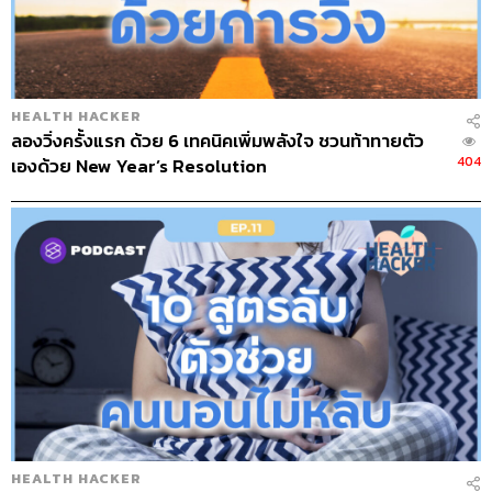
The Host
แพทย์หญิงศุภรัศมิ์ ทวนนวรัตน์
Show Creator
Care Label
HEALTH HACKER
Project Manager
ปวริศา ตั้งตุลานนท์
ลองวิ่งครั้งแรก ด้วย 6 เทคนิคเพิ่มพลังใจ ชวนท้าทายตัว
Show Producer
อธิษฐาน กาญจนะพงศ์
404
เองด้วย New Year’s Resolution
Creative
นัทธมน หัวใจ
Sound Editor
เดชาณัฏฐ์ ธีรดุริยสฤษฏ์
Videographer
เสาวภา โตสวาท
Sound Designer & Engineer
กฤตพล จียะเกียรติ
Recording Engineer
ขจีพรรณ วิจิตรรัตน์
Art Director
อนงค์นาฏ วิวัฒนานนท์
Channel Manager
เชษฐพงศ์ ชูประดิษฐ์
Channel Admin
เอกราช มอเซอร์
Proofreader
ลักษณ์นารา พักตร์เพียงจันทร์
Webmaster
อารยา ปานศรี
Social Media Admins
สุทธกิตติ์​ สุทธาวรรณกุล, ธิติกร ลิ้ม
ทองมณี,
วนัชพร ดวงนิล, วิมลณัฐ พรศิริอนันต์
HEALTH HACKER
Archive Officer
ชริน จำปาวัน