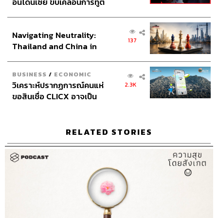
อินโดนีเซีย ขับเคลื่อนการทูต
เศรษฐกิจเชิงรุก ประกาศหุ้น
ส่วนยุทธศาสตร์ไทย –
Navigating Neutrality:
อินโดนีเซีย
137
Thailand and China in
the Age of a New Global
Order
BUSINESS
/
ECONOMIC
วิเคราะห์ปรากฏการณ์คนแห่
2.3K
ขอสินเชื่อ CLICX อาจเป็น
เพียงยอดภูเขาน้ำแข็ง ของ
ปัญหาหนี้ครัวเรือนไทยที่ถูก
ซุกไว้
RELATED STORIES