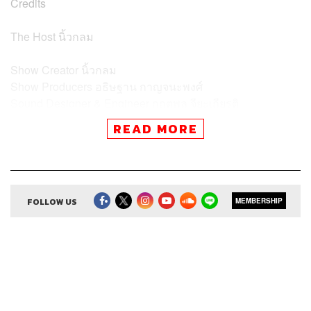
Credits
The Host
นิ้วกลม
Show Creator
นิ้วกลม
Show Producers
อธิษฐาน กาญจนะพงศ์
Sound Designer & Engineer
กฤตพล จียะเกียรติ
Coordinator & Admin
อภิสิทธิ์​ หรรษาภิรมย์โชค
READ MORE
Art Director
อนงค์นาฏ วิวัฒนานนท์
Proofreader
พรนภัส ชำนาญค้า
Webmaster
จินตนา ประชุมพันธ์
FOLLOW US
MEMBERSHIP
TAGS:
ความสุขโดยสังเกต
Podcast
The Standard Podcast
ความสุข