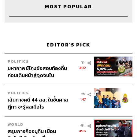
MOST POPULAR
EDITOR'S PICK
POLITICS
มหากาพย์โกงข้อสอบท้องถิ่น
492
ก่อนเดินหน้าสู่จุดจบใน
สัปดาห์นี้
POLITICS
เส้นทางคดี 44 สส. ในชั้นศาล
147
ฎีกา จะรู้ผลเมื่อไร
WORLD
สรุปภารกิจอนุทิน เยือน
496