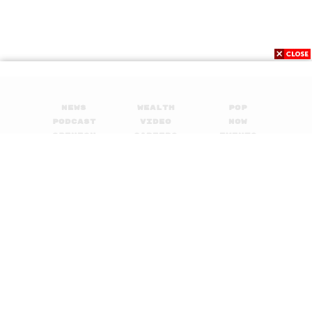
News
Wealth
Pop
Podcast
Video
Now
Opinion
Careers
Events
Privacy
About
Contact
Policy
FOR
ADVERTISING
MEMBERSHIP
© 2017-
2026
The Standard. All rights reserved.