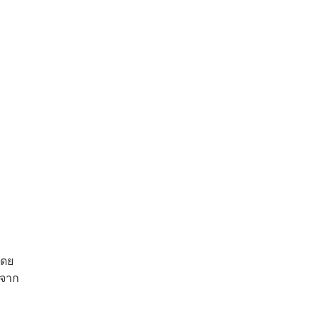
โดย
 จาก