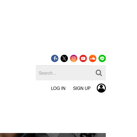
LOG IN
SIGN UP