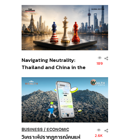
เศรษฐกิจเชิงรุก ประกาศหุ้น
ส่วนยุทธศาสตร์ไทย –
อินโดนีเซีย
Navigating Neutrality:
189
Thailand and China in the
Age of a New Global
Order
BUSINESS
/
ECONOMIC
2.6K
วิเคราะห์ปรากฏการณ์คนแห่