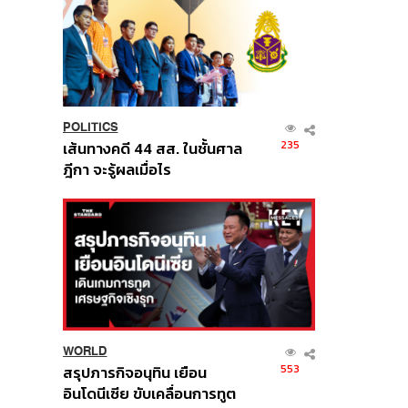
POLITICS
235
เส้นทางคดี 44 สส. ในชั้นศาล
ฎีกา จะรู้ผลเมื่อไร
WORLD
553
สรุปภารกิจอนุทิน เยือน
อินโดนีเซีย ขับเคลื่อนการทูต