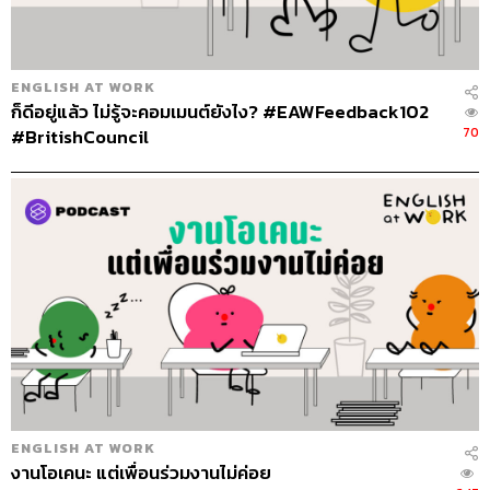
ENGLISH AT WORK
ก็ดีอยู่แล้ว ไม่รู้จะคอมเมนต์ยังไง? #EAWFeedback102
70
#BritishCouncil
ENGLISH AT WORK
งานโอเคนะ แต่เพื่อนร่วมงานไม่ค่อย