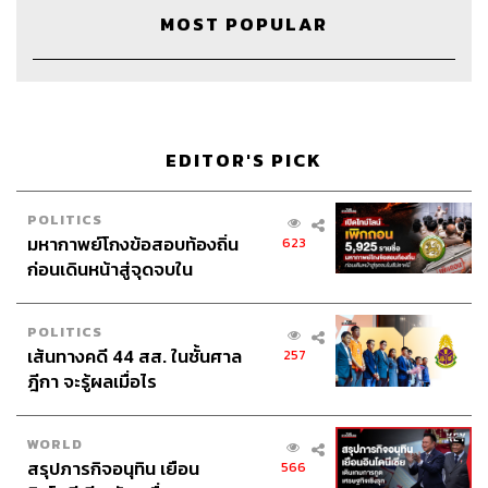
Art Director
เทียนจรัส วงศ์พิเศษกุล
MOST POPULAR
Video Editor
เสาวภา โตสวาท
Sound Designer & Engineer
กฤตพล จียะเกียรติ
Sound Recording Engineer
ขจีพรรณ วิจิตรรัตน์
Channel Manager
เชษฐพงศ์ ชูประดิษฐ์
Channel Admin
เอกราช มอเซอร์
EDITOR'S PICK
Proofreader
วรรษมล สิงหโกมล
Webmaster
ณฐพร โรจน์อนุสรณ์
Social Media Admins
วนัชพร ดวงนิล, สุทธกิตติ์​ สุทธา
POLITICS
วรรณกุล, ธิติกร ลิ้มทองมณี
มหากาพย์โกงข้อสอบท้องถิ่น
623
Archive Officer
ชริน จำปาวัน
ก่อนเดินหน้าสู่จุดจบใน
สัปดาห์นี้
POLITICS
เส้นทางคดี 44 สส. ในชั้นศาล
257
ฎีกา จะรู้ผลเมื่อไร
TAGS:
ภาษาอังกฤษในที่ทำงาน
บี๋ นภัส
Podcast
ภาษาอังกฤษสำหรับการทำงาน
พอดแคสต์
WORLD
The Standard Podcast
คำนี้ดี
บิ๊กบุญ
สรุปภารกิจอนุทิน เยือน
Glow Story
English At Work
566