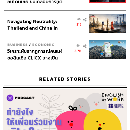
พอดแคสต์ภาษาอังกฤษ
อินโดนีเซีย ขับเคลื่อนการทูต
เศรษฐกิจเชิงรุก ประกาศหุ้น
ส่วนยุทธศาสตร์ไทย –
Navigating Neutrality:
อินโดนีเซีย
213
Thailand and China in
the Age of a New Global
Order
BUSINESS
/
ECONOMIC
วิเคราะห์ปรากฏการณ์คนแห่
2.7K
320
ขอสินเชื่อ CLICX อาจเป็น
เพียงยอดภูเขาน้ำแข็ง ของ
ปัญหาหนี้ครัวเรือนไทยที่ถูก
ABOUT THE HOST
ซุกไว้
RELATED STORIES
THE STANDARD PODCAST
ทีมงาน THE STANDARD PODCAST