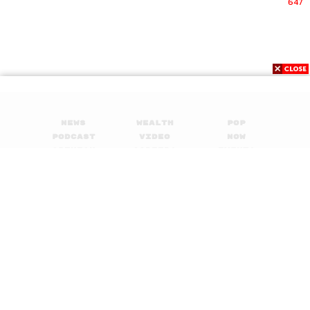
647
News
Wealth
Pop
Podcast
Video
Now
Opinion
Careers
Events
Privacy
About
Contact
Policy
FOR
ADVERTISING
MEMBERSHIP
© 2017-
2026
The Standard. All rights reserved.