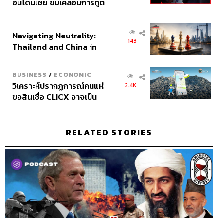
อินโดนีเซีย ขับเคลื่อนการทูต
TAGS:
World history
ปฏิรูปเมจิ
เศรษฐกิจเชิงรุก ประกาศหุ้น
เปลี่ยนแปลงโครงสร้างทางสังคม
ญี่ปุ่นสมัยใหม่
ส่วนยุทธศาสตร์ไทย –
ปฏิวัติโครงสร้างทางสังคมของญี่ปุ่น
Navigating Neutrality:
อินโดนีเซีย
โชกุนโทกุงาวะ อิเอยาซุ
ยุคเมจิ
Podcast
143
Thailand and China in
จักรวรรดิเมจิ
The Standard Podcast
8 Minutes History
the Age of a New Global
Order
BUSINESS
/
ECONOMIC
วิเคราะห์ปรากฏการณ์คนแห่
2.4K
ขอสินเชื่อ CLICX อาจเป็น
เพียงยอดภูเขาน้ำแข็ง ของ
ปัญหาหนี้ครัวเรือนไทยที่ถูก
ซุกไว้
RELATED STORIES
607
ABOUT THE HOST
THE STANDARD PODCAST
ทีมงาน THE STANDARD PODCAST