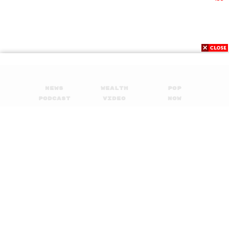
News
Wealth
Pop
Podcast
Video
Now
Opinion
Careers
Events
Privacy
About
Contact
Policy
FOR
ADVERTISING
MEMBERSHIP
© 2017-
2026
The Standard. All rights reserved.