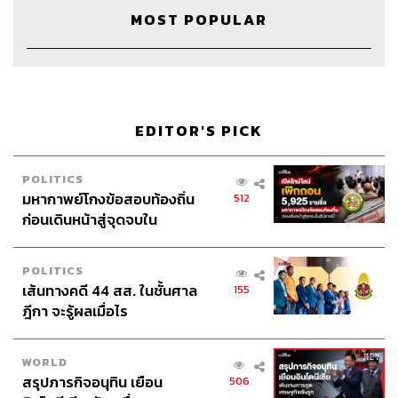
Show Producer
อธิษฐาน กาญจนะพงศ์
MOST POPULAR
Project Manager
ปวริศา ตั้งตุลานนท์
Creative
นัทธมน หัวใจ
Sound Editor
เดชาณัฏฐ์ ธีรดุริยสฤษฏ์
Sound Designer & Engineer
กฤตพล จียะเกียรติ
Recording Engineer
ขจีพรรณ วิจิตรรัตน์
EDITOR'S PICK
Art Director
ฉัตรชัย เฉยชิต
Video editor
เสาวภา โตสวาท
Channel Manager
เชษฐพงศ์ ชูประดิษฐ์
POLITICS
Channel Admin
เอกราช มอเซอร์
มหากาพย์โกงข้อสอบท้องถิ่น
512
Proofreader
นัฐฐา สอนกลิ่น
ก่อนเดินหน้าสู่จุดจบใน
Webmaster
ไชยพร ศิริกลการ
สัปดาห์นี้
Social Media Admins
สุทธกิตติ์​ สุทธาวรรณกุล, ธิติกร ลิ้ม
POLITICS
ทองมณี, วนัชพร ดวงนิล, วิมลณัฐ พรศิริอนันต์
เส้นทางคดี 44 สส. ในชั้นศาล
155
Archive Officer
ชริน จำปาวัน
ฎีกา จะรู้ผลเมื่อไร
WORLD
สรุปภารกิจอนุทิน เยือน
506