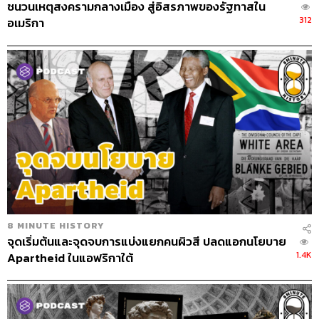
ชนวนเหตุสงครามกลางเมือง สู่อิสรภาพของรัฐทาสใน
312
อเมริกา
8 MINUTE HISTORY
จุดเริ่มต้นและจุดจบการแบ่งแยกคนผิวสี ปลดแอกนโยบาย
1.4K
Apartheid ในแอฟริกาใต้