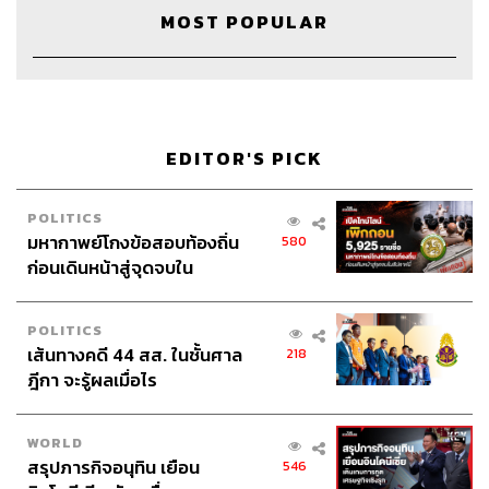
Sound Designer & Engineer
กฤตพล จียะเกียรติ
MOST POPULAR
Recording Engineer
ขจีพรรณ วิจิตรรัตน์
Art Director
ฉัตรชัย เฉยชิต
Channel Manager
เชษฐพงศ์ ชูประดิษฐ์
Channel Admin
เอกราช มอเซอร์
Proofreader
ลักษณ์นารา พักตร์เพียงจันทร์
EDITOR'S PICK
Webmaster
ณฐพร โรจน์อนุสรณ์
Social Media Admins
สุทธกิตติ์​ สุทธาวรรณกุล, ธิติกร ลิ้ม
ทองมณี, วนัชพร ดวงนิล, วิมลณัฐ พรศิริอนันต์
POLITICS
Archive Officer
ชริน จำปาวัน
มหากาพย์โกงข้อสอบท้องถิ่น
580
ก่อนเดินหน้าสู่จุดจบใน
สัปดาห์นี้
POLITICS
เส้นทางคดี 44 สส. ในชั้นศาล
218
TAGS:
Podcast
The Standard Podcast
ฎีกา จะรู้ผลเมื่อไร
8 Minutes History
World history
WORLD
สรุปภารกิจอนุทิน เยือน
546