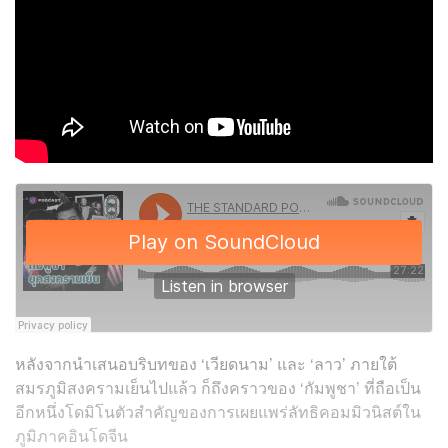
หลังจากนำเสนอบริบทของ ‘เวียดนาม’ และ ‘ลาว’ ภายใต้
สมรภูมิสงครามเย็นไปแล้ว ก็ถึงคราวของ ‘กัมพูชา’ ที่ถือเป็น
อีกหนึ่งโดมิโนตัวสำคัญของการเผยแพร่ลัทธิคอมมิวนิสต์ใน
ภูมิภาคอินโดจีน