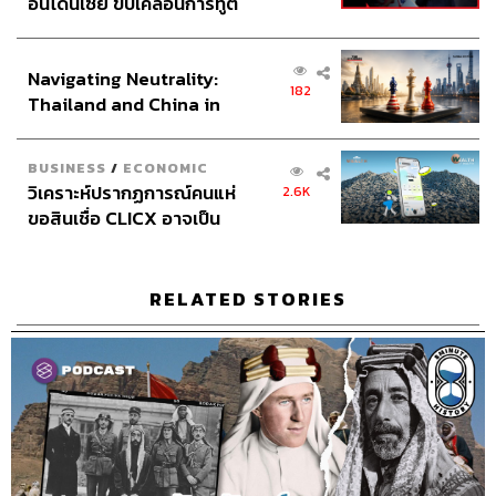
อินโดนีเซีย ขับเคลื่อนการทูต
เศรษฐกิจเชิงรุก ประกาศหุ้น
TAGS:
กัมพูชา
8 Minute History
Cambodia
ส่วนยุทธศาสตร์ไทย –
เจ้านโรดม สีหนุ
Navigating Neutrality:
อินโดนีเซีย
182
Thailand and China in
the Age of a New Global
Order
BUSINESS
/
ECONOMIC
วิเคราะห์ปรากฏการณ์คนแห่
2.6K
ขอสินเชื่อ CLICX อาจเป็น
เพียงยอดภูเขาน้ำแข็ง ของ
302
ปัญหาหนี้ครัวเรือนไทยที่ถูก
ซุกไว้
RELATED STORIES
ABOUT THE HOST
THE STANDARD PODCAST
ทีมงาน THE STANDARD PODCAST