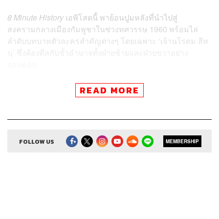
8
Minute History
เอพิโสดนี้ พาย้อนปูมหลังที่นำไปสู่
สงครามกลางเมืองกัมพูชาในช่วงทศวรรษ 1960 พร้อมไล่
ลำดับบทบาทตัวละครสำคัญต่างๆ โดยเฉพาะ ‘เจ้านโรดม สีห
นุ’ ซึ่งต้องดีลกับขั้วอำนาจทั้งฝ่ายซ้ายและฝ่ายขวาอย่าง
รอบคอบ
READ MORE
ติดตาม 8 Minute History
ผ่านแอปพลิเคชันต่างๆ ที่คุณสะดวก
FOLLOW US
MEMBERSHIP