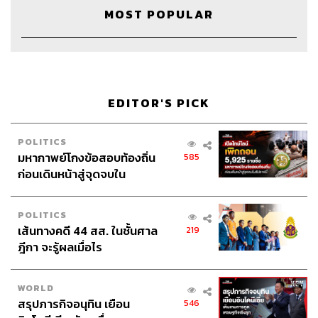
MOST POPULAR
Credits
Host
วิทย์ สิทธิเวคิน
Show Producer
พันธวัฒน์ เศรษฐวิไล
Creative
สมิตา พงษ์ไพบูลย์
EDITOR'S PICK
Video Editor
นิติศาสตร์ ไชยชนะ
Sound Director
กฤตพล จียะเกียรติ
POLITICS
Sound Recording Engineer
กฤตพล จียะเกียรติ
มหากาพย์โกงข้อสอบท้องถิ่น
585
Art Director
ฉัตรชัย เฉยชิต
ก่อนเดินหน้าสู่จุดจบใน
Channel Team Lead
สิทธิโชติ สุภาวรรณ์
สัปดาห์นี้
Channel Admin
นิพพิชฌน์ ชุลีนวน
POLITICS
Social Video Creator
พฤกษา แซ่เต็ง
เส้นทางคดี 44 สส. ในชั้นศาล
219
Online Community Admin
สิรินยา เจษฎาพงศ์ภักดี
ฎีกา จะรู้ผลเมื่อไร
THE STANDARD Shared Service Department
WORLD
สรุปภารกิจอนุทิน เยือน
546