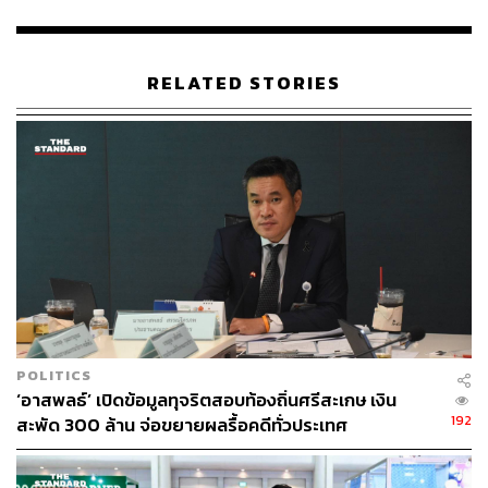
เมื่อถามว่า โครงการแลน​ด์บริดจ์​จะไม่แท้งเหมือนโครงการ
คลองไทยใช่หรือไม่ พิพัฒน์ย้ำว่า อยู่ที่ผลการศึกษา อย่าให้
ตนชี้ว่าอะไรถูกหรือผิด​ แต่ในฐานะของกระทรวงคมนาคม
RELATED STORIES
อะไรที่ทำให้เกิดประโยชน์กับประเทศไทย หรือมีโอกาสฟื้น
ตัวทางเศรษฐกิจ ก็จะหยิบยกขึ้นมา เพื่อบอกว่าประเทศไทยถึง
เวลาแล้วกับการพัฒนาในส่วนนี้
ส่วนที่เหตุใดการทำโครงการใหญ่นี้จึงไม่ถูกบรรจุไว้ใน
นโยบายรัฐบาล พิพัฒน์ระบุว่า โครงการดังกล่าวเป็นนโยบาย
ของพรรคภูมิใจไทยตั้งแต่ปี 2562 ซึ่งนายกรัฐมนตรีได้เคยพูด
มาแล้วก่อนหน้านี้ และถือเป็นนโยบายธงเดิมที่ทำการหาเสียง​
และเมื่อกลับมาดูแลกระทรวงคมนาคม จึงนำมาเป็นธงใน
การดำเนินการต่อ
POLITICS
TAGS:
NGO
กระทรวงมหาดไทย
ระนอง
‘อาสพลธ์’ เปิดข้อมูลทุจริตสอบท้องถิ่นศรีสะเกษ เงิน
กระทรวงการคลัง
พิพัฒน์ รัชกิจประการ
192
สะพัด 300 ล้าน จ่อขยายผลรื้อคดีทั่วประเทศ
กระทรวงคมนาคม
แลนด์บริดจ์
นายกรัฐมนตรี
EEC
ทำเนียบรัฐบาล
ชุมพร
คลองไทย
อนุทิน ชาญวีรกูล
พรรคภูมิใจไทย