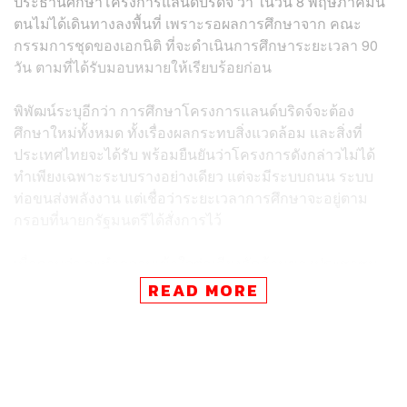
ประธานศึกษาโครงการแลน​ด์บริดจ์​ ว่า​ ในวัน​ 8 พฤษภาคมนี้​
ตนไม่ได้เดินทางลงพื้นที่​ เพราะรอผลการศึกษาจาก คณะ
กรรมการชุดของเอกนิติ ที่จะดำเนินการศึกษาระยะเวลา 90
วัน ตามที่ได้รับมอบหมายให้เรียบร้อยก่อน​
พิพัฒน์​ระบุอีกว่า​ การศึกษาโครงการแลน​ด์บริดจ์​จะต้อง
ศึกษาใหม่ทั้งหมด ทั้งเรื่องผลกระทบสิ่งแวดล้อม​ และสิ่งที่
ประเทศไทยจะได้รับ พร้อมยืนยันว่าโครงการดังกล่าวไม่ได้
ทำเพียงเฉพาะระบบรางอย่างเดียว แต่จะมีระบบถนน ระบบ
ท่อขนส่งพลังงาน แต่เชื่อว่าระยะเวลาการศึกษาจะอยู่ตาม
กรอบที่นายกรัฐมนตรีได้สั่งการไว้
เมื่อถามว่า จะทำความเข้าใจต่อเสียงคัดค้านของประชาชน
อย่างไร พิพัฒน์​กล่าวว่า จะต้องทำความเข้าใจทั้งผลดีและผล
READ MORE
เสีย โดยเฉพาะคนในพื้นที่จังหวัดชุมพรและระนอง​ ที่จะได้
สิทธิ​ในการทำมาหากินในพื้นที่ของตนเอง รวมถึงมีการสงวน
อาชีพ
ให้กับผู้ที่เสียโอกาส กลุ่มประมงพื้นบ้าน