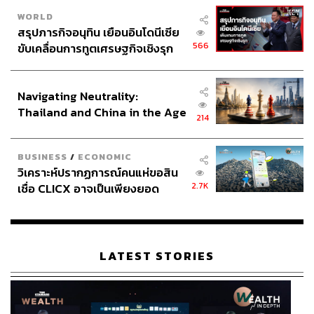
WORLD
สรุปภารกิจอนุทิน เยือนอินโดนีเซีย
566
ขับเคลื่อนการทูตเศรษฐกิจเชิงรุก
ประกาศหุ้นส่วนยุทธศาสตร์ไทย –
อินโดนีเซีย
Navigating Neutrality:
Thailand and China in the Age
214
of a New Global Order
BUSINESS
/
ECONOMIC
วิเคราะห์ปรากฏการณ์คนแห่ขอสิน
2.7K
เชื่อ CLICX อาจเป็นเพียงยอด
ภูเขาน้ำแข็ง ของปัญหาหนี้ครัว
เรือนไทยที่ถูกซุกไว้
LATEST STORIES