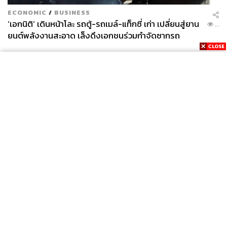
ECONOMIC
/
BUSINESS
‘เอกนิติ’ เดินหน้าโละ รถตู้-รถเมล์-แท็กซี่ เก่า เปลี่ยนสู่ยาน
...
ยนต์พลังงานสะอาด เล็งดึงเอกชนร่วมกำจัดซากรถ
News
Wealth
Pop
Podcast
Video
Now
Opinion
Careers
Events
Privacy
About
Contact
Policy
FOR
ADVERTISING
MEMBERSHIP