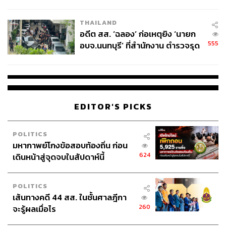
ผู้ใช้ถอดเปลี่ยนแบตเองได้ ก่อนกฎ
EU บังคับปีหน้า
THAILAND
อดีต สส. ‘ฉลอง’ ก่อเหตุยิง ‘นายก
555
อบจ.นนทบุรี’ ที่สำนักงาน ตำรวจรุด
ลงพื้นที่
EDITOR'S PICKS
POLITICS
มหากาพย์โกงข้อสอบท้องถิ่น ก่อน
624
เดินหน้าสู่จุดจบในสัปดาห์นี้
POLITICS
เส้นทางคดี 44 สส. ในชั้นศาลฎีกา
260
จะรู้ผลเมื่อไร