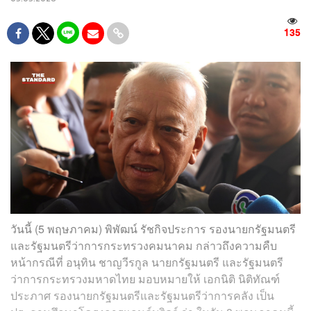
135
วันนี้ (5 พฤษภาคม) ​พิพัฒน์​ รัช​กิจ​ประการ​ รองนายก​รัฐมนตรี​
และ​รัฐมนตรี​ว่าการ​กระทรวง​คมนาคม​ กล่าวถึงความคืบ
หน้ากรณีที่ อนุทิน​ ชาญ​วี​รกูล​ นายก​รัฐมนตรี​ และ​รัฐมนตรี​
ว่าการ​กระทรวง​มหาดไทย​ มอบหมายให้ เอกนิติ​ นิติ​ทัณฑ์
ประภาศ​ รองนายก​รัฐมนตรี​และ​รัฐมนตรี​ว่าการ​คลัง​ เป็น