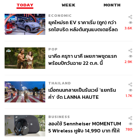
TODAY
WEEK
MONTH
ECONOMIC
ยุคใหม่รถ EV ราคาเริ่ม (ถูก) กว่า
3.6K
รถไฮบริด หลังต้นทุนแบตเตอรี่ลด
ลง - จีนแห่บุกตลาดเกิดใหม่
POP
นาคี๓ ครุฑา นาคี เผยภาพชุดแรก
2.9K
พร้อมปักวันฉาย 22 ต.ค. นี้
THAILAND
เมื่อถนนกลายเป็นรันเวย์ ‘แยกริน
1.7K
คำ’ จัด LANNA HAUTE
COUTURE กลางสายฝน
BUSINESS
ลองใช้ Sennheiser MOMENTUM
780
5 Wireless หูฟัง 14,990 บาท ที่ให้