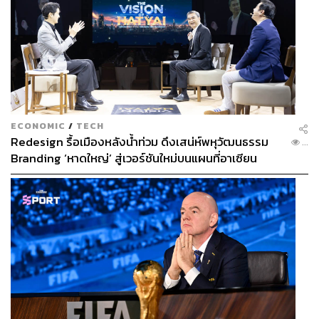
ECONOMIC
/
TECH
Redesign รื้อเมืองหลังน้ำท่วม ดึงเสน่ห์พหุวัฒนธรรม
...
Branding ‘หาดใหญ่’ สู่เวอร์ชันใหม่บนแผนที่อาเซียน