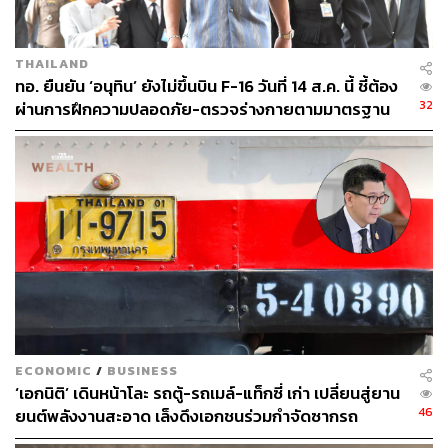
THAILAND
ทอ. ยืนยัน ‘อนุทิน’ ยังไม่ขึ้นบิน F-16 วันที่ 14 ส.ค. นี้ ชี้ต้อง
32
ผ่านการฝึกความปลอดภัย-ตรวจร่างกายตามมาตรฐาน
ก่อน
ECONOMIC
/
BUSINESS
‘เอกนิติ’ เดินหน้าโละ รถตู้-รถเมล์-แท็กซี่ เก่า เปลี่ยนสู่ยาน
46
ยนต์พลังงานสะอาด เล็งดึงเอกชนร่วมกำจัดซากรถ