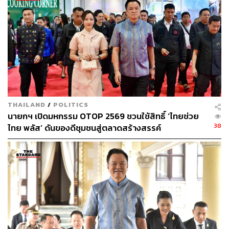
136
THAILAND
/
POLITICS
นายกฯ เปิดมหกรรม OTOP 2569 ชวนใช้สิทธิ์ ‘ไทยช่วย
ABOUT THE AUTHOR
38
ไทย พลัส’ ดันของดีชุมชนสู่ตลาดสร้างสรรค์
THE STANDARD TEAM
กองบรรณาธิการ THE STANDARD
ABOUT THE PHOTOGRAPHER
ณาฌารัฐ ภักดีอาสา
ช่างภาพข่าว ประจำสำนักข่าว THE
STANDARD