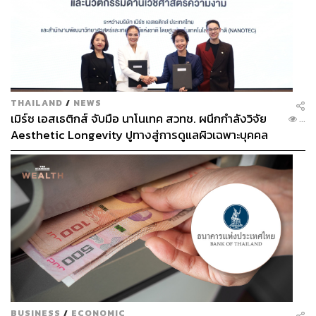
THAILAND
/
NEWS
เมิร์ซ เอสเธติกส์ จับมือ นาโนเทค สวทช. ผนึกกำลังวิจัย
...
Aesthetic Longevity ปูทางสู่การดูแลผิวเฉพาะบุคคล
[PR NEWS]
BUSINESS
/
ECONOMIC