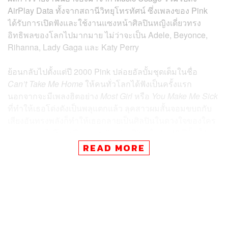
AirPlay Data ทั้งจากสถานีวิทยุโทรทัศน์ ซึ่งเพลงของ Pink
ได้รับการเปิดฟังและใช้งานแซงหน้าศิลปินหญิงเดี่ยวทรง
อิทธิพลของโลกไปมากมาย ไม่ว่าจะเป็น Adele, Beyonce,
Rihanna, Lady Gaga และ Katy Perry
ย้อนกลับไปตั้งแต่ปี 2000 Pink ปล่อยอัลบั้มชุดเต็มในชื่อ
Can’t Take Me Home
ให้คนทั่วโลกได้ฟังเป็นครั้งแรก
นอกจากจะมีเพลงฮิตอย่าง
Most Girl
หรือ
You Make Me Sick
ที่ทำให้เธอโด่งดังเป็นพลุแตกแล้ว ลุคสาวผมสั้นจอมขบถกับ
เสียงอันทรงพลังก็ทำให้เธอกลายเป็นศิลปินในดวงใจของใคร
หลายๆ คนไปโดยปริยาย จนปัจจุบัน Pink ในวัย 42 ปีนั้นก็ยัง
คงสร้างแรงบันดาลใจ และมีเด็กรุ่นใหม่ที่ติดตามเธออยู่ไม่
READ MORE
ขาดสาย
เจ้าของเพลงที่ถูกเปิดฟังเยอะที่สุดของศตวรรษที่ 21 ใน
อังกฤษอันดับรองลงมาก็ไม่ใช่ใครที่ไหน แต่คือ Madonna ผู้ที่
สร้างปรากฏการณ์ใหม่มาตลอดการโลดแล่นในวงการเพลง
มากว่า 40 ปีของเธอ ตามมาด้วยสาว Katy Perry ที่อัลบั้ม