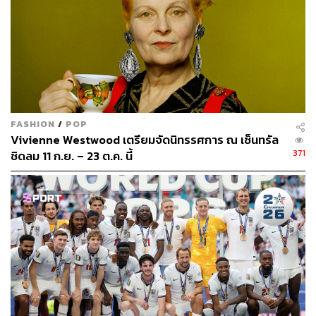
FASHION
/
POP
Vivienne Westwood เตรียมจัดนิทรรศการ ณ เซ็นทรัล
371
ชิดลม 11 ก.ย. – 23 ต.ค. นี้