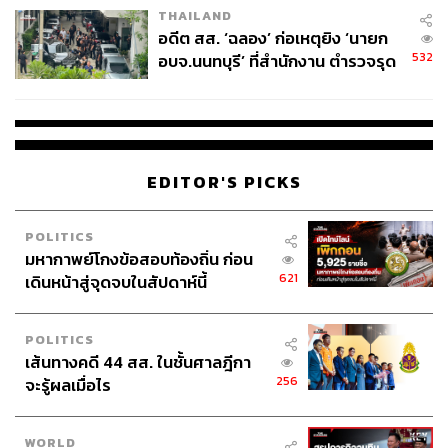
THAILAND
อดีต สส. ‘ฉลอง’ ก่อเหตุยิง ‘นายก
532
อบจ.นนทบุรี’ ที่สำนักงาน ตำรวจรุด
ลงพื้นที่
EDITOR'S PICKS
POLITICS
มหากาพย์โกงข้อสอบท้องถิ่น ก่อน
621
เดินหน้าสู่จุดจบในสัปดาห์นี้
POLITICS
เส้นทางคดี 44 สส. ในชั้นศาลฎีกา
256
จะรู้ผลเมื่อไร
WORLD