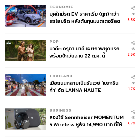
ECONOMIC
ยุคใหม่รถ EV ราคาเริ่ม (ถูก) กว่า
3.5K
รถไฮบริด หลังต้นทุนแบตเตอรี่ลด
ลง - จีนแห่บุกตลาดเกิดใหม่
POP
นาคี๓ ครุฑา นาคี เผยภาพชุดแรก
2.5K
พร้อมปักวันฉาย 22 ต.ค. นี้
THAILAND
เมื่อถนนกลายเป็นรันเวย์ ‘แยกริน
1.7K
คำ’ จัด LANNA HAUTE
COUTURE กลางสายฝน
BUSINESS
ลองใช้ Sennheiser MOMENTUM
679
5 Wireless หูฟัง 14,990 บาท ที่ให้
ผู้ใช้ถอดเปลี่ยนแบตเองได้ ก่อนกฎ
EU บังคับปีหน้า