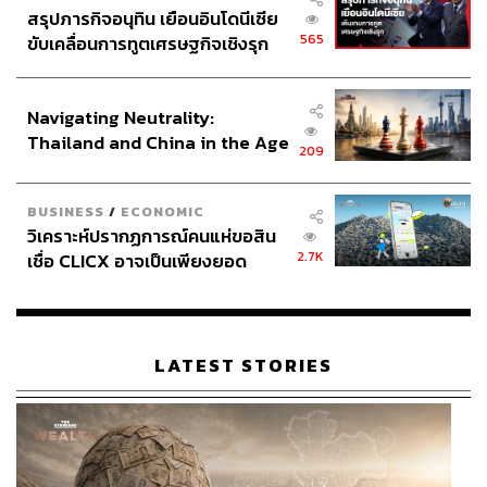
สรุปภารกิจอนุทิน เยือนอินโดนีเซีย
565
ขับเคลื่อนการทูตเศรษฐกิจเชิงรุก
ประกาศหุ้นส่วนยุทธศาสตร์ไทย –
อินโดนีเซีย
Navigating Neutrality:
Thailand and China in the Age
209
of a New Global Order
BUSINESS
/
ECONOMIC
วิเคราะห์ปรากฏการณ์คนแห่ขอสิน
2.7K
เชื่อ CLICX อาจเป็นเพียงยอด
ภูเขาน้ำแข็ง ของปัญหาหนี้ครัว
เรือนไทยที่ถูกซุกไว้
LATEST STORIES