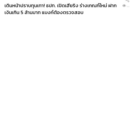
เดินหน้าปราบทุนเทา! ธปท. เปิดเฮียริง ร่างเกณฑ์ใหม่ ฝาก
...
เงินเกิน 5 ล้านบาท แบงก์ต้องตรวจสอบ
News
Wealth
Pop
Podcast
Video
Now
Opinion
Careers
Events
Privacy
About
Contact
Policy
FOR
ADVERTISING
MEMBERSHIP