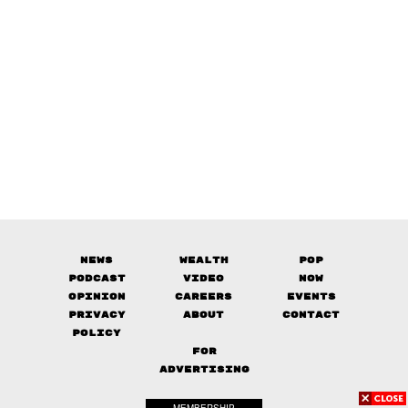
News
Wealth
Pop
Podcast
Video
Now
Opinion
Careers
Events
Privacy
About
Contact
Policy
FOR
ADVERTISING