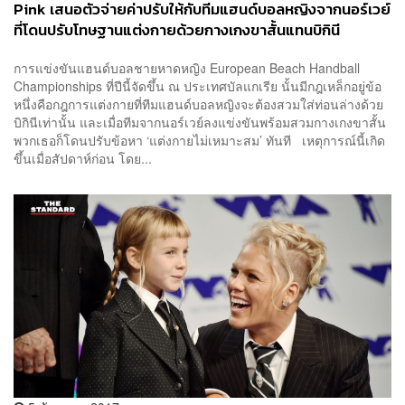
Pink เสนอตัวจ่ายค่าปรับให้กับทีมแฮนด์บอลหญิงจากนอร์เวย์
ที่โดนปรับโทษฐานแต่งกายด้วยกางเกงขาสั้นแทนบิกินี
การแข่งขันแฮนด์บอลชายหาดหญิง European Beach Handball
Championships ที่ปีนี้จัดขึ้น ณ ประเทศบัลแกเรีย นั้นมีกฎเหล็กอยู่ข้อ
หนึ่งคือกฎการแต่งกายที่ทีมแฮนด์บอลหญิงจะต้องสวมใส่ท่อนล่างด้วย
บิกินีเท่านั้น และเมื่อทีมจากนอร์เวย์ลงแข่งขันพร้อมสวมกางเกงขาสั้น
พวกเธอก็โดนปรับข้อหา ‘แต่งกายไม่เหมาะสม’ ทันที เหตุการณ์นี้เกิด
ขึ้นเมื่อสัปดาห์ก่อน โดย...