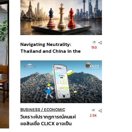
อินโดนีเซีย
Navigating Neutrality:
150
Thailand and China in the
Age of a New Global
Order
BUSINESS
/
ECONOMIC
2.5K
วิเคราะห์ปรากฏการณ์คนแห่
ขอสินเชื่อ CLICX อาจเป็น
เพียงยอดภูเขาน้ำแข็ง ของ