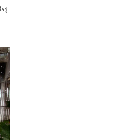
อยู่
ว