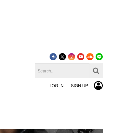
LOG IN
SIGN UP