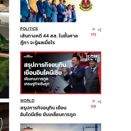
POLITICS
175
เส้นทางคดี 44 สส. ในชั้นศาล
ฎีกา จะรู้ผลเมื่อไร
WORLD
515
สรุปภารกิจอนุทิน เยือน
อินโดนีเซีย ขับเคลื่อนการทูต
เศรษฐกิจเชิงรุก ประกาศหุ้น
ส่วนยุทธศาสตร์ไทย –