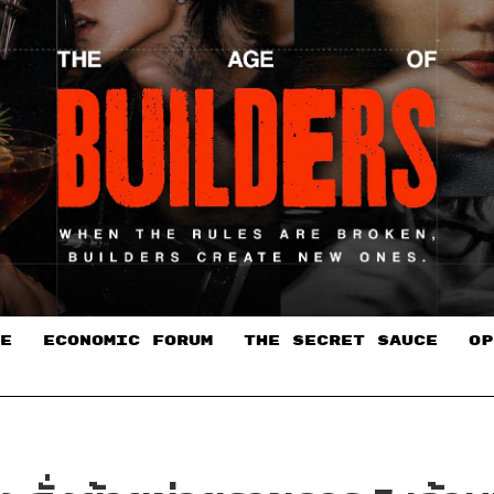
E
ECONOMIC FORUM
THE SECRET SAUCE​
OP