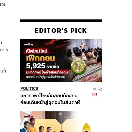
นวย
EDITOR'S PICK
ืน
าการ
แก้
POLITICS
551
มหากาพย์โกงข้อสอบท้องถิ่น
ก่อนเดินหน้าสู่จุดจบในสัปดาห์
นี้