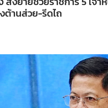
่งย้ายช่วยราชการ 5 เจ้าหน้า
งต้านส่วย-รีดไถ