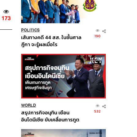
173
POLITICS
190
เส้นทางคดี 44 สส. ในชั้นศาล
ฎีกา จะรู้ผลเมื่อไร
WORLD
532
สรุปภารกิจอนุทิน เยือน
อินโดนีเซีย ขับเคลื่อนการทูต
เศรษฐกิจเชิงรุก ประกาศหุ้น
ส่วนยุทธศาสตร์ไทย –