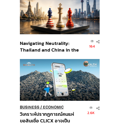
อินโดนีเซีย
Navigating Neutrality:
164
Thailand and China in the
Age of a New Global
Order
BUSINESS
/
ECONOMIC
2.6K
วิเคราะห์ปรากฏการณ์คนแห่
ขอสินเชื่อ CLICX อาจเป็น
เพียงยอดภูเขาน้ำแข็ง ของ