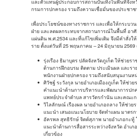
และตัวแทนผู้ประกอบการสถานบันเทิงในพื้นที่จั
กรมการปกครอง รวมถึงความเชื่อมั่นของประชาชนท
เพื่อประโยชน์ของทางราชการ และเพื่อให้กระบวนก
ฝ่าย และลดผลกระทบจากสถานการณ์ในพื้นที่ อาศ
แผ่นดิน พ.ศ.2534 และที่แก้ไขเพิ่มเติม จึงมีคำ
ราย ตั้งแต่วันที่ 25 พฤษภาคม – 24 มิถุนายน 2569 ดั
รุ่งเรือง ธิมาบุตร ปลัดจังหวัดภูเก็ต ให้ช
ด้านการฝึกอบรม ติดตาม ประเมินผล และราย
พนักงานฝ่ายปกครอง รวมถึงสนับสนุนงานหน่วย
ศิวัชฐ์ ระวังกุล นายอำเภอเมืองภูเก็ต ให้ช
คำแนะนำด้านการบริหารและพัฒนาการปกครองท้อ
แพทย์ประจำตำบล สารวัตรกำนัน และคณะกร
วิไลลักษณ์ เรืองผล นายอำเภอถลาง ให้ช่ว
แนะนำ เสนอแนะนโยบาย จัดทำแผน มาตรกา
อัครพล สุทธิรักษ์ จิตต์สุภาพ นายอำเภอกะท
แนะนำด้านการสื่อสารระหว่างจังหวัด อำเภอ
เกี่ยวข้อง