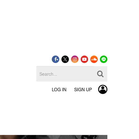
LOG IN
SIGN UP