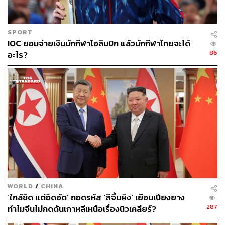
SPORT
IOC ยอมจ่ายเงินนักกีฬาโอลิมปิก แล้วนักกีฬาไทยจะได้
86
อะไร?
WORLD
/
CHINA
‘ใกล้ชิด แต่อึดอัด’ ถอดรหัส ‘สีจิ้นผิง’ เยือนเปียงยาง
287
ทำไมจีนไม่กดดันเกาหลีเหนือเรื่องนิวเคลียร์?