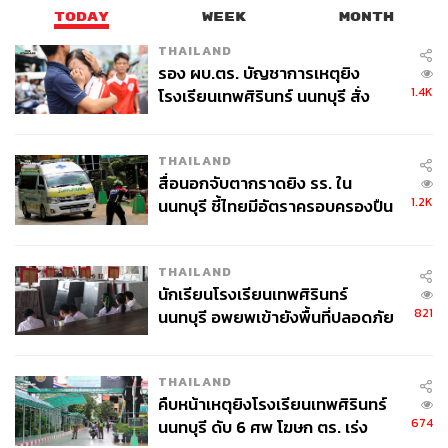
port
TODAY
WEEK
MONTH
YouTube :
https://www.youtube.com/@TheStandard
THAILAND
Sport
รอง ผบ.ตร. บัญชาการเหตุยิง
TikTok :
https://www.tiktok.com/@thestandardsport
1.4K
โรงเรียนเทพศิรินทร์ นนทบุรี สั่ง
Instagram :
https://www.instagram.com/thestandards
ค้นหา 2 รอบยืนยันไร้คนติดค้าง พบ
port
ศพปู่-ย่าที่บ้านพักผู้ก่อเหตุ
THAILAND
สื่อนอกจับตากราดยิง รร. ใน
TAGS:
กีฬาเทเบิลเทนนิส
Olympic Games Paris 2024
1.2K
นนทบุรี ชี้ไทยมีอัตราครอบครองปืน
Paris 2024
Olympic Games 2024
โอลิมปิกเกมส์ ปารีส 2024
Ri Jong Sik
สูงในระดับต้นของภูมิภาค
Kim Kum Yong
North Korea
THAILAND
นักเรียนโรงเรียนเทพศิรินทร์
821
นนทบุรี อพยพเข้ายังพื้นที่ปลอดภัย
ชั่วคราว หลังเหตุใช้อาวุธปืนภายใน
โรงเรียนคลี่คลาย
THAILAND
คืบหน้าเหตุยิงโรงเรียนเทพศิรินทร์
674
นนทบุรี ดับ 6 ศพ โฆษก ตร. เร่ง
743