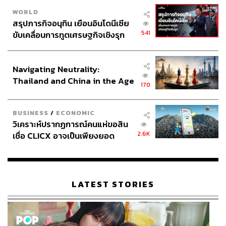
WORLD
สรุปภารกิจอนุทิน เยือนอินโดนีเซีย
541
ขับเคลื่อนการทูตเศรษฐกิจเชิงรุก
ประกาศหุ้นส่วนยุทธศาสตร์ไทย –
อินโดนีเซีย
Navigating Neutrality:
Thailand and China in the Age
170
of a New Global Order
BUSINESS
/
ECONOMIC
วิเคราะห์ปรากฏการณ์คนแห่ขอสิน
2.6K
เชื่อ CLICX อาจเป็นเพียงยอด
ภูเขาน้ำแข็ง ของปัญหาหนี้ครัว
เรือนไทยที่ถูกซุกไว้
LATEST STORIES