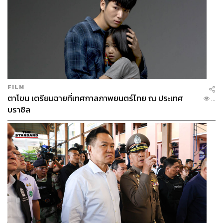
FILM
ตาโขน เตรียมฉายที่เทศกาลภาพยนตร์ไทย ณ ประเทศ
...
บราซิล