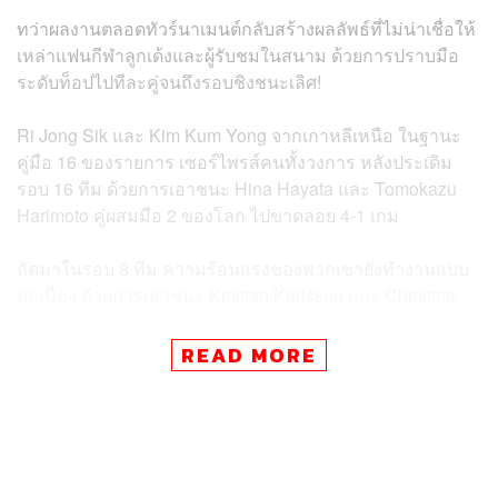
ทว่าผลงานตลอดทัวร์นาเมนต์กลับสร้างผลลัพธ์ที่ไม่น่าเชื่อให้
เหล่าแฟนกีฬาลูกเด้งและผู้รับชมในสนาม ด้วยการปราบมือ
ระดับท็อปไปทีละคู่จนถึงรอบชิงชนะเลิศ!
Ri Jong Sik และ Kim Kum Yong จากเกาหลีเหนือ ในฐานะ
คู่มือ 16 ของรายการ เซอร์ไพรส์คนทั้งวงการ หลังประเดิม
รอบ 16 ทีม ด้วยการเอาชนะ Hina Hayata และ Tomokazu
Harimoto คู่ผสมมือ 2 ของโลก ไปขาดลอย 4-1 เกม
ถัดมาในรอบ 8 ทีม ความร้อนแรงของพวกเขายังทำงานแบบ
ต่อเนื่อง ด้วยการเอาชนะ Kristian Karlsson และ Christina
Kallberg สองคู่หูมือ 9 ของโลกจากสวีเดน 4-1 เกม
READ MORE
ในรอบรองชนะเลิศ คู่มือ 4 จากฮ่องกงอย่าง Wong Chun
Ting และ Doo Hoi Kem ยังไม่อาจหยุดยั้งความแข็งแกร่ง
ของดูโอ้จากเกาหลีเหนือได้ ท่ามกลางการแข่งขันอันดุเดือด
ที่กินเวลานานร่วมชั่วโมง Ri Jong Sik และ Kim Kum Yong
เอาชนะไปได้ 4-3 เกม ผ่านเข้าถึงรอบชิงชนะเลิศท่ามกลาง