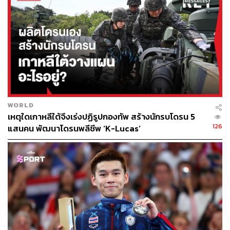
WORLD
เหตุใดเกาหลีใต้จึงเร่งปฏิรูปกองทัพ สร้างนักรบโดรน 5
126
แสนคน พัฒนาโดรนพลีชีพ ‘K-Lucas’