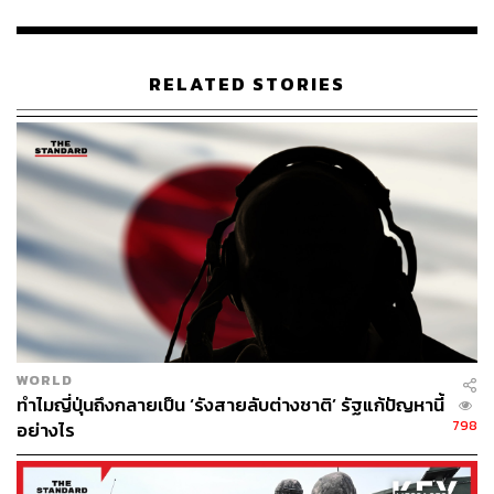
ทั้งนี้ เหรียญเงินจากปิงปองคู่ผสม นับเป็นเหรียญโอลิมปิกแรก
ในรอบ 8 ปีของทัพนักกีฬาเกาหลีเหนือ หลังเคยถอนตัวไม่เข้า
ร่วมโอลิมปิกเกมส์ โตเกียว 2020 จากเหตุความกังวลของการ
RELATED STORIES
ระบาดของโรคโควิดในช่วงเวลานั้น
WORLD
ทำไมญี่ปุ่นถึงกลายเป็น ‘รังสายลับต่างชาติ’ รัฐแก้ปัญหานี้
798
อย่างไร