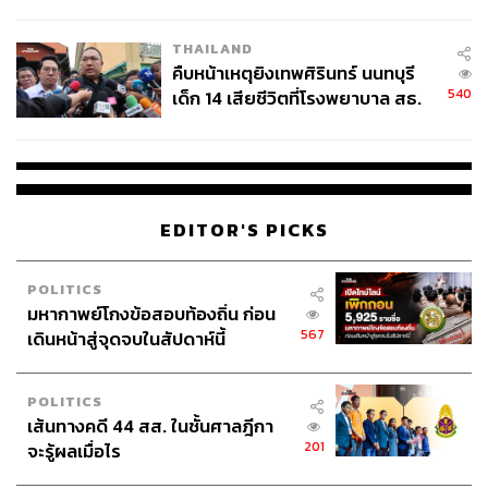
สอบปมขโมยปืนปู่ก่อเหตุ
THAILAND
ABOUT THE AUTHOR
คืบหน้าเหตุยิงเทพศิรินทร์ นนทบุรี
อนุชิต ไกรวิจิตร
540
เด็ก 14 เสียชีวิตที่โรงพยาบาล สธ.
Content Creator ประจำกองบรรณาธิการข่าว
ยืนยันครูเสียชีวิต 5 ราย เจ็บ 22
กีฬา สำนักข่าว THE STANDARD ผู้มีงาน
ราย
อดิเรกคือการสัมภาษณ์ BNK48
EDITOR'S PICKS
POLITICS
มหากาพย์โกงข้อสอบท้องถิ่น ก่อน
567
เดินหน้าสู่จุดจบในสัปดาห์นี้
POLITICS
เส้นทางคดี 44 สส. ในชั้นศาลฎีกา
201
จะรู้ผลเมื่อไร