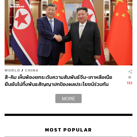
อ้างอิง:
https://nationalpost.com/sports/olympics/north-korea
n-player-has-some-regrets-after-winning-countrys-firs
WORLD
/
CHINA
t-medal-in-eight-years
สี-คิม เห็นพ้องยกระดับความสัมพันธ์จีน-เกาหลีเหนือ
132
ยืนยันไม่ทิ้งพันธสัญญาปกป้องผลประโยชน์ร่วมกัน
MORE
ติดตามการแข่งขัน
โอลิมปิก
ปารีส
2024 – Paris 2024
Olympic Games
ได้ที่
เว็บไซต์
https://thestandard.co/paris2024/
MOST POPULAR
Facebook :
https://www.facebook.com/thestandards