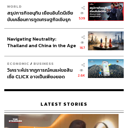
นับจาก ‘รีโอ 2016’ ที่ประเทศบราซิล ที่บรรยากาศทุกอย่างจะ
WORLD
กลับมาเป็นปกติอีกครั้ง หลังจากที่โอลิมปิกเกมส์ครั้งที่แล้ว
สรุปภารกิจอนุทิน เยือนอินโดนีเซีย
‘โตเกียว 2020’ เป็นไปอย่างเงียบเหงาเพราะโลกยังเผชิญกับ
539
ขับเคลื่อนการทูตเศรษฐกิจเชิงรุก
โรคระบาดโควิด
ประกาศหุ้นส่วนยุทธศาสตร์ไทย –
อินโดนีเซีย
ดังนั้น ปารีส 2024 จึงเป็นโอกาสครั้งใหญ่สำหรับแบรนด์ต่างๆ
Navigating Neutrality:
ในการลงสนามเพื่อช่วงชิงผู้บริโภคของตัวเอง สมกับคติ
Thailand and China in the Age
167
ประจำการแข่งขัน ‘Games Wide Open’
of a New Global Order
ECONOMIC
/
BUSINESS
การแข่งขันที่น่าจับตามองคือการดวลกันระหว่างแบรนด์ที่
วิเคราะห์ปรากฏการณ์คนแห่ขอสิน
เป็นผู้สนับสนุนอย่างเป็นทางการ (Official Sponsorship) ซึ่งมี
2.6K
เชื่อ CLICX อาจเป็นเพียงยอด
ทั้งแบรนด์ที่เป็นพาร์ตเนอร์กับการแข่งขันโดยตรง และ
ภูเขาน้ำแข็ง ของปัญหาหนี้ครัว
แบรนด์ที่เป็นผู้สนับสนุนทีมชาติต่างๆ (ดังชุดที่เราได้เล่าไป
เรือนไทยที่ถูกซุกไว้
ข้างต้น) หรือเหล่านักกีฬาคนดัง กับแบรนด์ที่ไม่ได้เป็นผู้สนับ
สนุนใดๆ ที่ต้องใช้กลยุทธ์การตลาด Ambush Marketing เพื่อ
LATEST STORIES
ดึงความสนใจมาให้ได้มากที่สุด
ตัวอย่างเช่นในโอลิมปิกเกมส์ที่กรุงลอนดอนเมื่อปี 2012 Nike
ซึ่งไม่ได้เป็นผู้สนับสนุนอย่างเป็นทางการ ใช้กลยุทธ์ทางการ