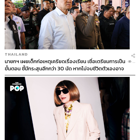
แต่ได้ชูเครื่องดื่มปลอดแอลกอฮอล์ Corona Cero แทน ซึ่งใน
เชิงของแบรนด์เป็นการสร้างภาพจดจำของเครื่องดื่มในฐานะ
ทางเลือก และสร้างการรับรู้ในผลิตภัณฑ์ใหม่ตัวนี้แทนด้วย
Samsung ในฐานะ Global Official Partner ที่มาพร้อม
แคมเปญ ‘Open Always Wins’ ที่สะท้อนถึงคุณค่าแบรนด์
ของ Samsung ที่โอบรับนวัตกรรมและผลักดันให้ก้าวผ่านขีด
จำกัดต่างๆ ซึ่งเหมือนกับสปิริตเกมกีฬาของโอลิมปิกเกมส์ที่
THAILAND
นายกฯ เผยเด็กก่อเหตุเครียดเรื่องเรียน เชื่อเตรียมการเป็น
นักกีฬาจะต้องพยายามก้าวข้ามขีดจำกัดความสามารถของ
...
ขั้นตอน ชี้มีกระสุนอีกกว่า 30 นัด หากไม่จบชีวิตตัวเองอาจ
ตัวเองเพื่อชัยชนะในการแข่งขัน
สูญเสียเพิ่ม
แค่ตัวอย่างเหล่านี้ก็เชื่อได้ว่าจะมีแบรนด์อีกมากมายที่พร้อม
เดินเครื่องเต็มกำลังไม่แพ้เหล่านักกีฬาในสนาม เพื่อช่วงชิง
เหรียญทองของตัวเองอย่างแน่นอน
ปารีส 2024 ไม่ได้สวยงามขนาดนั้น?
ลงทุนลงแรงขนาดนี้ เจ้าภาพกรุงปารีสย่อมคาดหวังผล