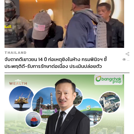
ตลาดที่สร้างสรรค์มากมายในแคมเปญ ‘Find Your
Greatness’ หรือค้นหาความยิ่งใหญ่ในตัวคุณ เพื่อต่อสู้กับ
adidas ที่เป็นผู้สนับสนุนหลัก ปรากฏว่าในปีนั้นมีคนเข้าใจว่า
Nike เป็นผู้สนับสนุนกีฬาโอลิมปิกถึง 37% ในขณะที่ adidas
ได้แค่ 24% เท่านั้น
แน่นอนว่าการหักเหลี่ยมเฉือนคมแบบนี้มีให้เห็นตลอดช่วง
THAILAND
การแข่งขันอย่างแน่นอน
จับตาคดีเยาวชน 14 ปี ก่อเหตุยิงในห้าง กรมพินิจฯ ชี้
...
ประพฤติดี-รับการรักษาต่อเนื่อง ประเมินปล่อยตัว
LVMH โกยเหรียญทองก่อนเพื่อน
แต่มีอยู่แบรนด์หนึ่งที่ชิงออกตัวโกยเหรียญทองไปก่อนเพื่อน
คือแบรนด์ในเครือ LVMH ที่ปรากฏตัวอยู่ในแทบทุกส่วนของ
การแข่งขันโอลิมปิกเกมส์ ปารีส 2024 ตั้งแต่เหรียญรางวัลที่
ออกแบบโดย Chaumet, บริการด้านที่พักและการรับรองแขก
คนสำคัญโดย Moët & Chandon ไปจนถึงพิธีมอบเหรียญ
รางวัล ถาดที่ใส่เหรียญรางวัลก็ยังเป็นของ Louis Vuitton