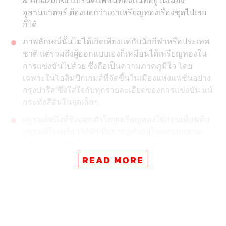
อูลานบาตอร์ ต้องบอกว่าเอาเหรียญทองเรื่องชุดไปเลย
ก็ได้
ภาพลักษณ์นั้นไม่ได้เกิดเพียงแค่กับนักกีฬาหรือประเทศ
ชาติ แต่รวมถึงผู้ออกแบบเองก็เหมือนได้เหรียญทองใน
การแข่งขันไปด้วย ซึ่งถือเป็นความภาคภูมิใจ โดย
เฉพาะในโอลิมปิกเกมส์ที่จัดขึ้นในเมืองแห่งแฟชั่นอย่าง
กรุงปารีส ซึ่งใส่ใจกับทุกรายละเอียดของการแข่งขัน แม้
กระทั่งสีสันในจุดเล็กๆ
แบรนด์หนึ่งที่ชิงออกตัวโกยเหรียญทองไปก่อนเพื่อนคือ
แบรนด์ในเครือ LVMH ที่ปรากฏตัวอยู่ในแทบทุกส่วน
ของการแข่งขันโอลิมปิกเกมส์ ปารีส 2024
READ MORE
ที่ต้องจับตามองคือการท่องเที่ยวที่เริ่มน่ากังวล เพราะค่า
ใช้จ่ายในการมาเยือนปารีสช่วงการแข่งขันพุ่งทะยานสูง
มากอย่างน่ากลัว ทำให้นักท่องเที่ยวเลี่ยงจะมาเยือนใน
ช่วงการแข่งขัน และส่งผลกระทบต่อสายการบินและ
โรงแรมที่พักอย่างมาก