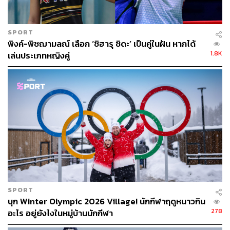
ความนิยมอย่างมากในหมู่คนสมัยใหม่
แต่ไม่เคยมีครั้งไหนเลยที่จะประกวดประขันชุดนักกีฬาแบบ
SPORT
ไม่เป็นทางการเท่าโอลิมปิกครั้งนี้
พิงค์-พิชฌามลณ์ เลือก ‘ชิฮารุ ชิดะ’ เป็นคู่ในฝัน หากได้
1.8K
เล่นประเภทหญิงคู่
เริ่มจากชาติเจ้าภาพอย่างฝรั่งเศสที่ไม่ยอมแพ้ใครแน่นอนใน
เรื่องนี้ ชุดของนักกีฬาที่ลงแข่งขันเป็นผลงานการออกแบบ
ของ สเตฟอง อาชปูล (Stéphane Ashpool) ผู้อยู่เบื้องหลังแบ
รนด์สตรีทแวร์ชื่อดัง PIGALLE ซึ่งได้แรงบันดาลใจจาก
แฟชั่นยุค 90 และใช้สีสันของธงชาติฝรั่งเศสมาแต่งแต้ม
ในขณะที่ชุดประจำชาติของนักกีฬาที่ใช้ระหว่างขบวน
พาเหรดในพิธีเปิดและปิดการแข่งขันเป็นผลงานการออกแบบ
ของ Berluti แบรนด์แฟชั่นไฮเอนด์ในเครือ LVMH ที่ออกแบบ
มาได้สวยและงามสง่าสมฐานะเมืองแห่งแฟชั่นอย่างแท้จริง
SPORT
ชุดของทีมชาติสหรัฐฯ ที่ออกแบบโดย Ralph Lauren ก็เป็น
บุก Winter Olympic 2026 Village! นักกีฬาฤดูหนาวกิน
หนึ่งในชุดที่ได้รับเสียงชื่นชมไม่แพ้กัน เพราะทั้งดูมีความ
278
อะไร อยู่ยังไงในหมู่บ้านนักกีฬา
สวยงามแบบเรียบง่าย ทะมัดทะแมงแบบนักกีฬา แต่ก็ยังดูมี