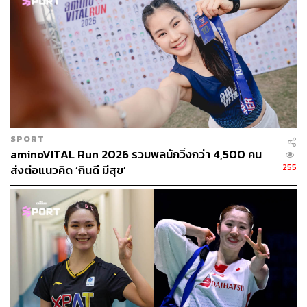
ข่าวที่เกี่ยวข้อง:
ส่องแฟชั่น ‘ชุดพิธีเปิด’ โอลิมปิกเกมส์สุดปังในปารีส 20
24
ปารีส 101: ทุกเรื่องน่ารู้สำหรับโอลิมปิกเกมส์ 2024
สายการบิน Delta เผย โอลิมปิกเกมส์ที่ปารีสกระทบราย
ได้กว่า 3 พันล้านบาท
Air France คาด สูญ 7.1 พันล้าน! นักท่องเที่ยวหนีโอลิม
ปิกเกมส์ ปารีส 2024 กลัวแออัด-แพง-วุ่นวาย เลือกเที่ยว
SPORT
ที่อื่นแทน
aminoVITAL Run 2026 รวมพลนักวิ่งกว่า 4,500 คน
255
ส่งต่อแนวคิด ‘กินดี มีสุข’
ชุดใครทำไมสวยจัง!
ความจริงเทรนด์การออกแบบชุดสำหรับนักกีฬาที่สวมใส่เริ่ม
เป็นเรื่องเป็นราวมาในช่วงไม่กี่ปีให้หลัง ซึ่งเป็นผลจากเทรนด์
แฟชั่นแต่งกายแบบกีฬา (Sporty) ที่กำลังมาแรง และได้รับ