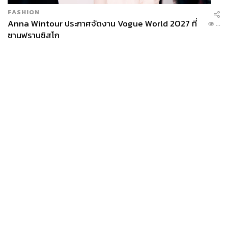
ตอบแทน ซึ่งนอกจากการ Reinventing มหานครปารีสให้
FASHION
กลับมามีชีวิตชีวา สดสวยและสดใส รวมถึงวาระสุดยิ่งใหญ่
Anna Wintour ประกาศจัดงาน Vogue World 2027 ที่
...
ในการชุบชีวิตแม่น้ำแซน สายน้ำที่โรแมนติกที่สุดของโลก
ซานฟรานซิสโก
เรื่องเงินทองก็เป็นของที่ต้องได้เหมือนกัน
จากการประเมินของ INSEE ระบุในรายงาน ‘On GDP,
Games and uncertainties’ ว่า การแข่งขันโอลิมปิกเกมส์ครั้ง
นี้จะส่งผลต่ออัตราการเติบโตทางเศรษฐกิจของฝรั่งเศสใน
ทางที่ดี โดยจะเพิ่มจาก 0.3% ในช่วง 3 เดือนก่อนหน้าการ
แข่งขันเป็น 0.5% ซึ่งจะใกล้เคียงกับในโอลิมปิกเกมส์ที่กรุง
News
Wealth
Pop
ลอนดอนเมื่อปี 2012
Podcast
Video
Now
Opinion
Careers
Events
แต่ส่วนที่ต้องจับตามองคือการท่องเที่ยวที่เริ่มน่ากังวล เพราะ
Privacy
About
Contact
ค่าใช้จ่ายในการมาเยือนปารีสช่วงการแข่งขันพุ่งทะยานสูง
Policy
มากอย่างน่ากลัว ทำให้นักท่องเที่ยวเลี่ยงจะมาเยือนในช่วง
FOR
ADVERTISING
การแข่งขัน และส่งผลกระทบต่อสายการบินและโรงแรมที่พัก
อย่างมาก
MEMBERSHIP