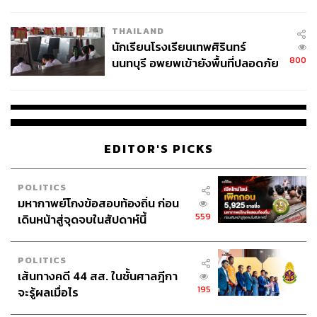
ผลิต 8.3 ล้าน สู่ข้อพิพาท ‘มา
ไปด้วย ซึ่งถือเป็นความภาคภูมิใจ โดยเฉพาะในโอลิมปิกที่จัด
เวลล์ฯ’ ฟ้อง ‘โทน บางแค’ ผิดนัด
ขึ้นในเมืองแห่งแฟชั่นอย่างกรุงปารีส ซึ่งใส่ใจกับทุกราย
THAILAND
จ่ายหนี้-แอบระบุแบรนด์
นักเรียนโรงเรียนเทพศิรินทร์
ละเอียดของการแข่งขัน แม้กระทั่งสีสันในจุดเล็กๆ
800
นนทบุรี อพยพเข้ายังพื้นที่ปลอดภัย
ชั่วคราว หลังเหตุใช้อาวุธปืนภายใน
ขณะที่ชุดแข่งขันของนักกีฬาทีมชาติไทยโดยผลงานการ
โรงเรียนคลี่คลาย
ออกแบบของ Grand Sport ได้รับการตอบรับที่ดีเช่นกัน เพราะ
นำแรงบันดาลใจจากศิลปะบ้านเชียงมาผสมผสานในการ
ออกแบบ
EDITOR'S PICKS
จะมีแค่ชุดพิธีการที่กระแสตอบรับปฏิเสธไม่ได้ว่าออกมาไม่ดี
นัก เสียงสะท้อนจากแฟนกีฬาชาวไทยรู้สึกเสียดายโอกาสที่จะ
POLITICS
ได้อวดฝีมือการออกแบบของศิลปินชาวไทยที่เก่งกาจไม่แพ้
มหากาพย์โกงข้อสอบท้องถิ่น ก่อน
ใคร
559
เดินหน้าสู่จุดจบในสัปดาห์นี้
POLITICS
แบรนด์โอลิมปิก
เส้นทางคดี 44 สส. ในชั้นศาลฎีกา
195
จะรู้ผลเมื่อไร
เพราะโอลิมปิกเกมส์ที่ปารีสครั้งนี้เป็นโอลิมปิกเกมส์ครั้งแรก