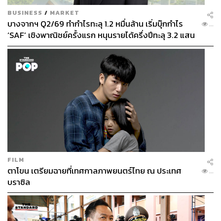
BUSINESS
/
MARKET
บางจากฯ Q2/69 ทำกำไรทะลุ 1.2 หมื่นล้าน เริ่มบุ๊กกำไร
...
‘SAF’ เชิงพาณิชย์ครั้งแรก หนุนรายได้ครึ่งปีทะลุ 3.2 แสน
ล้าน
FILM
ภาพ:
Courtesy of
LVMH
ตาโขน เตรียมฉายที่เทศกาลภาพยนตร์ไทย ณ ประเทศ
...
บราซิล
ขณะที่ Corona แบรนด์เบียร์แรกที่ได้เป็นผู้สนับสนุนของกีฬา
โอลิมปิก ไม่ได้ชูผลิตภัณฑ์เบียร์แต่อย่างใด เพราะผิดกฎของ
กีฬาโอลิมปิก (ที่จะไม่อนุญาตให้จำหน่ายเครื่องดื่มมึนเมา)