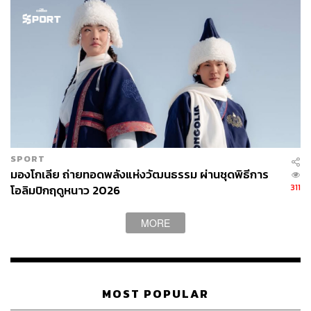
เสน่ห์ลึกซึ้งตามเอกลักษณ์ของแบรนด์ด้วย
ส่วนชุดที่ได้รับเสียงปรบมือดังที่สุดคือชุดประจำชาติของทัพ
นักกีฬามองโกเลีย ที่แม้จะเป็นชาติเล็กๆ ที่ส่งนักกีฬาเข้าร่วม
เพียง 42 คน แต่ผลงานการออกแบบชุดของ Michel &
Amazonka แบรนด์แฟชั่นท้องถิ่นที่อยู่ในเมืองอูลานบาตอร์
ต้องบอกว่าเอาเหรียญทองเรื่องชุดไปเลยก็ได้
SPORT
มองโกเลีย ถ่ายทอดพลังแห่งวัฒนธรรม ผ่านชุดพิธีการ
311
โอลิมปิกฤดูหนาว 2026
MORE
MOST POPULAR