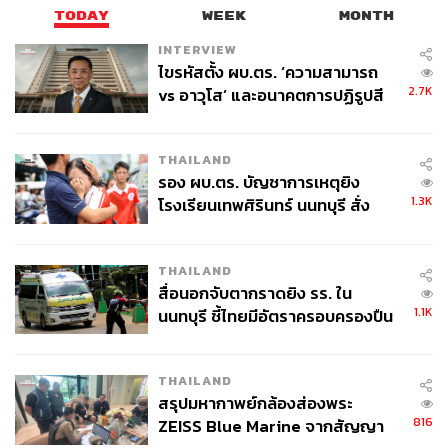
TODAY
WEEK
MONTH
INTERVIEW
ภาพ:
Courtesy of
Michel & Amazonka
ไขรหัสตั้ง ผบ.ตร. ‘ความสามารถ
2.7K
vs อาวุโส’ และอนาคตการปฏิรูปสี
เพราะชุดนี้ออกแบบและตัดเย็บได้อย่างงดงาม สะท้อนถึง
กากี กับ พล.ต.อ. เอก อังสนานนท์
เอกลักษณ์ของมองโกเลียผ่านลวดลายบนชุด แต่ก็ดูทันสมัย
และสามารถสวมใส่ในชีวิตประจำวันได้จริงๆ ด้วย
THAILAND
รอง ผบ.ตร. บัญชาการเหตุยิง
1.3K
โรงเรียนเทพศิรินทร์ นนทบุรี สั่ง
ใส่หัวใจลงไปในชุด
ค้นหา 2 รอบยืนยันไร้คนติดค้าง พบ
ศพปู่-ย่าที่บ้านพักผู้ก่อเหตุ
THAILAND
สิ่งที่ทำให้แบรนด์และทีมชาติแต่ละชาติต้องใส่ใจการ
สื่อนอกจับตากราดยิง รร. ใน
ออกแบบขนาดนี้ อย่างที่บอกว่านี่เป็นเวทีใหญ่ เป็นเวทีสำหรับ
1.1K
นนทบุรี ชี้ไทยมีอัตราครอบครองปืน
ทุกคนไม่ว่าใครก็ตาม ซึ่งชุดก็เป็นหนึ่งในสิ่งที่คนทั้งโลกจะได้
สูงในระดับต้นของภูมิภาค
เห็นในช่วงการแข่งขัน แน่นอนว่าถ้าชุดออกแบบมาได้ดีก็นับ
ว่ามีชัยไปกว่าครึ่งในการแข่งขันด้านภาพลักษณ์
THAILAND
สรุปมหากาพย์กล้องส่องพระ
ภาพลักษณ์นั้นไม่ได้เกิดเพียงแค่กับนักกีฬาหรือประเทศชาติ
816
ZEISS Blue Marine จากสัญญา
แต่รวมถึงผู้ออกแบบเองก็เหมือนได้เหรียญทองในการแข่งขัน