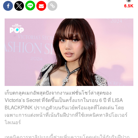
6.5K
เก็บตกลุคเมกอัพสุดปังจากงานแฟชั่นโชว์ล่าสุดของ
Victoria’s Secret ที่จัดขึ้นเป็นครั้งแรกในรอบ 6 ปี ที่ LISA
BLACKPINK ปรากฏตัวบนรันเวย์พร้อมลุคที่โดดเด่น โดย
เฉพาะการแต่งหน้าที่เน้นริมฝีปากที่ใช้เทคนิคทาลิปโอเวอร์
ไลเนอร์
เทคนิคการทาลิปแบบนี้ช่วยเพิ่มความโดดเด่นให้กับริมฝีปาก