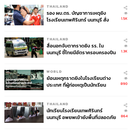
THAILAND
รอง ผบ.ตร. บัญชาการเหตุยิง
1.5K
โรงเรียนเทพศิรินทร์ นนทบุรี สั่ง
ค้นหา 2 รอบยืนยันไร้คนติดค้าง พบ
ศพปู่-ย่าที่บ้านพักผู้ก่อเหตุ
THAILAND
สื่อนอกจับตากราดยิง รร. ใน
1.3K
นนทบุรี ชี้ไทยมีอัตราครอบครองปืน
สูงในระดับต้นของภูมิภาค
WORLD
ย้อนเหตุกราดยิงในโรงเรียนต่าง
890
ประเทศ ที่ผู้ก่อเหตุเป็นนักเรียน
THAILAND
นักเรียนโรงเรียนเทพศิรินทร์
864
นนทบุรี อพยพเข้ายังพื้นที่ปลอดภัย
ชั่วคราว หลังเหตุใช้อาวุธปืนภายใน
โรงเรียนคลี่คลาย