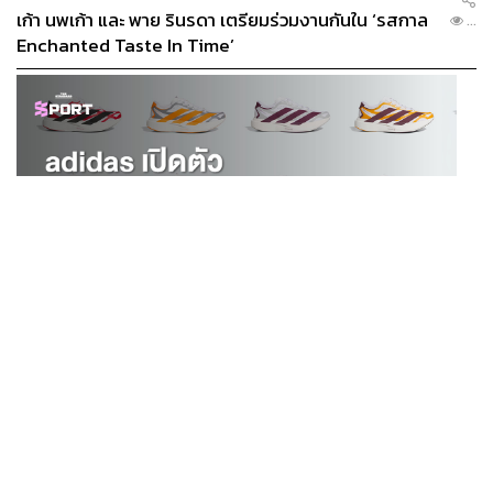
เก้า นพเก้า และ พาย รินรดา เตรียมร่วมงานกันใน ‘รสกาล
...
Enchanted Taste In Time’
SPORT
adidas เปิดตัว Adizero EVO SL EXO คอลเล็กชันพิเศษ
...
รับฤดูกาล College Football