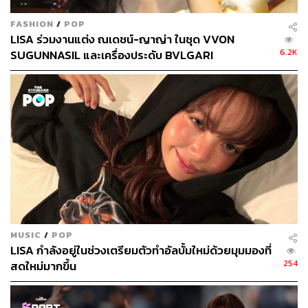
FASHION
/
POP
LISA ร่วมงานแต่ง ณเดชน์-ญาญ่า ในชุด VVON
6.2K
SUGUNNASIL และเครื่องประดับ BVLGARI
MUSIC
/
POP
LISA กำลังอยู่ในช่วงเตรียมตัวทำอัลบั้มใหม่ด้วยมุมมองที่
254
สดใหม่มากขึ้น