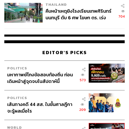
THAILAND
คืบหน้าเหตุยิงโรงเรียนเทพศิรินทร์
704
นนทบุรี ดับ 6 ศพ โฆษก ตร. เร่ง
สอบปมขโมยปืนปู่ก่อเหตุ
EDITOR'S PICKS
POLITICS
มหากาพย์โกงข้อสอบท้องถิ่น ก่อน
573
เดินหน้าสู่จุดจบในสัปดาห์นี้
POLITICS
เส้นทางคดี 44 สส. ในชั้นศาลฎีกา
209
จะรู้ผลเมื่อไร
WORLD