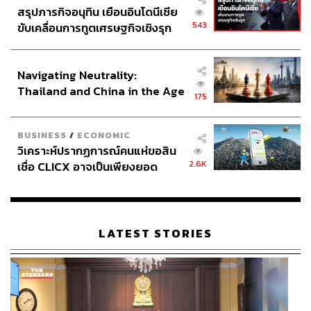
สรุปภารกิจอนุทิน เยือนอินโดนีเซีย
543
ขับเคลื่อนการทูตเศรษฐกิจเชิงรุก
ประกาศหุ้นส่วนยุทธศาสตร์ไทย –
อินโดนีเซีย
Navigating Neutrality:
Thailand and China in the Age
175
of a New Global Order
BUSINESS
/
ECONOMIC
วิเคราะห์ปรากฏการณ์คนแห่ขอสิน
2.6K
เชื่อ CLICX อาจเป็นเพียงยอด
ภูเขาน้ำแข็ง ของปัญหาหนี้ครัว
เรือนไทยที่ถูกซุกไว้
LATEST STORIES