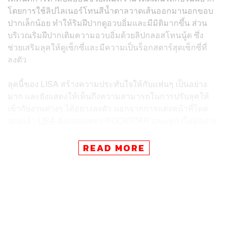
โดยการใช้ลิปไลเนอร์โทนสีน้ำตาลวาดเส้นออกมานอกขอบ
ปากเล็กน้อย ทำให้ริมฝีปากดูอวบอิ่มและมีมิติมากขึ้น ส่วน
บริเวณริมฝีปากเติมความอวบอิ่มด้วยลิปกลอสโทนนู้ด ซึ่ง
ช่วยเสริมลุคให้ดูเซ็กซี่และมีความเป็นร็อกสตาร์สุดเซ็กซี่ที่
ลงตัว
ลุคนี้ของ LISA สร้างความประทับใจให้กับแฟนๆ เป็นอย่าง
มาก และยังแสดงให้เห็นถึงความสามารถในการปรับลุคให้
เข้ากับงานต่างๆ ได้อย่างลงตัว นอกจากการแต่งหน้าที่โดด
เด่นแล้ว
LISA
ยังแสดงเพลง
ROCKSTAR
และเพลงใหม่อย่าง
MOONLIT FLOOR
ของเธออีกด้วย ซึ่งตอกย้ำถึงความเป็น
ศิลปินที่มีความสามารถรอบด้าน ใครที่อยากสร้างสรรค์ลุคเม
READ MORE
กอัพตามรอย LISA ก็อย่าลืมไปลองแต่งดูนะ
ภาพ:
Theo Wargo / Getty Images
TAGS:
ลิปสติก
การแต่งหน้า
LISA BLACKPINK
ลิซ่า-ลลิษา มโนบาล
Victoria’s Secret Fashion Show 2024