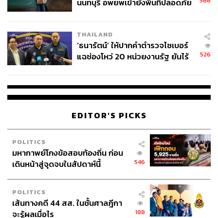
566
นนทบุรี อพยพเข้ายังพื้นที่ปลอดภัย
ชั่วคราว หลังเหตุใช้อาวุธปืนภายใน
โรงเรียนคลี่คลาย
THAILAND
‘ธนารัตน์’ ให้ปากคำตำรวจไซเบอร์
526
แฉช่องโหว่ 20 หน่วยงานรัฐ ยันไร้
นัยทางการเมือง
EDITOR'S PICKS
POLITICS
มหากาพย์โกงข้อสอบท้องถิ่น ก่อน
546
เดินหน้าสู่จุดจบในสัปดาห์นี้
POLITICS
เส้นทางคดี 44 สส. ในชั้นศาลฎีกา
188
จะรู้ผลเมื่อไร