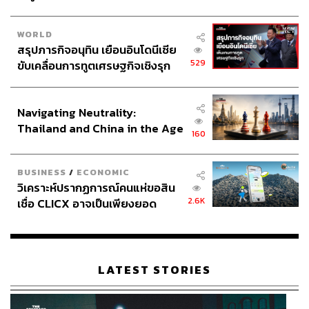
WORLD
สรุปภารกิจอนุทิน เยือนอินโดนีเซีย
529
ขับเคลื่อนการทูตเศรษฐกิจเชิงรุก
ประกาศหุ้นส่วนยุทธศาสตร์ไทย –
อินโดนีเซีย
Navigating Neutrality:
Thailand and China in the Age
160
of a New Global Order
BUSINESS
/
ECONOMIC
วิเคราะห์ปรากฏการณ์คนแห่ขอสิน
2.6K
เชื่อ CLICX อาจเป็นเพียงยอด
ภูเขาน้ำแข็ง ของปัญหาหนี้ครัว
เรือนไทยที่ถูกซุกไว้
LATEST STORIES