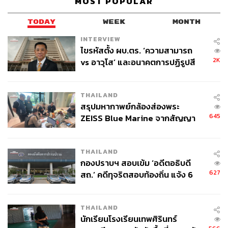
MOST POPULAR
TODAY
WEEK
MONTH
INTERVIEW
ไขรหัสตั้ง ผบ.ตร. ‘ความสามารถ
2K
vs อาวุโส’ และอนาคตการปฏิรูปสี
กากี กับ พล.ต.อ. เอก อังสนานนท์
THAILAND
สรุปมหากาพย์กล้องส่องพระ
645
ZEISS Blue Marine จากสัญญา
ผลิต 8.3 ล้าน สู่ข้อพิพาท ‘มา
เวลล์ฯ’ ฟ้อง ‘โทน บางแค’ ผิดนัด
THAILAND
จ่ายหนี้-แอบระบุแบรนด์
กองปราบฯ สอบเข้ม ‘อดีตอธิบดี
627
สถ.’ คดีทุจริตสอบท้องถิ่น แจ้ง 6
ข้อหาหนัก จ่อชง ป.ป.ช. 12 ส.ค. นี้
THAILAND
นักเรียนโรงเรียนเทพศิรินทร์