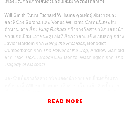
เพลงประกอบภาพยนตร์ยอดเยี่ยมมาครองได้สำเร็จ
Will Smith ในบท Richard Williams คุณพ่อผู้เข้มงวดของ
สองพี่น้อง Serena และ Venus Williams นักเทนนิสระดับ
ตำนาน จากเรื่อง
King Richard
คว้ารางวัลสาขานักแสดงนำ
ชายยอดเยี่ยม เอาชนะคู่แข่งที่เรียกว่าสายแข็งแบบสุดๆ อย่าง
Javier Bardem จาก
Being the Ricardos
, Benedict
Cumberbatch จาก
The Power of the Dog
, Andrew Garfield
จาก
Tick, Tick… Boom!
และ Denzel Washington จาก
The
Tragedy of Macbeth
และนับเป็นรางวัลสาขานักแสดงนำชายยอดเยี่ยมครั้งแรก
หลังจากที่ Will Smith เคยเข้าชิงสาขานี้มาแล้ว 2 ครั้ง จาก
เรื่อง
Ali
ในปี 2002 และ
The Pursuit of Happyness
ในปี
2007
READ MORE
รางวัลนักแสดงนำหญิงยอดเยี่ยมเป็นของ Jessica Chastain
จากบท Tammy Faye Bakker เรื่อง
The Eyes of Tammy Faye
ซึ่งคล้ายกับ Will Smith ที่คราวนี้เป็นการเข้าชิงตุ๊กตาทองคำ