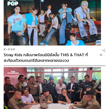
K-POP
Stray Kids กลับมาพร้อมมินิอัลบั้ม THIS & THAT ที่
...
สะท้อนตัวตนดนตรีอันหลากหลายของวง