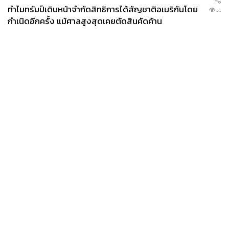
ทำไมทรัมป์เดินหน้าจำกัดสิทธิการได้สัญชาติอเมริกันโดย
...
กำเนิดอีกครั้ง แม้ศาลสูงสุดเคยตัดสินคัดค้าน
News
Wealth
Pop
Podcast
Video
Now
Opinion
Careers
Events
Privacy
About
Contact
Policy
FOR
ADVERTISING
MEMBERSHIP