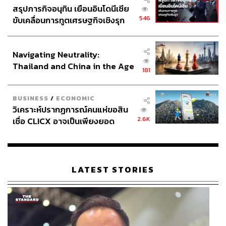
สรุปภารกิจอนุทิน เยือนอินโดนีเซีย
546
ขับเคลื่อนการทูตเศรษฐกิจเชิงรุก
ประกาศหุ้นส่วนยุทธศาสตร์ไทย –
อินโดนีเซีย
Navigating Neutrality:
Thailand and China in the Age
181
of a New Global Order
BUSINESS
/
ECONOMIC
วิเคราะห์ปรากฏการณ์คนแห่ขอสิน
2.6K
เชื่อ CLICX อาจเป็นเพียงยอด
ภูเขาน้ำแข็ง ของปัญหาหนี้ครัว
เรือนไทยที่ถูกซุกไว้
LATEST STORIES