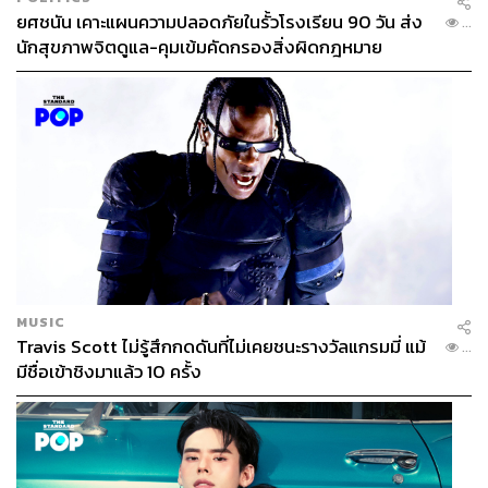
ยศชนัน เคาะแผนความปลอดภัยในรั้วโรงเรียน 90 วัน ส่ง
...
นักสุขภาพจิตดูแล-คุมเข้มคัดกรองสิ่งผิดกฎหมาย
MUSIC
Travis Scott ไม่รู้สึกกดดันที่ไม่เคยชนะรางวัลแกรมมี่ แม้
...
มีชื่อเข้าชิงมาแล้ว 10 ครั้ง