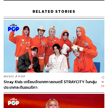
RELATED STORIES
72
ABOUT THE AUTHOR
พิมพ์ คำภีร์
นักเขียนกองบรรณาธิการคัลเจอร์ สำนักข่าว
THE STANDARD
MUSIC
/
POP
Stray Kids เตรียมจัดเทศกาลดนตรี STRAYCITY ในกลุ่ม
77
ประเทศละตินอเมริกา