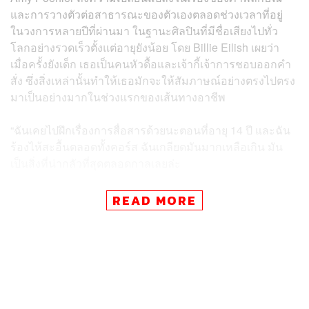
และการวางตัวต่อสาธารณะของตัวเองตลอดช่วงเวลาที่อยู่
ในวงการหลายปีที่ผ่านมา ในฐานะศิลปินที่มีชื่อเสียงไปทั่ว
โลกอย่างรวดเร็วตั้งแต่อายุยังน้อย โดย Billie Eilish เผยว่า
เมื่อครั้งยังเด็ก เธอเป็นคนหัวดื้อและเจ้ากี้เจ้าการชอบออกคำ
สั่ง ซึ่งสิ่งเหล่านั้นทำให้เธอมักจะให้สัมภาษณ์อย่างตรงไปตรง
มาเป็นอย่างมากในช่วงแรกของเส้นทางอาชีพ
“ฉันเคยไปฝึกเรื่องการสื่อสารด้วยนะตอนที่อายุ 14 ปี และฉัน
ร้องไห้สะอื้นตลอดทั้งคอร์ส ฉันเกลียดมันมากเหลือเกิน มัน
เป็นสิ่งที่น่ากลัวที่สุดตลอดกาลเลยล่ะ
“ฉันไปแค่เซสชันเดียว และแค่เวลาไม่ถึง 1 ชั่วโมงฉันก็
READ MORE
ร้องไห้หนักมาก แล้วก็ออกจากที่นั่น ฉันไม่เคยทำตามกฎใดๆ
เหล่านั้นเลยด้วย”
เมื่อเธอเติบโตขึ้นและกลายเป็นศิลปินระดับโลก Billie Eilish
ก็ค่อยๆ เรียนรู้เรื่องการให้สัมภาษณ์อย่างเหมาะสมโดยมี
ผู้คนคอยแนะนำอย่างใกล้ชิด จากตอนแรกที่เธอจะตอบใน