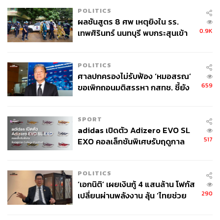
POLITICS
ผลชันสูตร 8 ศพ เหตุยิงใน รร.
0.9K
เทพศิรินทร์ นนทบุรี พบกระสุนเข้า
จุดสำคัญ ‘ศีรษะ-หน้าอก’ ครูถูกยิง
4 นัด จากระยะไกล
POLITICS
ศาลปกครองไม่รับฟ้อง ‘หมอสรณ’
659
ขอเพิกถอนมติสรรหา กสทช. ชี้ยัง
ไม่ใช่ผู้เดือดร้อนเสียหาย
SPORT
adidas เปิดตัว Adizero EVO SL
517
EXO คอลเล็กชันพิเศษรับฤดูกาล
College Football
POLITICS
‘เอกนิติ’ เผยเงินกู้ 4 แสนล้าน โฟกัส
290
เปลี่ยนผ่านพลังงาน ลุ้น ‘ไทยช่วย
ไทยพลัส’ เฟส 2 รอประเมินความ
เหมาะสม