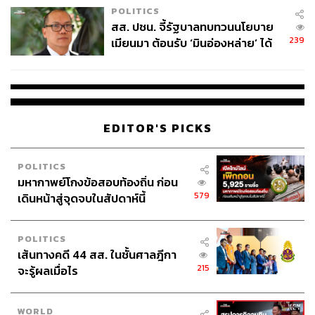
POLITICS
สส. ปชน. จี้รัฐบาลทบทวนนโยบาย
239
เมียนมา ต้อนรับ ‘มินอ่องหล่าย’ ได้
แค่สัญญาว่างเปล่า
EDITOR'S PICKS
POLITICS
มหากาพย์โกงข้อสอบท้องถิ่น ก่อน
579
เดินหน้าสู่จุดจบในสัปดาห์นี้
POLITICS
เส้นทางคดี 44 สส. ในชั้นศาลฎีกา
215
จะรู้ผลเมื่อไร
WORLD