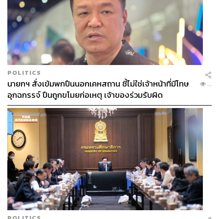
POLITICS
นายกฯ สั่งเข้มพกปืนนอกเคหสถาน ชี้ไม่ใช่เจ้าหน้าที่มีโทษ
...
อุกฉกรรจ์ ปืนถูกขโมยก่อเหตุ เจ้าของร่วมรับผิด
POLITICS