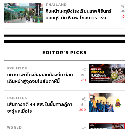
THAILAND
คืบหน้าเหตุยิงโรงเรียนเทพศิรินทร์
0
นนทบุรี ดับ 6 ศพ โฆษก ตร. เร่ง
สอบปมขโมยปืนปู่ก่อเหตุ
EDITOR'S PICKS
POLITICS
มหากาพย์โกงข้อสอบท้องถิ่น ก่อน
573
เดินหน้าสู่จุดจบในสัปดาห์นี้
POLITICS
เส้นทางคดี 44 สส. ในชั้นศาลฎีกา
209
จะรู้ผลเมื่อไร
WORLD