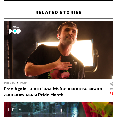
รายการคำศัพท์ คำย่อ และตัวย่อที่เป็นประโยชน์ พร้อมข้อ
เสนอแนะในการเป็นสมาชิกที่ดียิ่งขึ้น
RELATED STORIES
เมื่อเดือนที่แล้ว OREO ยังได้ปล่อยภาพยนตร์สั้นเรื่อง
The
Note
เกี่ยวกับชายชาวจีน-อเมริกันที่เตรียมจะ Come Out กับ
คุณยายและสมาชิกคนอื่นๆ ในครอบครัวของเขา โดย
Portale ยังอธิบายต่ออีกว่า เธอเชื่อว่าการสนับสนุนอย่างต่อ
เนื่องและการได้รับการยอมรับจากสาธารณชนเป็นส่วน
สำคัญในการเป็นแนวร่วม
“เราหวังว่าพ่อแม่ ครอบครัว หรือเพื่อนที่เป็น LGBTQ+ ไม่ว่า
พวกเขาจะอยู่ที่ไหนก็ตาม ผู้ที่รับชม
The Note
จะได้รับแรง
บันดาลใจในการสนับสนุนชุมชน LGBTQ+ ต่อๆ ไป” เธอทิ้ง
MUSIC
/
POP
ท้าย
Fred Again.. สอนเวิร์กชอปฟรีให้กับนักดนตรีข้ามเพศที่
72
ลอนดอนเพื่อฉลอง Pride Month
อ้างอิง:
https://www.foodandwine.com/news/oreo-pride-cooki
e-packs-pflag