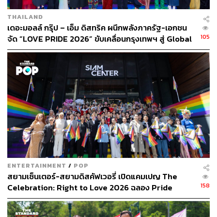
THAILAND
เดอะมอลล์ กรุ๊ป – เอ็ม ดิสทริค ผนึกพลังภาครัฐ-เอกชน
105
จัด “LOVE PRIDE 2026” ขับเคลื่อนกรุงเทพฯ สู่ Global
Pride Destination หนุน Pride Economy ดันรายได้
ท่องเที่ยวและเศรษฐกิจสร้างสรรค์ พร้อมจัดเต็มกิจกรรม
ร่วมฉลอง Pride Month ตลอดเดือน [ADVERTORIAL]
ENTERTAINMENT
/
POP
สยามเซ็นเตอร์-สยามดิสคัฟเวอรี่ เปิดแคมเปญ The
158
Celebration: Right to Love 2026 ฉลอง Pride
Month ใจกลางสยาม [PR News]