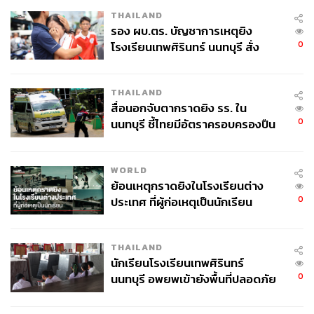
THAILAND
รอง ผบ.ตร. บัญชาการเหตุยิง
0
โรงเรียนเทพศิรินทร์ นนทบุรี สั่ง
ค้นหา 2 รอบยืนยันไร้คนติดค้าง พบ
ศพปู่-ย่าที่บ้านพักผู้ก่อเหตุ
THAILAND
สื่อนอกจับตากราดยิง รร. ใน
0
นนทบุรี ชี้ไทยมีอัตราครอบครองปืน
สูงในระดับต้นของภูมิภาค
WORLD
ย้อนเหตุกราดยิงในโรงเรียนต่าง
0
ประเทศ ที่ผู้ก่อเหตุเป็นนักเรียน
THAILAND
นักเรียนโรงเรียนเทพศิรินทร์
0
นนทบุรี อพยพเข้ายังพื้นที่ปลอดภัย
ชั่วคราว หลังเหตุใช้อาวุธปืนภายใน
โรงเรียนคลี่คลาย