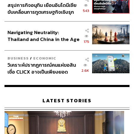
สรุปภารกิจอนุทิน เยือนอินโดนีเซีย
543
ขับเคลื่อนการทูตเศรษฐกิจเชิงรุก
ประกาศหุ้นส่วนยุทธศาสตร์ไทย –
อินโดนีเซีย
Navigating Neutrality:
Thailand and China in the Age
175
of a New Global Order
BUSINESS
/
ECONOMIC
วิเคราะห์ปรากฏการณ์คนแห่ขอสิน
2.6K
เชื่อ CLICX อาจเป็นเพียงยอด
ภูเขาน้ำแข็ง ของปัญหาหนี้ครัว
เรือนไทยที่ถูกซุกไว้
LATEST STORIES