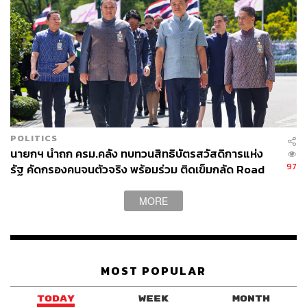
POLITICS
นายกฯ นำถก ครม.คลัง ทบทวนสิทธิบัตรสวัสดิการแห่ง
97
รัฐ คัดกรองคนจนตัวจริง พร้อมร่วม ติดเข็มกลัด Road
to Bangkok WorldPride 2030
MORE
MOST POPULAR
TODAY
WEEK
MONTH