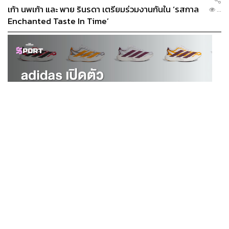
เก้า นพเก้า และ พาย รินรดา เตรียมร่วมงานกันใน ‘รสกาล
...
Enchanted Taste In Time’
SPORT
adidas เปิดตัว Adizero EVO SL EXO คอลเล็กชันพิเศษ
...
รับฤดูกาล College Football