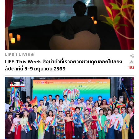
TAGS:
Pride Month
Oreo
LIFE | LIVING
LIFE This Week สิ่งน่าทำที่เราอยากชวนคุณออกไปลอง
248
182
สัปดาห์นี้ 3-9 มิถุนายน 2569
ABOUT THE AUTHOR
รวิสรา แจ่มถาวร
นักศึกษาฝึกงาน The Standard Pop