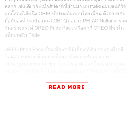
หลาย เช่นเดียวกับเมื่อสัปดาห์ที่ผ่านมา แบรนด์ขนมแซนด์วิช
คุกกี้สอดไส้ครีม OREO ก็ประเดิมก่อนใครเพื่อน ด้วยการจับ
มือกับองค์กรสนับสนุน LGBTQ+ อย่าง PFLAG National ร่วม
กันสร้างสรรค์ OREO Pride Pack หรือคุกกี้ OREO ที่มาใน
แพ็กเกจธีม Pride
OREO Pride Pack เป็นแพ็กเกจลิมิเต็ดเอดิชัน ตกแต่งด้วยสี
โทนสว่างพร้อมข้อความที่แสดงถึงความรักและการ
สนับสนุนบนแพ็กเกจ เช่น ‘เป็นตัวของตัวเอง โลกต้องการคน
อย่างคุณ’ อีกทั้งแพ็กเกจยังถูกออกแบบมาให้มีช่องว่างเพื่อให้
คุณใส่ข้อความของตัวเองก่อนที่จะมอบให้คนพิเศษได้อีกด้วย
นอกจากแพ็กเกจที่มาในธีม Pride แล้ว ตัวขนมเองก็มีการปั๊ม
READ MORE
คำว่า Proud เอาไว้ด้วยเช่นกัน
“เราภูมิใจที่ได้เฉลิมฉลองกับกลุ่ม LGBTQ+ และส่งเสริม
สังคมนี้ในทุกๆ วัน อีกทั้งเราตื่นเต้นที่จะแนะนำ Pride Pack
อย่างเป็นทางการชุดแรกของ OREO ที่ได้ร่วมงานกับเพื่อน
ของเราที่ PFLAG National” Olympia Portale ผู้อำนวยการ