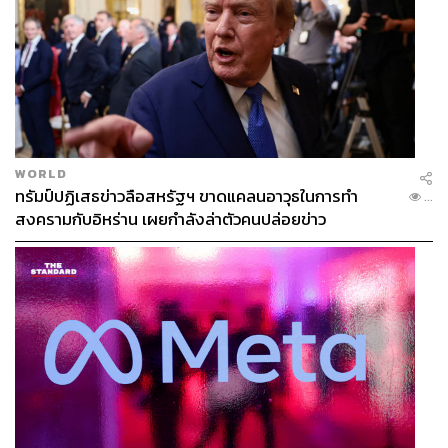
WORLD
ทรัมป์ปฏิเสธข่าวลือสหรัฐฯ ขาดแคลนอาวุธในการทำ
...
สงครามกับอิหร่าน เผยกำลังล่าตัวคนปล่อยข่าว