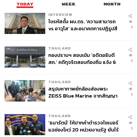
TODAY
WEEK
MONTH
INTERVIEW
ไขรหัสตั้ง ผบ.ตร. ‘ความสามารถ
107
1
vs อาวุโส’ และอนาคตการปฏิรูปสี
กากี กับ พล.ต.อ. เอก อังสนานนท์
ABOUT THE AUTHOR
THAILAND
กองปราบฯ สอบเข้ม ‘อดีตอธิบดี
เกตุวดี marumura
1
สถ.’ คดีทุจริตสอบท้องถิ่น แจ้ง 6
เจ้าของเพจชื่อดัง Japan Gossip by เกตุวดี
Marumura นำเสนอเรื่องราวสร้างแรงบันดาล
ข้อหาหนัก จ่อชง ป.ป.ช. 12 ส.ค. นี้
ใจเจ๋งๆ จากญี่ปุ่น กับคอลัมน์ในชื่อ ‘Waku
Waku’ ว่าด้วยการเรียนรู้แนวคิดดีๆ จากญี่ปุ่น
THAILAND
สรุปมหากาพย์กล้องส่องพระ
1
ZEISS Blue Marine จากสัญญา
ผลิต 8.3 ล้าน สู่ข้อพิพาท ‘มา
เวลล์ฯ’ ฟ้อง ‘โทน บางแค’ ผิดนัด
THAILAND
จ่ายหนี้-แอบระบุแบรนด์
‘ธนารัตน์’ ให้ปากคำตำรวจไซเบอร์
1
แฉช่องโหว่ 20 หน่วยงานรัฐ ยันไร้
นัยทางการเมือง