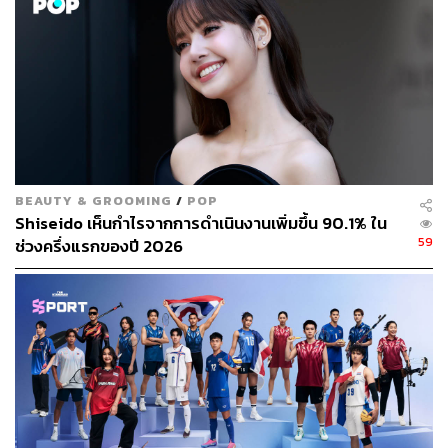
หลังจากอ่านประวัติซูชิเรือรบอุนิจนหิวได้ที่แล้ว น้อง
พนักงานสาวในชุดกิโมโนหน้าตาจิ้มลิ้มอีกคนหนึ่งก็มาเชิญ
ดิฉันลงไปที่ชั้นสอง ที่นั่งเป็นเคาน์เตอร์คล้ายบาร์ มีประมาณ
10 ที่นั่ง เชฟปั้นซูชิจะยืนทำอยู่อีกฝั่ง เราสามารถเห็นทุกขั้น
ตอนการเตรียมและปั้นซูชิของพี่เชฟได้ตลอด
ดิฉันสั่งเซตแล้วแต่เชฟ (โอมากาเสะ) พี่เชฟก็ปั้นทีละคำๆ
ให้ลูกค้า ดูไปกินไปก็เพลินดี พี่แกแล่ปลาที เช็ดเขียงเช็ดมีดที
พอดิฉันหยิบซูชิบนจานมากิน เชฟก็เอาผ้ามาเช็ดจานดิฉัน
BEAUTY & GROOMING
/
POP
เช็ดกันบ่อยมาก รักษาความสะอาดดีเหลือเกิน
Shiseido เห็นกำไรจากการดำเนินงานเพิ่มขึ้น 90.1% ใน
ด้วยระดับร้านซูชิย่านกินซ่าแล้ว รสชาติและระดับการ
59
ช่วงครึ่งแรกของปี 2026
บริการประทับใจดิฉันมากๆ แต่สิ่งที่ทำให้ดิฉันประทับใจถึง
ที่สุดจนกลับไปที่ร้านนี้อีกก็คือ ตอนที่คุณลุงร่างเล็กคนหนึ่ง
เข้ามาปรากฏกายในห้องของเรา
คุณลุงตัวเล็ก ผอม แต่สีหน้าสดใส เดินเข้ามาที่ห้องของเรา
พร้อมแนะนำตัวว่า ชื่อคุณอิมาดะ เป็นเจ้าของร้านที่นี่ ลูกค้า
ญี่ปุ่นที่นั่งเงียบๆ เรียบร้อยก็ฮือฮากัน ใครจะไปนึกว่าเจ้าของ
ร้านซูชิเก่าแก่สุดหรูจะเดินมาทักทายเองขนาดนี้
คุณลุงเดินตรงมาที่ดิฉันและถามว่า ดิฉันมาจากประเทศ