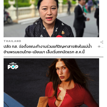
THAILAND
ปลัด ทส. จ่อตั้งคณะทำงานร่วมแก้ปัญหาสารพิษในแม่น้ำ
...
ข้ามพรมแดนไทย-เมียนมา เล็งเริ่มถกนัดแรก ส.ค.นี้