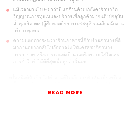
แม้เวลาผ่านไป 60 กว่าปี แต่ร้านคิวเบก็ยังคงรักษาจิต
วิญญาณการทุ่มเทและบริการเพื่อลูกค้ามาจนถึงปัจจุบัน
ทั้งคุณอิมาดะ (ผู้สืบทอดกิจการ) เชฟซูชิ รวมถึงพนักงาน
บริการทุกคน
ความแตกต่างระหว่างร้านอาหารที่ดีกับร้านอาหารที่ดี
มากจนอยากกลับไปอีกอาจไม่ใช่แค่รสชาติอาหาร
บรรยากาศ หรือการตกแต่งร้าน แต่คือความใส่ใจและ
การตั้งใจทำให้ดีที่สุดเพื่อลูกค้านั่นเอง
ครั้งหนึ่งดิฉันต้องไปทำงานที่โตเกียวกะทันหัน เมื่อเครื่อง
แตะพื้นสนามบินฮาเนดะก็เกิดอารมณ์ลงแดงซูชิ… ดิฉันลอง
เสี่ยงหาเบอร์ร้านจิโร่ซูชิ แต่ร้านปิดรับคิวจองไปตั้งแต่เดือน
READ MORE
ก่อน โทรหาร้านลูกชายของลุงจิโร่ทั้งสองสาขาก็ไม่ว่าง…
จึงตัดสินใจเมสเสจไปถามเพื่อนชาวญี่ปุ่นผู้เป็นบอร์ดของ
บริษัทญี่ปุ่นชื่อดัง ขู่คาดคั้นให้เขาแนะนำร้านซูชิดีๆ ให้หน่อย
คุณเพื่อนแนะนำร้าน คิวเบ (久兵衛) ตั้งอยู่ที่กินซ่า ย่านหรู
ของญี่ปุ่น เป็นร้านเก่าแก่และมีร้อยกว่าที่นั่ง เขามั่นใจว่าน่า