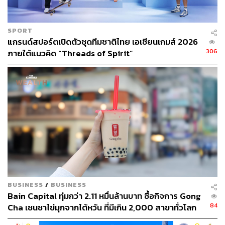
ไหน พอตอบว่าประเทศไทย แกก็ยิ้มกว้างพร้อมพูดว่า “สวัสดี
ครับ” หลังจากนั้น คุณลุงก็ยื่นกระดาษหนังสือพิมพ์หนึ่งแผ่น
ให้ดิฉัน เป็นบทความภาษาอังกฤษจากหนังสือพิมพ์
The New
SPORT
York Times
ให้ คุณลุงบอกว่า ลองอ่านเรื่องราวของร้านเรา
แกรนด์สปอร์ตเปิดตัวชุดทีมชาติไทย เอเชียนเกมส์ 2026
จากที่นี่ได้ ดิฉันประหลาดใจที่แกรู้ว่าดิฉันซึ่งเป็นคนต่างชาติ
306
ภายใต้แนวคิด “Threads of Spirit”
นั่งที่นั่งตรงไหน พร้อมเตรียมบทความภาษาอังกฤษมาให้
เรียบร้อย แถมกล่าวคำสวัสดีเป็นภาษาไทยได้อีก
เมื่อดิฉันจะขอคุณลุงถ่ายรูป แกบอกยินดีเป็นอย่างยิ่ง แต่
เมื่อแกเห็นดิฉันเปิดโหมดเซลฟี คุณลุงอิมาดะยื่นมือมาขอรับ
โทรศัพท์มือถือไป เดินอ้อมไปด้านหลังเคาน์เตอร์ และเรียก
ลูกมือเชฟมาให้ช่วยถ่ายรูปให้ เมื่อถ่ายรูปเสร็จ คุณลุงก็เดิน
ไปทักทายลูกค้าญี่ปุ่นท่านอื่นๆ ในห้องเราด้วยเสียงสดใส และ
ก่อนที่จะออกจากห้อง แกโค้งกล่าวขอบคุณลูกค้าทุกคนอย่าง
นอบน้อม และเดินออกไปทักลูกค้าห้องอื่นๆ ต่อไป
ดิฉันไม่รู้ว่าแกจะสามารถทักลูกค้าทุกห้องจำนวนเกือบร้อย
คนได้หมดในคืนนั้นหรือเปล่า แต่อย่างน้อยดิฉันก็รู้สึกว่าตัว
BUSINESS
/
BUSINESS
เองโชคดีที่คุณลุงเข้ามาในห้องเราพอดี ความน่ารักและใส่ใจ
Bain Capital ทุ่มกว่า 2.11 หมื่นล้านบาท ซื้อกิจการ Gong
ของคุณลุงอิมาดะ ทำให้ดิฉันหวนนึกถึงเรื่องราว
84
Cha เชนชาไข่มุกจากไต้หวัน ที่มีเกิน 2,000 สาขาทั่วโลก
ประวัติศาสตร์ของเชฟที่มุ่งมั่นหาวิธีปั้นซูชิหน้าอุนิให้ลูกค้า