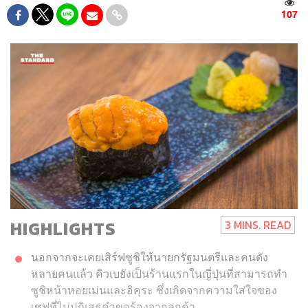
107
HIGHLIGHTS
3 MINS. READ
นอกจากจะเคยเสิร์ฟซูชิให้นายกรัฐมนตรีและคนดัง
หลายคนแล้ว คิวเบยังเป็นร้านแรกในญี่ปุ่นที่สามารถทำ
ซูชิหน้าหอยเม่นและอิคุระ ซึ่งเกิดจากความใส่ใจของ
เชฟที่ไม่ปฏิเสธคำขอร้องจากลูกค้า