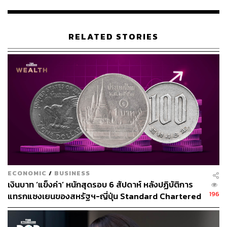
1941 แขกประจำร้านคิวเบเพิ่งกลับมาจากฮอกไกโด เขานำ
กล่องอุนิ (ไข่หอยเม่น) อย่างดีกลับมาด้วย เขาบอกเชฟว่า
อยาก
กิน
ซูชิหน้าใหม่ๆ แบบหน้าอุนิดูบ้าง เพราะ
กิน
แต่หน้า
RELATED STORIES
ปลาเดิมๆ
ในตอนแรกเชฟก็ลังเล เพราะไม่เคยมีร้านไหนนำอุนิมาทำ
ซูชิ เนื่องจากไข่หอยเม่นลื่น ไม่สามารถวางบนข้าวได้ เชฟ
กลับไปคิดอยู่สักพักใหญ่ จนปิ๊งไอเดียนำสาหร่ายที่มีมาห่อ
ซึ่ง
ทำให้ลูกค้าชอบอกชอบใจมาก
การนำสาหร่ายมาห่อซูชิเช่นนี้ ยังทำให้ทางร้านคิวเบสา
มารถนำเสนอเมนูได้อีกหลากหลายเมนู เช่น ซูชิหน้าอิคุระ
(ไข่ปลาแซลมอน) หน้ามิโซะปู เรียกได้ว่าอะไรก็ตามที่เป็น
อาหารทะเลที่เหลวๆ หน่อย ก็ใช้วิธีนี้ปั้นซูชิได้เลย
ปัจจุบันคนญี่ปุ่นเรียกซูชิชนิดห่อสาหร่ายนี้ว่า กุนคัง ที่แปล
ว่า เรือรบ เพราะทรงของซูชิเหมือนเรือรบประจัญบานนั่นเอง
แต่ทั้งนี้ทั้งนั้นต้องขอบคุณพี่เชฟคิวเบที่ไม่ได้ปฏิเสธคำขอของ
ECONOMIC
/
BUSINESS
ลูกค้า แต่กลับตั้งอกตั้งใจพยายามหาวิธีทำซูชิอุนิมาตอบ
เงินบาท ‘แข็งค่า’ หนักสุดรอบ 6 สัปดาห์ หลังปฏิบัติการ
196
สนองความต้องการของลูกค้าได้ในที่สุด
แทรกแซงเยนของสหรัฐฯ-ญี่ปุ่น Standard Chartered
เปิดเป้าสิ้นปีนี้จ่อแข็งต่อแตะ 32.50 บาทต่อดอลลาร์