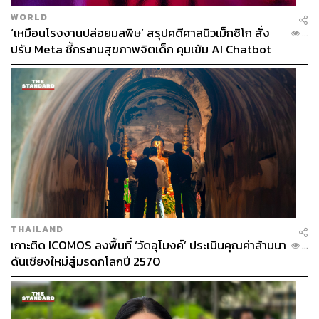
WORLD
‘เหมือนโรงงานปล่อยมลพิษ’ สรุปคดีศาลนิวเม็กซิโก สั่ง
...
ปรับ Meta ชี้กระทบสุขภาพจิตเด็ก คุมเข้ม AI Chatbot
THAILAND
เกาะติด ICOMOS ลงพื้นที่ ‘วัดอุโมงค์’ ประเมินคุณค่าล้านนา
...
ดันเชียงใหม่สู่มรดกโลกปี 2570