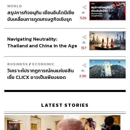
WORLD
สรุปภารกิจอนุทิน เยือนอินโดนีเซีย
526
ขับเคลื่อนการทูตเศรษฐกิจเชิงรุก
ประกาศหุ้นส่วนยุทธศาสตร์ไทย –
อินโดนีเซีย
Navigating Neutrality:
Thailand and China in the Age
157
of a New Global Order
BUSINESS
/
ECONOMIC
วิเคราะห์ปรากฏการณ์คนแห่ขอสิน
2.5K
เชื่อ CLICX อาจเป็นเพียงยอด
ภูเขาน้ำแข็ง ของปัญหาหนี้ครัว
เรือนไทยที่ถูกซุกไว้
LATEST STORIES