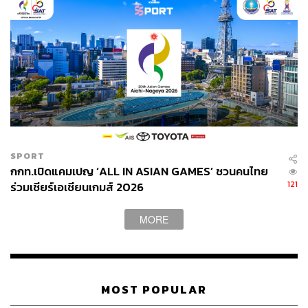
กิน
ให้ได้
แม้เวลาผ่านไป 60 กว่าปี แต่ร้านคิวเบก็ยังคงรักษาจิต
วิญญาณการทุ่มเทและบริการเพื่อลูกค้ามาจนถึงปัจจุบัน ทั้ง
คุณอิมาดะ (ผู้สืบทอดกิจการ) เชฟซูชิในค่ำคืนนั้น ตลอดจน
พนักงานบริการทุกคน
ความแตกต่างระหว่างร้านอาหารที่ดีกับร้านอาหารที่ดี
มากจนอยากกลับไปอีก อยู่ตรงไหน?
ไม่ใช่รสชาติอาหาร บรรยากาศ หรือการตกแต่งร้าน แต่
คือความใส่ใจและการตั้งใจทำให้ดีที่สุดเพื่อลูกค้านั่นเอง
ครั้งหน้าถ้ามีโอกาสได้ไปโตเกียว (และเก็บเงินพอ) จะแวะ
SPORT
กกท.เปิดแคมเปญ ‘ALL IN ASIAN GAMES’ ชวนคนไทย
ไป
กิน
อีกแน่นอนค่ะ คุณลุงอิมาดะและคิวเบที่รัก
121
ร่วมเชียร์เอเชียนเกมส์ 2026
Photo: Mouthwatering, Shutterstock/Profile
MORE
TAGS:
ร้านคิวเบ
ซูชิ
อาหารญี่ปุ่น
Japan
MOST POPULAR