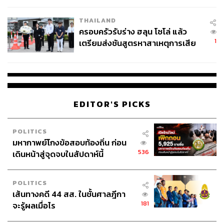
THAILAND
ครอบครัวรับร่าง ฮลุน โซโล่ แล้ว
1
เตรียมส่งชันสูตรหาสาเหตุการเสีย
ชีวิต
EDITOR'S PICKS
POLITICS
มหากาพย์โกงข้อสอบท้องถิ่น ก่อน
536
เดินหน้าสู่จุดจบในสัปดาห์นี้
POLITICS
เส้นทางคดี 44 สส. ในชั้นศาลฎีกา
181
จะรู้ผลเมื่อไร