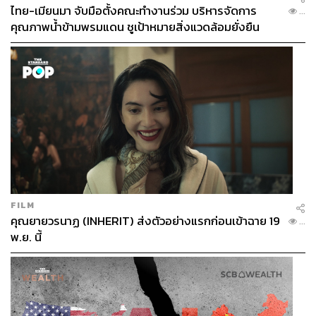
ไทย-เมียนมา จับมือตั้งคณะทำงานร่วม บริหารจัดการ
...
คุณภาพน้ำข้ามพรมแดน ชูเป้าหมายสิ่งแวดล้อมยั่งยืน
FILM
คุณยายวรนาฏ (INHERIT) ส่งตัวอย่างแรกก่อนเข้าฉาย 19
...
พ.ย. นี้