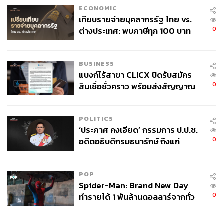
ECONOMIC
เทียบรายจ่ายบุคลากรรัฐ ไทย vs.
0
ต่างประเทศ: พบภาษีทุก 100 บาท
ของคนไทยใช้ไปกับข้าราชการเฉียด
40 บาท
BUSINESS
แบงก์ไร้สาขา CLICX ปิดรับสมัคร
0
สินเชื่อชั่วคราว พร้อมส่งสัญญาณ
เตือนกลุ่มกู้เงินผิดวัตถุประสงค์-ให้
ข้อมูลเท็จ เตรียมดำเนินคดีเด็ดขาด
POLITICS
‘ประภาศ คงเอียด’ กรรมการ ป.ป.ช.
0
อดีตอธิบดีกรมธนารักษ์ ถึงแก่
อนิจกรรม
POP
Spider-Man: Brand New Day
0
ทำรายได้ 1 พันล้านดอลลาร์จากทั่ว
โลกภายใน 6 วัน