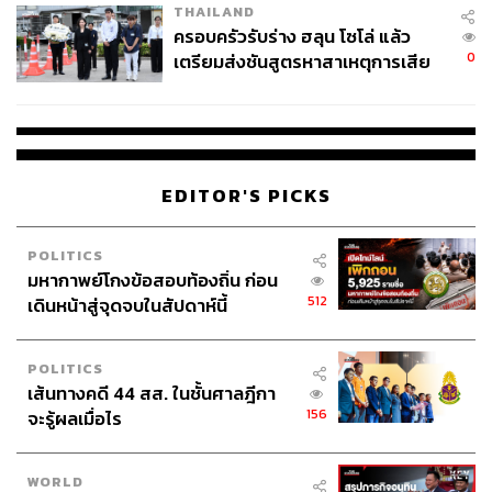
THAILAND
ครอบครัวรับร่าง ฮลุน โซโล่ แล้ว
0
เตรียมส่งชันสูตรหาสาเหตุการเสีย
ชีวิต
EDITOR'S PICKS
POLITICS
มหากาพย์โกงข้อสอบท้องถิ่น ก่อน
512
เดินหน้าสู่จุดจบในสัปดาห์นี้
POLITICS
เส้นทางคดี 44 สส. ในชั้นศาลฎีกา
156
จะรู้ผลเมื่อไร
WORLD