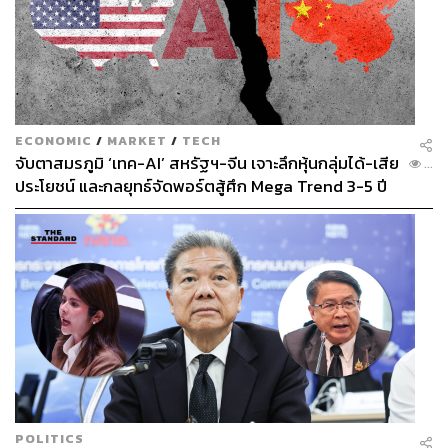
TAGS:
การวิ่ง
กีฬาวิ่งมาราธอน
ลู่วิ่ง
United Kingdom
Arc Project
การวิ่งมาราธอน
Nike
Japan
ECONOMIC
/
MARKET
/
TECH
จับตาสมรภูมิ ‘เทค-AI’ สหรัฐฯ-จีน เจาะลึกหุ้นกลุ่มได้-เสีย
...
ประโยชน์ และกลยุทธ์จัดพอร์ตสู้ศึก Mega Trend 3-5 ปี
ข้างหน้า
95
ABOUT THE AUTHOR
สมศักดิ์ จันทวิชชประภา
โปรดิวเซอร์ คอลัมนิสต์ และบรรณาธิการ ผู้
หลงใหลในความตื่นเต้นของกีฬาและความ
สงบของการอ่านหนังสือเงียบๆ
POLITICS