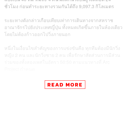
ชั่วโมง ก่อนทำระยะทางรวมกันได้ถึง 9,097.3 กิโลเมตร
ระยะทางดังกล่าวเกือบเทียบเท่าการเดินทางจากสหราช
อาณาจักรไปยังประเทศญี่ปุ่น ทั้งหมดเกิดขึ้นภายในห้องเดียว
โดยไม่ต้องก้าวออกไปวิ่งภายนอก
หนึ่งในเงื่อนไขสำคัญของการแข่งขันคือ ทุกทีมต้องมีนักวิ่ง
หญิง 2 คน และนักวิ่งชาย 2 คน เพื่อรักษาสัดส่วนการมีส่วน
ร่วมของทั้งสองเพศในอัตรา 50:50 ตามแนวทางที่ Arc
Project กำหนด
สำหรับทีมที่คว้าแชมป์คือ Salty Boys AC ซึ่งทำระยะทาง
READ MORE
รวมได้ 286.08 กิโลเมตร ตลอดการแข่งขัน 24 ชั่วโมง
ภาพ:
Arcproject / instagram