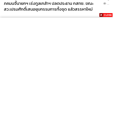
ภคมนจี้นายกฯ เร่งทูลเกล้าฯ ปลดประธาน กสทช. ขณะ
...
สว.เปรมศักดิ์เสนอยุบกรรมการทั้งชุด แล้วสรรหาใหม่
News
Wealth
Pop
Podcast
Video
Now
Opinion
Careers
Events
Privacy
About
Contact
Policy
FOR
ADVERTISING
MEMBERSHIP