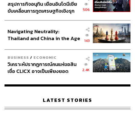
สรุปภารกิจอนุทิน เยือนอินโดนีเซีย
506
ขับเคลื่อนการทูตเศรษฐกิจเชิงรุก
ประกาศหุ้นส่วนยุทธศาสตร์ไทย –
อินโดนีเซีย
Navigating Neutrality:
Thailand and China in the Age
143
of a New Global Order
BUSINESS
/
ECONOMIC
วิเคราะห์ปรากฏการณ์คนแห่ขอสิน
2.4K
เชื่อ CLICX อาจเป็นเพียงยอด
ภูเขาน้ำแข็ง ของปัญหาหนี้ครัว
เรือนไทยที่ถูกซุกไว้
LATEST STORIES