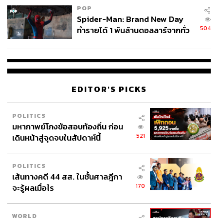
1. นายกฯ ควรเป็นผู้นำในการเสนอนโยบายและยุทธศาสตร์
POP
ใหม่ ไม่ใช่เป็นการเสนอแบบเข็มมุ่งที่ฝ่ายซ้ายในอดีตชอบยก
Spider-Man: Brand New Day
มากล่าว คือ “แยกกันเดิน รวมกันตี” เช่นที่นายกฯ นำมากล่าว
504
ทำรายได้ 1 พันล้านดอลลาร์จากทั่ว
ในงานของวิทยาลัยป้องกันราชอาณาจักร (วปอ.) เพราะใน
โลกภายใน 6 วัน
กระบวนการแก้ปัญหาที่เป็นจริงนั้น ประเทศต้องการ
ยุทธศาสตร์เพื่อคลี่คลายความขัดแย้ง ข้อเสนอในแบบเข็มมุ่ง
เช่นนี้ จึงไม่ตอบโจทย์เชิงนโยบายสำหรับฝ่ายปฏิบัติ และอาจ
ไม่เป็นประโยชน์ในการสื่อสารทางการเมืองกับสังคม (แม้จะ
EDITOR'S PICKS
ถือว่าเป็นการกล่าวในเวทีภายในของ วปอ. ก็ตาม แต่ก็มีสื่อ
อยู่ด้วยเป็นจำนวนมาก จึงมิใช่เป็นเวทีภายในในการสื่อสาร
POLITICS
แต่อย่างใด)
มหากาพย์โกงข้อสอบท้องถิ่น ก่อน
521
เดินหน้าสู่จุดจบในสัปดาห์นี้
2. นายกฯ ต้องทำความเข้าใจว่า รัฐบาลมีบทบาทสำคัญใน
การเป็นผู้กำหนดยุทธศาสตร์ของประเทศ และกองทัพมีหน้าที่
ในการนำเอายุทธศาสตร์ไปปฏิบัติ เพราะกองทัพเป็น “กลไก
POLITICS
เส้นทางคดี 44 สส. ในชั้นศาลฎีกา
รัฐ” ดังนั้น จึงไม่ใช่ปล่อยให้ทหารไปคิดยุทธศาสตร์เองตามที่
170
จะรู้ผลเมื่อไร
นายกฯ กล่าวที่ วปอ. และทหารไทยคิดยุทธศาสตร์เองไม่ได้
เพราะยุทธศาสตร์ต้องการกรอบคิดมากกว่าการใช้เครื่องมือ
ทางทหารในการแก้ปัญหาของประเทศ และการยก
WORLD