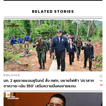
RELATED STORIES
บทความนี้ขอเปิดประเด็นด้วยคำกล่าวในแบบ “นักอุดมคติ”
ของอดีตประธานาธิบดีจอห์น เอฟ. เคนเนดี ที่กล่าวในเชิง
“อุดมคตินิยม” (Idealism) กับแนวทางการแก้ปัญหาข้อพิพาท
ระหว่างประเทศ ซึ่งอย่างน้อย ก็เป็นข้อเตือนสติเราว่า ใน
ท่ามกลางปัญหาที่เกิดขึ้น กระบวนการการสร้างสันติภาพยัง
เป็นอีกส่วนของปัญหาที่เราไม่จำเป็นต้องละเลย แม้การสร้าง
สันติภาพอาจจะไม่บรรลุผลได้เร็วอย่างที่หลายฝ่ายอยากเห็น
ก็ตาม
ในอีกส่วนหนึ่ง ผู้เขียนขอยกเอาคำกล่าวของพอล ริชาร์ดสัน
POLITICS
จากหนังสือเรื่อง “มายาคติของภูมิศาสตร์” (Myths of
มท. 2 ลุยชายแดนสุรินทร์ สั่ง กฟภ. ขยายไฟฟ้า ‘ปราสาท
Geography) มาเป็นการเปิดประเด็นอีกส่วน คำกล่าวของริ
14
ตาควาย–เนิน 350’ เสริมความมั่นคงชายแดน
ชาร์ดสันมาจากข้อวิจารณ์ของเขาต่อแนวคิดของ
ประธานาธิบดีโดนัลด์ ทรัมป์ และกลุ่มประชานิยมปีกขวา
อเมริกัน (Rightwing Populism) ที่พยายามทำให้การแก้
ปัญหาชายแดนสหรัฐอเมริกากับเม็กซิโก กลายเป็น “ปัญหา