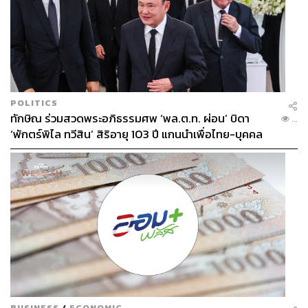
4. นายกฯ ต้องตระหนักว่า ในความเป็นผู้นำรัฐบาลนั้น นา
ยกฯ ควรนำเสนอถึงสิ่งที่นักยุทธศาสตร์เรียกว่า “Exit
Strategy” ที่หมายถึง ยุทธศาสตร์ในการแสวงหาทางออกจาก
ปัญหา เพื่อให้สังคมเกิดความหวังในการยุติปัญหาความขัด
แย้งในอนาคต และที่สำคัญคือ ยุทธศาสตร์นี้จะเป็นช่อง
ทางในการพาประเทศออกจากสภาวะวิกฤต อันเป็นหน้าที่
POLITICS
โดยตรงของรัฐบาลทุกรัฐบาล เพราะโดยหลักการของ
ทักษิณ ร่วมสวดพระอภิธรรมศพ ‘พล.ต.ท. ผ่อน’ บิดา
...
วิชาการเมืองระหว่างประเทศนั้น รัฐบาลต้องเป็นผู้ที่มีความ
‘พักตร์พิไล ทวีสิน’ สิริอายุ 103 ปี แกนนำเพื่อไทย-บุคคล
รับผิดชอบในการคลี่คลายวิกฤตของประเทศ ไม่ใช่เป็นการ
หลากวงการร่วมอาลัย
พาประเทศถลำลึกเข้าไปติด “กับดักวิกฤต” มากขึ้น
5. นายกฯ อาจต้องทำความเข้าใจกับ ”โครงสร้างและระบบ
งาน” ความมั่นคงของประเทศ เพราะระบบนี้กำหนดบทบาท
สำคัญไว้กับ 4 ตำแหน่งหลัก คือ รองนายกฯ ฝ่ายความมั่นคง
รัฐมนตรีต่างประเทศ รัฐมนตรีกลาโหม และเลขาธิการสภาค
วามมั่นคงแห่งชาติ บุคคลทั้ง 4 ตำแหน่งคือ “จตุรัสความ
มั่นคงไทย” ซึ่งจะต้องทำหน้าที่เป็น “จักรกล” ในการจัดการ
ปัญหาความมั่นคงของประเทศ แต่ในสถานปัจจุบัน มีคำถาม
BUSINESS
/
ECONOMIC