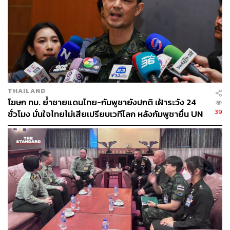
ทางทหาร” คือ ทำให้เกิดสภาวะ “militarization of borders”
ในการบริหารจัดการชายแดน ปรากฏการณ์เช่นนี้อาจเป็นข้อ
เตือนใจพวกเราในสังคมไทยได้ในอีกมุมหนึ่งของปัญหาใน
ปัจจุบัน เนื่องจากความขัดแย้งชายแดนไทย-กัมพูชา ตกอยู่ใน
สภาวะ “militarization of borderlands” อย่างชัดเจนแล้ว
การกล่าวเปิดประเด็นเช่นนี้ มิได้ต้องการนำเสนอว่า การ
THAILAND
เจรจาเพื่อยุติปัญหาความขัดแย้งไทย-กัมพูชานั้น สามารถจะ
โฆษก ทบ. ย้ำชายแดนไทย-กัมพูชายังปกติ เฝ้าระวัง 24
ดำเนินไปตามกรอบในแบบ “อุดมคติของงานการทูต” เช่นที่
39
ชั่วโมง มั่นใจไทยไม่เสียเปรียบเวทีโลก หลังกัมพูชายื่น UN
กล่าวในตำราของวิชาความสัมพันธ์ระหว่างประเทศ
รับรอง MOU43
เนื่องจากในโลกที่เป็นจริงของวิกฤตระหว่างประเทศ การยุติ
เพื่อคลี่คลายวิกฤตนั้น ไม่ใช่เรื่องง่ายอย่างแน่นอน เพราะไม่
เพียงต่างฝ่ายต่างยึดเอา “ผลประโยชน์สูงสุด” ของตนเป็นหลัก
เท่านั้น หากยังมีเรื่องราวที่เป็น “ประเด็นการเมือง” แอบซ่อน
อยู่ในความเป็นผู้นำรัฐบาลของแต่ละฝ่ายอีกด้วย
ดังนั้น คำกล่าวเปิดประเด็นในข้างต้น จึงเป็นเพียงการชักชวน
ให้ท่านผู้อ่านได้ช่วยกันมองเพื่อหาทางออกให้กับประเทศคู่