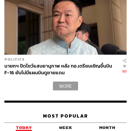
กระแสเช่นนี้ อาจกลายเป็นข้อจำกัดอย่างมากในการ
คลี่คลายความขัดแย้งที่เกิดขึ้น เพราะต่างฝ่ายต่างยืนอยู่กับ
กระแสดังกล่าว จนยังไม่เห็นลู่ทางของการเจรจาที่จะเกิดขึ้น
ได้ในอนาคต และยิ่งรัฐบาลมีแนวโน้มที่จะเดินในแนวทาง
แบบ “โหนกระแส” เพื่อตอบสนองต่อความรู้สึกของคนใน
สังคมไทยที่ถูกประกอบสร้างในแบบ “ลัทธิชาตินิยม-เสนา
นิยม” ด้วยแล้ว การหาทางออกจากกับดักความขัดแย้ง จึงยัง
“ไม่เห็นแสงสว่างของสันตภาพที่ปลายอุโมงค์” แต่อย่างใด
POLITICS
นายกฯ ปัดโชว์แสนยานุภาพ หลัง ทอ.เตรียมเชิญขึ้นบิน
ดังนั้น บทความนี้จะทดลองนำเสนอข้อพิจารณาถึงนายก
50
F-16 ยันไม่มีแผนบินดูชายแดน
รัฐมนตรี อนุทิน ที่วันนี้ต้องรับหน้าที่เป็น “กัปตันใหญ่” ใน
การนำพา “รัฐนาวาไทย” ให้ผ่านลมพายุของวิกฤตชุดนี้ไปให้
MORE
ได้อย่างปลอดภัย
ข้อเสนอ
MOST POPULAR
TODAY
WEEK
MONTH
อยากขอเริ่มต้นด้วยข้อสังเกตว่า นับตั้งแต่เกิดปัญหาความขัด