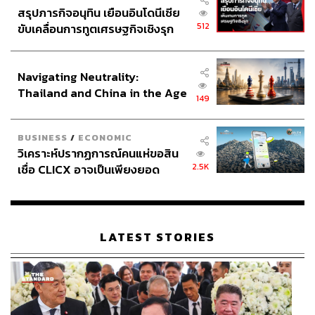
ยุทธศาสตร์ไปให้ฝ่ายทหารคิด จะได้ผลลัพธ์กรอบเล็กที่เป็น
สรุปภารกิจอนุทิน เยือนอินโดนีเซีย
“ยุทธศาสตร์ทหาร” ซึ่งเป็นเพียงกิ่งเดียวของ “ยุทธศาสตร์ชาติ”
512
ขับเคลื่อนการทูตเศรษฐกิจเชิงรุก
ที่รัฐบาลจะต้องเป็นผู้กำหนดในภาพมหภาค
ประกาศหุ้นส่วนยุทธศาสตร์ไทย –
อินโดนีเซีย
3. นายกฯ ไม่ควรเล่นกับกระแส “ชาตินิยม-เสนานิยม” แบบสุด
Navigating Neutrality:
Thailand and China in the Age
ตัว (หรือมากเกินไป) เพราะกระแสนี้อาจพารัฐบาลเข้าไปติด
149
of a New Global Order
กับดักด้วยการแก้ปัญหาในกรอบคิดแบบชาตินิยม ที่อาจจบลง
ด้วยการทำสงคราม และต้องไม่ลืมบทเรียนที่เพิ่งผ่านมาไม่
BUSINESS
/
ECONOMIC
นานว่า การปลุกระดมครั้งใหญ่ในกรณี “วิกฤตการณ์ปราสาท
วิเคราะห์ปรากฏการณ์คนแห่ขอสิน
พระวิหาร ครั้งที่ 2” ในปี 2551 ส่งผลให้เกิดสงครามอย่างหลีก
2.5K
เชื่อ CLICX อาจเป็นเพียงยอด
เลี่ยงไม่ได้ที่บริเวณปราสาทพระวิหารในปี 2554 แต่สงคราม
ภูเขาน้ำแข็ง ของปัญหาหนี้ครัว
ดังกล่าวกลับกลายเป็นโอกาสสำหรับการอุทธรณ์ของกัมพูชา
เรือนไทยที่ถูกซุกไว้
ต่อศาลโลก และในที่สุดศาลโลกได้ออกการตีความคำตัดสิน
เดิมในปี 2556 อันทำให้ประเทศไทยเป็นฝ่ายเสียประโยชน์
LATEST STORIES
เพราะเกิดพื้นที่เขตปลอดทหารรอบตัวปราสาทพระวิหารเกิน
จากที่ไทยได้กำหนดไว้ในปี 2505 (ผู้นำฝ่ายทหารและฝ่าย
การเมืองไทยในปัจจุบันอาจไม่มีความเข้าใจและ/หรือสนใจ
ในเรื่องนี้เท่าที่ควร)