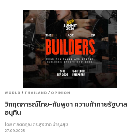
/
/
WORLD
THAILAND
OPINION
วิกฤตการณ์ไทย-กัมพูชา ความท้าทายรัฐบาล
อนุทิน
โดย
ศ.กิตติคุณ ดร.สุรชาติ บำรุงสุข
27.09.2025