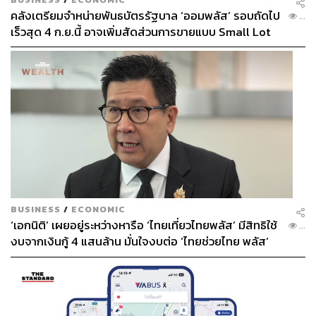
เฉพาะหน้าในทางการเมืองว่า ใครคือรองนายกฯ ในตำแหน่ง
คลังเตรียมจำหน่ายพันธบัตรรัฐบาล ‘ออมพลัส’ รอบถัดไป
...
นี้ (ผู้ที่ดำรงตำแหน่งนี้ต้องรับผิดชอบกับงานความมั่นคงเรื่อง
เร็วสุด 4 ก.ย.นี้ อาจเพิ่มสัดส่วนการขายแบบ Small Lot
ภาคใต้ในอนาคตด้วย) อีกทั้ง นายกฯ ต้องตระหนักเสมอว่า
First มากขึ้น
บุคคลทั้ง 4 ตำแหน่งที่มีความรู้และความเข้าใจในการแก้
ปัญหาวิกฤตนั้น คือ “หลักประกันของความสำเร็จ” สำหรับ
รัฐบาล
6. นายกฯ ควรพิจารณาว่า แม้ปัญหาชายแดนอาจจะดูเป็น
“โจทย์ใกล้ตัว” เพราะ
เป็นเรื่องที่เกิดขึ้นตามแนวชายแดนของ
เรา แต่ในความเป็นจริง ปัญหาชายแดนเป็น “โจทย์ระหว่าง
ประเทศ” และต้องการเครื่องมือในการแก้ปัญหามากกว่า
เครื่องมือทางทหาร หรือปัญหานี้ไม่ใช่เรื่องของกระทรวง
กลาโหมและกองทัพฝ่ายเดียวแต่อย่างใด หน่วยงานที่ต้องมี
BUSINESS
/
ECONOMIC
บทบาทอย่างสำคัญในเรื่องนี้ คือ กระทรวงการต่างประเทศ
‘เอกนิติ’ เผยอยู่ระหว่างหารือ ‘ไทยเที่ยวไทยพลัส’ มีสิทธิใช้
...
การผลักดันบทบาทของกระทรวงการต่างประเทศให้เป็น
งบจากเงินกู้ 4 แสนล้าน มั่นใจงบต่อ ‘ไทยช่วยไทย พลัส’
“แนวหน้า” ของการต่อสู้กับปัญหาในเวทีสากล จึงเป็นเรื่อง
เฟส 2 มีเพียงพอ
สำคัญ และบางทีบทบาทของกระทรวงกลาโหมและเหล่าทัพ
อาจจะมีข้อจำกัดมากกว่าที่เราคิด