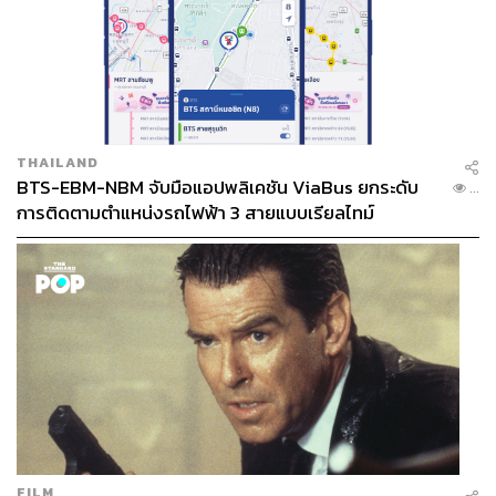
7. นายกฯ ต้องออกแรงผลักดันให้ “กลไกรัฐด้านความมั่นคง”
ทั้ง 4 ส่วนสามารถสอดประสานทำงานได้ ภายใต้การควบคุม
และกำกับในเชิงนโยบายจากรัฐบาล กลไกเหล่านี้จะต้องไม่
ถูกปล่อยให้ดำเนินนโยบายเองอย่างเป็นเอกเทศ ดังนั้น รัฐบาล
โดยตัวนายกฯ จะต้องมียุทธศาสตร์ หรือมี “นโยบายกรอบ
ใหญ่” เป็นทิศทางที่จะใช้กำกับการดำเนินงานของหน่วยงาน
THAILAND
ความมั่นคง ให้เดินไปในทิศทางที่รัฐบาลต้องการ มิใช่เกิด
BTS-EBM-NBM จับมือแอปพลิเคชัน ViaBus ยกระดับ
...
สภาวะที่ รัฐบาลเดินไปตามการกำหนดทิศทางของหน่วยงาน
การติดตามตำแหน่งรถไฟฟ้า 3 สายแบบเรียลไทม์
ความมั่นคงในเชิงนโยบาย
8. ในท่ามกลางการขยายตัวของกระแสชาตินิยม ที่เดินคู่
ขนานกับกระแสเสนานิยมนั้น รัฐบาลโดยตัวนายกฯ ควรจะ
ต้องคิดถึงเรื่อง “การจัดความสัมพันธ์พลเรือน-ทหาร” (civil-
military relations) ที่ช่วยในการกำหนดความสัมพันธ์ระหว่าง
“รัฐบาลพลเรือนที่มาจากการเลือกตั้งกับกองทัพ” ให้เป็นไป
อย่างเหมาะสม และมิใช่เกิดสภาวะที่กระแสเสนานิยม ขยับ
สูงจนกลายเป็นแรงกดดันให้กระบวนการทำนโยบายในการ
แก้ปัญหา วิกฤตนั้น ตกอยู่ในสภาวะที่กลายเป็น “กระบวนการ
ทำให้เป็นทหาร” (militarization) คือ เกิดแนวคิดที่จะแก้ปัญหา
FILM