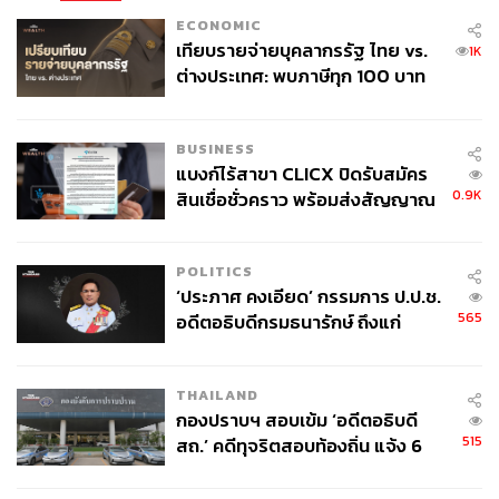
แย้งจากปลายเดือนกรกฎาคมที่ผ่านมา จนถึงปัจจุบัน สังคม
ECONOMIC
ไทยยังไม่เห็นถึงนโยบายใหม่ของรัฐบาลในการแก้ปัญหานี้
เทียบรายจ่ายบุคลากรรัฐ ไทย vs.
1K
ต่างประเทศ: พบภาษีทุก 100 บาท
แต่อย่างใด ทิศทางของฝ่ายการเมืองยังคงดำเนินไปใน
ของคนไทยใช้ไปกับข้าราชการเฉียด
ลักษณะเดิม ไม่แตกต่างจากที่ผ่านๆ มา ทั้งที่กัมพูชาดูจะเป็น
40 บาท
ฝ่ายเปิด “เกมรุกทางการเมือง” ในหลายเรื่อง จนไทยตกอยู่ใน
BUSINESS
สภาพของการเป็นฝ่ายรับมาโดยตลอด
แบงก์ไร้สาขา CLICX ปิดรับสมัคร
0.9K
สินเชื่อชั่วคราว พร้อมส่งสัญญาณ
แต่สังคมในอีกด้านก็มีความหวังว่า การมาของรัฐบาลใหม่
เตือนกลุ่มกู้เงินผิดวัตถุประสงค์-ให้
อาจจะเป็นจุดเริ่มต้นของการคลี่คลายปัญหา เพื่อทำให้
ข้อมูลเท็จ เตรียมดำเนินคดีเด็ดขาด
วิกฤตการณ์ครั้งนี้ได้คลายตัวออก และพาประเทศเพื่อนบ้าน
POLITICS
ทั้ง 2 กลับมาสู่การมี “ความสัมพันธ์ทางการทูตในแบบปกติ”
‘ประภาศ คงเอียด’ กรรมการ ป.ป.ช.
มิใช่ความสัมพันธ์ที่ยืนอยู่บนเงื่อนไขสงครามและความขัด
565
อดีตอธิบดีกรมธนารักษ์ ถึงแก่
แย้ง
อนิจกรรม
THAILAND
ฉะนั้น บทความนี้จะทดลองนำเสนอข้อพิจารณา 10 ประการ
กองปราบฯ สอบเข้ม ‘อดีตอธิบดี
ถึงบทบาทของนายกฯ อนุทินในการดำเนินนโยบายต่าง
515
สถ.’ คดีทุจริตสอบท้องถิ่น แจ้ง 6
ประเทศและความมั่นคงไทยต่อกัมพูชา ดังนี้
ข้อหาหนัก จ่อชง ป.ป.ช. 12 ส.ค. นี้