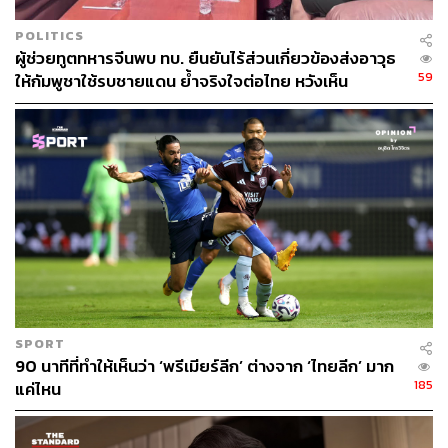
พิพาทที่วันนี้ เข้าไปติด “กับดักความขัดแย้ง” และทำท่าที่อาจ
จะหาทางออกไม่ได้
POLITICS
ผู้ช่วยทูตทหารจีนพบ ทบ. ยืนยันไร้ส่วนเกี่ยวข้องส่งอาวุธ
59
ให้กัมพูชาใช้รบชายแดน ย้ำจริงใจต่อไทย หวังเห็น
กล่าวนำ
ทางออกสันติวิธี
สถานการณ์วิกฤตการณ์ความสัมพันธ์ไทย-กัมพูชา ที่เริ่มขึ้น
มาจากปัญหาชายแดนตั้งแต่ปลายเดือนกรกฎาคม 2568 ที่
ผ่านมา ยังไม่มีท่าทีจะยุติได้จริงแต่ประการใด แม้จะมีการจัด
ตั้งรัฐบาลใหม่ ที่นำโดยนายกรัฐมนตรี อนุทิน ชาญวีรกุล แล้ว
ก็ตาม ซึ่งแต่เดิมมีความหวังว่า การเปลี่ยนรัฐบาลที่กรุงเทพฯ
อาจจะเป็นจุดเริ่มต้นของการลดระดับความขัดแย้ง แต่ใน
ความเป็นจริง เรายังไม่เห็นจุดเริ่มต้นเช่นนั้น
SPORT
อย่างไรก็ตาม สถานการณ์ตามแนวชายแดนกลับมีแนวโน้มที่
90 นาทีที่ทำให้เห็นว่า ‘พรีเมียร์ลีก’ ต่างจาก ‘ไทยลีก’ มาก
อาจขยายตัวเป็นวิกฤตใหญ่ขึ้นได้ตลอดเวลา โดยเฉพาะการ
185
แค่ไหน
ปลุกกระแส “ชาตินิยม” ที่กำลังผสมผสานเข้ากับกระแส “เสนา
นิยม” ได้อย่างลงตัวในปัจจุบันช่วงเวลาปัจจุบัน ซึ่งการสร้าง