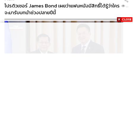
โปรดิวเซอร์ James Bond เผยว่าแฟนหนังมีสิทธิ์ได้รู้ว่าใคร
ด้วยการใช้กำลังทหารเป็นทิศทางหลัก หรือในอีกด้าน อาจ
...
จะมารับบทนำช่วงปลายปีนี้
เรียกได้ว่าเป็นสภาวะ “การทหารนำการเมือง” ในการแก้
วิกฤตระหว่างประเทศ ซึ่งอาจสุ่มเสี่ยงต่อโอกาสของการเกิด
สงคราม
9. นายกฯ ต้องระวังไม่ให้ถูกกดดันจาก “กระแสสื่อ” ที่การทำ
ข่าวปัญหากัมพูชามีลักษณะในเชิง “ปลุกเร้าอารมณ์” แทบไม่
ต่างจากการทำข่าวใน “คดีลุงพล” การทำข่าวของสื่อที่เน้น
“เรตติ้ง” ในเชิงอารมณ์ความรู้สึก และดำเนินไปในแบบ “สร้าง
กระแสเรียกคนดู” เพื่อเพิ่มจำนวนยอด “คนแชร์” ดังนั้น
การนำเสนอของสื่อในแบบ “สร้างกระแส” จึงมีส่วนสำคัญใน
การผลักดันให้เกิดกระแส “ชาตินิยม-เสนานิยม” ที่วันนี้มีข้อ
WORLD
วิจารณ์ในมิติทางสังคมว่า บทบาทของสื่อเช่นนี้ไม่แตกต่าง
อนุทิน-มินอ่องหล่าย ออกแถลงการณ์ร่วม หนุนความร่วม
...
กันระหว่างการนำเสนอข่าวในไทยกับในกัมพูชา ทั้งที่ระดับ
มือรอบด้าน ยกระดับปราบอาชญากรรมข้ามชาติ แก้ปัญหา
ทางสังคมของไทยในบริบทของความเป็นสื่อในทางวิชาชีพ
หมอกควัน-มลพิษทางน้ำ
น่าจะสูงกว่ามาก หรือในอีกมุมอาจกล่าวได้ว่า ปัญหาการนำ
เสนอของสื่อที่เน้นการสร้างกระแสเพื่อกระตุ้นอารมณ์ความ
รู้สึกแบบชาตินิยมนั้น ไม่เพียงสะท้อนถึงปัญหา “ความเป็น