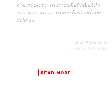
การแสวงหาสันติภาพอาจจะไม่ตื่นเต้นเร้าใจ
แต่การแสวงหาสันติภาพนั้น ก็จะต้องดำเนิน
ต่อไป
John F. Kennedy
ประธานาธิบดีสหรัฐฯ
READ MORE
ภาษาที่สื่อสารด้วยความกลัวในแบบของ
นักการเมืองประชานิยม [ต่อปัญหาชายแดน]
ทำให้เกิดแรงสนับสนุนในแนวทางการแก้
ปัญหาด้วยมาตรการความมั่นคง และทำให้เกิด
กระบวนการที่ทำให้ชายแดนกลายเป็นเรื่องทาง
ทหาร พร้อมกันนั้น [สังคม] ก็หลับตาต่อผลสืบ