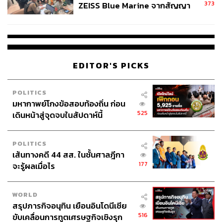
373
ZEISS Blue Marine จากสัญญา
ผลิต 8.3 ล้าน สู่ข้อพิพาท ‘มา
เวลล์ฯ’ ฟ้อง ‘โทน บางแค’ ผิดนัด
จ่ายหนี้-แอบระบุแบรนด์
EDITOR'S PICKS
POLITICS
มหากาพย์โกงข้อสอบท้องถิ่น ก่อน
525
เดินหน้าสู่จุดจบในสัปดาห์นี้
POLITICS
เส้นทางคดี 44 สส. ในชั้นศาลฎีกา
177
จะรู้ผลเมื่อไร
WORLD
สรุปภารกิจอนุทิน เยือนอินโดนีเซีย
516
ขับเคลื่อนการทูตเศรษฐกิจเชิงรุก