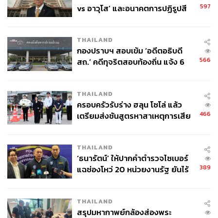
STANDARD
597
vs อาวุโส’ และอนาคตการปฏิรูปสี
กากี กับ พล.ต.อ. เอก อังสนานนท์
THAILAND
กองปราบฯ สอบเข้ม ‘อดีตอธิบดี
566
สถ.’ คดีทุจริตสอบท้องถิ่น แจ้ง 6
ข้อหาหนัก จ่อชง ป.ป.ช. 12 ส.ค. นี้
THAILAND
ครอบครัวรับร่าง ฮลุน โซโล่ แล้ว
466
เตรียมส่งชันสูตรหาสาเหตุการเสีย
ชีวิต
THAILAND
‘ธนารัตน์’ ให้ปากคำตำรวจไซเบอร์
389
แฉช่องโหว่ 20 หน่วยงานรัฐ ยันไร้
นัยทางการเมือง
THAILAND
สรุปมหากาพย์กล้องส่องพระ