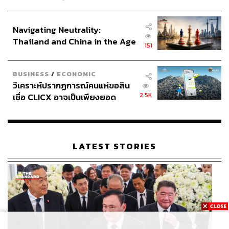
ประกาศหุ้นส่วนยุทธศาสตร์ไทย –
อินโดนีเซีย
Navigating Neutrality:
Thailand and China in the Age
151
of a New Global Order
BUSINESS
/
ECONOMIC
วิเคราะห์ปรากฏการณ์คนแห่ขอสิน
2.5K
เชื่อ CLICX อาจเป็นเพียงยอด
ภูเขาน้ำแข็ง ของปัญหาหนี้ครัว
เรือนไทยที่ถูกซุกไว้
LATEST STORIES