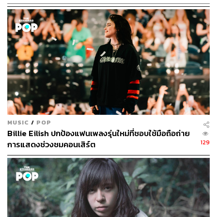
หรืออย่างกรณีของเว็บไซต์และแอปพลิเคชันฟังเพลงอย่าง
SoundCloud ที่ล่าสุดได้เพิ่มส่วนที่ชื่อว่า The Upload หรือ
เพลย์ลิสต์ที่สร้างโดยอัตโนมัติอ้างอิงจากพฤติกรรมและ
รสนิยมการฟังเพลงของผู้ใช้งาน ยิ่งเราเลือกฟังเพลงของ
ศิลปินต่างๆ ที่ชื่นชอบผ่าน SoundCloud มากเท่าไร ระบบอัล
กอริทึมก็จะประมวลผลในการออกแบบเพลย์ลิสต์ได้ตรง
รสนิยมของเรามากขึ้นเท่านั้น นี่คือการเปิดโอกาสให้ผู้ใช้งาน
รู้สึกถึงความเป็นส่วนตัวและความเป็นเจ้าของอย่างเต็มที่ ซึ่ง
ตอบโจทย์มากๆ กับผู้คนในยุค Generation Me Me Me
โทรศัพท์ของฉัน เพลงของฉัน รสนิยมของฉัน
ข้อดีของ Customized Experience ไม่ว่าจะเป็นเฟซบุ๊ก
MUSIC
/
POP
หรือ SoundCloud ทำให้คอนเทนต์ต่างๆ นั้นเสพง่ายขึ้น
Billie Eilish ปกป้องแฟนเพลงรุ่นใหม่ที่ชอบใช้มือถือถ่าย
เพราะคอนเทนต์ที่เราได้เห็นหรือได้ยินนั้นได้รับการคัดสรร
129
การแสดงช่วงชมคอนเสิร์ต
มาให้อยู่ภายใต้ความชอบของเราล้วนๆ พอมันตรงกับความ
สนใจ ก็เป็นเรื่องง่ายที่เราจะเสพต่อ
และแน่นอนว่าประสบการณ์ปรับแต่งล้วนไปถึงแล้วทุก
วงการ ไม่เว้นแม้แต่วงการศิลปะ
เว็บไซต์
Artsy.net
จากแมนฮัตตัน นิวยอร์ก ปัจจุบันมีผู้ใช้
งานกว่า 1.5 ล้านคนจากทุกแพลตฟอร์ม ก่อตั้งโดยคาร์เตอร์