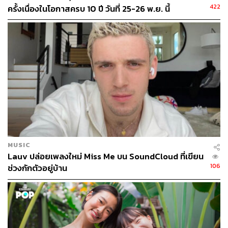
422
ของเราต่อสิ่งนั้นๆ ให้ละเอียดอ่อนมากขึ้นตามไปด้วย นี่อาจ
ครั้งเนื่องในโอกาสครบ 10 ปี วันที่ 25-26 พ.ย. นี้
จะเป็นจิตใต้สำนึกของเราที่ใช้ Desire for Control เพื่อให้เกิด
ประโยชน์กับตัวเองโดยที่ไม่รู้ตัว แต่หากลองมองจากมุมที่
กว้างกว่าเดิม Customized Experience อาจกำลังทำหน้าที่
เป็นห้องสมุดที่เต็มไปด้วยหนังสือจากนักเขียนที่เราชื่นชอบ
พร้อมหัวเรื่องที่เราสนใจ จนทำให้เรานั่งจมอยู่ในที่แห่งนี้นาน
เสียจนไม่ได้ออกจากห้องไปดูหนังสือจากร้านหนังสืออื่นๆ
และพลาดโอกาสที่จะได้อ่านหนังสือแนวใหม่ หรือโอกาสใน
การเรียนรู้สิ่งใหม่ๆ ที่เรายังไม่เคยสัมผัส ยิ่งถ้าเป็นข่าวสาร
สำคัญรอบตัว การออกจากห้องสมุดห้องเดิม แล้วลุกไปดู
หนังสือจากแหล่งอื่นๆ ก็อาจจะเป็นประโยชน์มากกว่าก็เป็นได้
ทุกวันนี้มนุษย์เราคัดเลือกสิ่งที่อยากเห็น อยากรู้ อยากอ่าน
MUSIC
กันเป็นปกติอยู่แล้ว พอแพลตฟอร์มที่เราใช้กันเป็นประจำเริ่ม
Lauv ปล่อยเพลงใหม่ Miss Me บน SoundCloud ที่เขียน
สร้าง Customized Experience และทำหน้าที่ช่วยคัดกรองสิ่ง
106
ช่วงกักตัวอยู่บ้าน
ที่เราจะได้เห็นตามรสนิยมเข้าไปอีก ผู้รับสารอย่างเราเองก็
ต้องรู้จักปรับตัวที่จะอยู่ในยุค Generation Me Me Me อย่างใจ
กว้าง มองและคิดรอบด้านมากขึ้น เผื่อวันหนึ่งเราจะลองก้าว
เข้าสู่ Generation We We We กันดูบ้าง