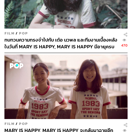
คลีฟแลนด์ (Carter Cleveland) เป็นเว็บไซต์นำเสนอผลงาน
ศิลปะจากศิลปินกว่า 50,000 คนให้กับผู้ที่สนใจ ทาง Artsy จะ
เริ่มต้นด้วยการสอบถามรสนิยมในงานศิลปะ โดยระบุชื่อเรียก
แนวนิยมทางศิลปะยุคก่อนๆ พร้อมผลงานตัวอย่างให้ผู้ใช้งาน
เลือกภาพที่ชอบตามรสนิยมของตัวเอง แล้ว Artsy จะทำการ
FILM
/
POP
คัดงานศิลปะที่ใกล้เคียงทั้งสไตล์ แนวนิยม และยุคทางศิลปะ
ทบทวนความทรงจำไปกับ เต๋อ นวพล และทีมงานเบื้องหลัง
มาให้ พร้อมข้อมูลของผลงานเหล่านั้น
470
ในวันที่ MARY IS HAPPY, MARY IS HAPPY มีอายุครบ
นอกจากงานศิลปะที่มีให้เลือกชมทุกยุคทุกสมัยทุกสไตล์
10 ปี
ยังมีลิสต์ของนิทรรศการศิลปะ รวมถึงงานที่จัดแสดงแกลเลอ
รีในประเทศต่างๆ ที่อาจจะตรงใจเราอยู่ด้วย ที่เด็ดคือการเปิด
ประมูลผลงานศิลปะออนไลน์ และเปิดขายผลงานของศิลปิน
ใหม่ๆ ผ่านเว็บไซต์ได้อีกทางหนึ่ง
แต่ทั้งหมดนี้ก็ไม่ใช่ประเด็นหลักของการสร้างเว็บไซต์
ศิลปะแห่งนี้ เพราะอย่างที่ทีมผู้ก่อตั้ง Artsy บอกเอาไว้ว่า
‘รสนิยมทางศิลปะจะมากจะน้อยนั้นไม่เกี่ยวกับกำลังซื้อ แต่
รสนิยมทางศิลปะมันมาพร้อมการเรียนรู้ การมีความคิดเห็น
ส่วนตัวต่องานศิลปะ และความคาดหวังในสิ่งที่จะเกิดขึ้นต่อ
ไปในอนาคต’
FILM
/
POP
ยิ่งเราใช้เวลากับสิ่งที่ชอบมากขึ้น ยิ่งช่วยพัฒนารสนิยม
MARY IS HAPPY, MARY IS HAPPY จะกลับมาฉายอีก