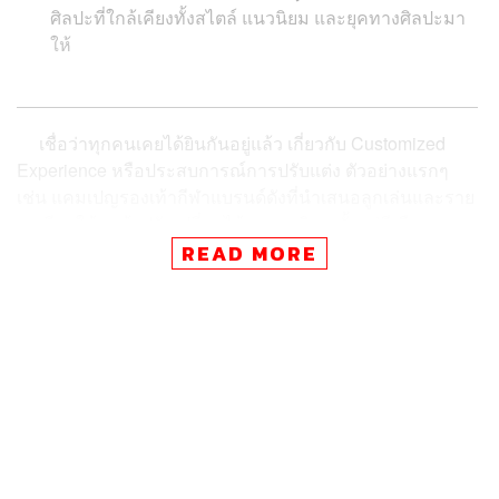
ศิลปะที่ใกล้เคียงทั้งสไตล์ แนวนิยม และยุคทางศิลปะมา
ให้
เชื่อว่าทุกคนเคยได้ยินกันอยู่แล้ว เกี่ยวกับ Customized
Experience หรือประสบการณ์การปรับแต่ง ตัวอย่างแรกๆ
เช่น แคมเปญรองเท้ากีฬาแบรนด์ดังที่นำเสนอลูกเล่นและราย
ละเอียดให้ลูกค้าปรับเปลี่ยนได้ตามรสนิยม ตั้งแต่สีเชือกผูก
รองเท้า หรือกระทั่งวัสดุที่ใช้ทำรองเท้าคู่นั้นๆ ถึงแม้ว่าราคา
READ MORE
ของรองเท้ากีฬาแบบปรับแต่งเองจะแพงกว่าปกติ แต่เรากลับ
รู้สึกคุ้มค่าเหลือเกิน เพราะทางจิตวิทยาแล้ว นี่คือความสุข
ของมนุษย์จากการได้ใช้อำนาจควบคุมสิ่งต่างๆ หรือ Desire
for Control
การปรับแต่ง หรือ Customization ทำให้ชีวิตในปัจจุบันมี
ขอบเขตการเลือกใช้สินค้าที่กว้างขึ้น เราได้ใช้รสนิยมในการ
สร้างสิ่งของที่ไม่เหมือนใคร และแสดงความชื่นชอบส่วนตัว
ได้อย่างเต็มที่ จึงไม่ใช่เรื่องแปลกที่บริษัทและสื่อต่างๆ
พยายามที่จะใช้ประสบการณ์การปรับแต่ง หรือ Customized