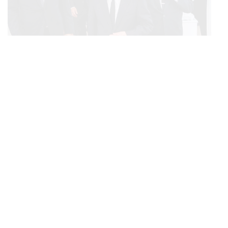
POLITICS
ทักษิณ ร่วมสวดพระอภิธรรมศพ ‘พล.ต.ท. ผ่อน’ บิดา
...
‘พักตร์พิไล ทวีสิน’ สิริอายุ 103 ปี แกนนำเพื่อไทย-บุคคล
หลากวงการร่วมอาลัย
BUSINESS
/
ECONOMIC
คลังเตรียมจำหน่ายพันธบัตรรัฐบาล ‘ออมพลัส’ รอบถัดไป
...
เร็วสุด 4 ก.ย.นี้ อาจเพิ่มสัดส่วนการขายแบบ Small Lot