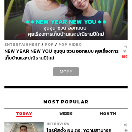
ภาพประกอบ:
พัชชา พูนพิริยะ
TAGS:
The Upload
Double Tab
พัชชา พูนพิริยะ
Kelli Burns
SoundCloud
Customized Experience
Desire for Control
ENTERTAINMENT
/
POP
/
POP VIDEO
NEW YEAR NEW YOU จูนจูน ชวน ออกแบบ คุยเรื่องการ
169
เก็บบ้านและปณิธานปีใหม่
MORE
216
MOST POPULAR
ABOUT THE AUTHOR
TODAY
WEEK
MONTH
พัชชา พูนพิริยะ
INTERVIEW
กองบรรณาธิการคัลเจอร์ สำนักข่าว THE
ไขรหัสตั้ง ผบ.ตร. ‘ความสามารถ