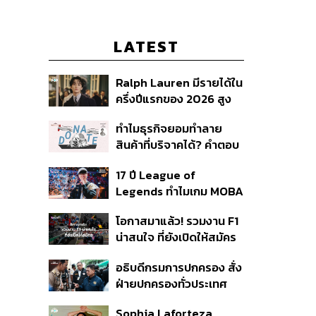
LATEST
Ralph Lauren มีรายได้ใน
ครึ่งปีแรกของ 2026 สูง
ขึ้นถึง 14%
ทำไมธุรกิจยอมทำลาย
สินค้าที่บริจาคได้? คำตอบ
อาจไม่ได้อยู่ที่จริยธรรมแต่
17 ปี League of
อยู่ที่ระบบภาษี
Legends ทำไมเกม MOBA
ในตำนานถึงไม่หายไปตาม
โอกาสมาแล้ว! รวมงาน F1
กาลเวลา?
น่าสนใจ ที่ยังเปิดให้สมัคร
อธิบดีกรมการปกครอง สั่ง
ฝ่ายปกครองทั่วประเทศ
เฝ้าระวังเหตุรุนแรง คุมเข้ม
Sophia Laforteza