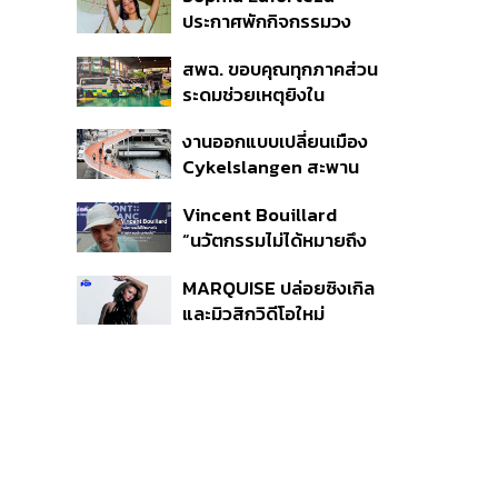
อาวุธปืน-ยาเสพติด
ประกาศพักกิจกรรมวง
KATSEYE ชั่วคราว เพื่อไป
สพฉ. ขอบคุณทุกภาคส่วน
ดูแลสุขภาพจิต
ระดมช่วยเหตุยิงใน
โรงเรียนเทพศิรินทร์ ย้ำ
งานออกแบบเปลี่ยนเมือง
ดูแลสิทธิ UCEP ผู้บาดเจ็บ
Cykelslangen สะพาน
จักรยานลอยฟ้าใน
Vincent Bouillard
โคเปนเฮเกน ทางสัญจร
“นวัตกรรมไม่ได้หมายถึง
ของเมืองที่น่าอยู่
การคิดของใหม่เสมอไป”
MARQUISE ปล่อยซิงเกิล
และมิวสิกวิดีโอใหม่
IRONIC ที่เสียดสีความ
สัมพันธ์สุด Toxic