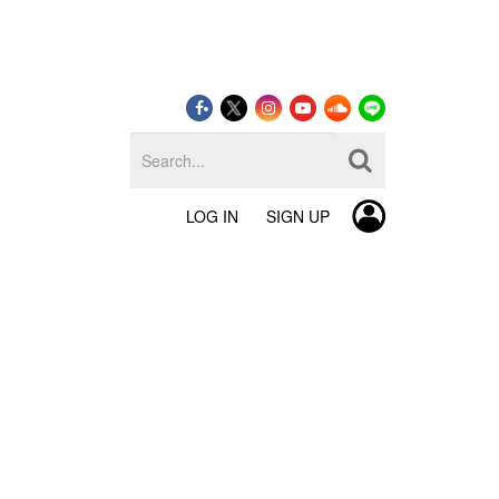
LOG IN
SIGN UP