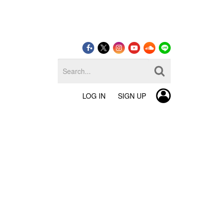
LOG IN
SIGN UP