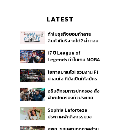
LATEST
ทำไมธุรกิจยอมทำลาย
สินค้าที่บริจาคได้? คำตอบ
อาจไม่ได้อยู่ที่จริยธรรมแต่
17 ปี League of
อยู่ที่ระบบภาษี
Legends ทำไมเกม MOBA
ในตำนานถึงไม่หายไปตาม
โอกาสมาแล้ว! รวมงาน F1
กาลเวลา?
น่าสนใจ ที่ยังเปิดให้สมัคร
อธิบดีกรมการปกครอง สั่ง
ฝ่ายปกครองทั่วประเทศ
เฝ้าระวังเหตุรุนแรง คุมเข้ม
Sophia Laforteza
อาวุธปืน-ยาเสพติด
ประกาศพักกิจกรรมวง
KATSEYE ชั่วคราว เพื่อไป
สพฉ. ขอบคุณทุกภาคส่วน