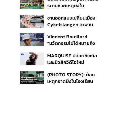
ดูแลสุขภาพจิต
ระดมช่วยเหตุยิงใน
โรงเรียนเทพศิรินทร์ ย้ำ
งานออกแบบเปลี่ยนเมือง
ดูแลสิทธิ UCEP ผู้บาดเจ็บ
Cykelslangen สะพาน
จักรยานลอยฟ้าใน
Vincent Bouillard
โคเปนเฮเกน ทางสัญจร
“นวัตกรรมไม่ได้หมายถึง
ของเมืองที่น่าอยู่
การคิดของใหม่เสมอไป”
MARQUISE ปล่อยซิงเกิล
และมิวสิกวิดีโอใหม่
IRONIC ที่เสียดสีความ
(PHOTO STORY): ย้อน
สัมพันธ์สุด Toxic
เหตุกราดยิงในโรงเรียน
ต่างประเทศ ที่ผู้ก่อเหตุเป็น
นักเรียน