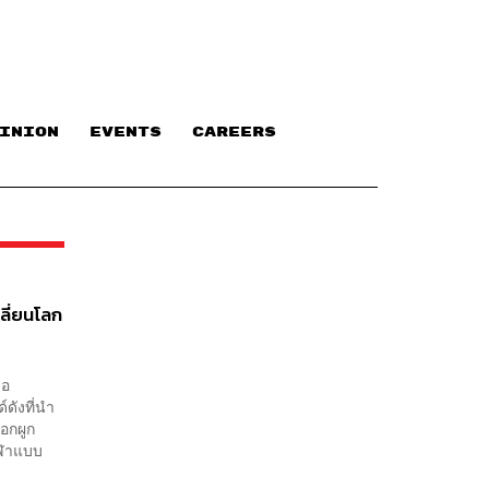
INION
EVENTS
CAREERS
ลี่ยนโลก
ือ
ดังที่นำ
ือกผูก
กีฬาแบบ