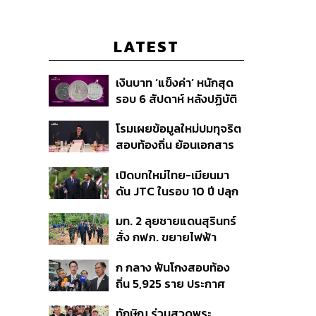
LATEST
เงินบาท ‘แข็งค่า’ หนักสุด
รอบ 6 สัปดาห์ หลังปฏิบัติ
การแทรกแซงเยนของ
โรมเผยข้อมูลใหม่ปมทุจริต
สหรัฐฯ-ญี่ปุ่น Standard
สอบท้องถิ่น ย้อนเอกสาร
Chartered เปิดเป้าสิ้นปีนี้
ประชุมปี 2567 พบชื่อ
จ่อแข็งต่อแตะ 32.50 บาท
เปิดบทใหม่ไทย-เมียนมา
อนุทิน จ่อสอบต่อเอี่ยว
ต่อดอลลาร์
ดัน JTC ในรอบ 10 ปี ปลุก
ตัดตอน ม.บูรพา หรือไม่
‘เส้นเลือดใหญ่’ ค้า
มท. 2 ลุยชายแดนสุรินทร์
ชายแดน ท่าเรือน้ำลึก
สั่ง กฟภ. ขยายไฟฟ้า
ทวาย
‘ปราสาทตาควาย–เนิน
ก กลาง ฟันโกงสอบท้อง
350’ เสริมความมั่นคง
ถิ่น 5,925 ราย ประกาศ
ชายแดน
บัญชีใหม่ 7 ส.ค. ส่วน 97
ทักษิณ ร่วมสวดพระ