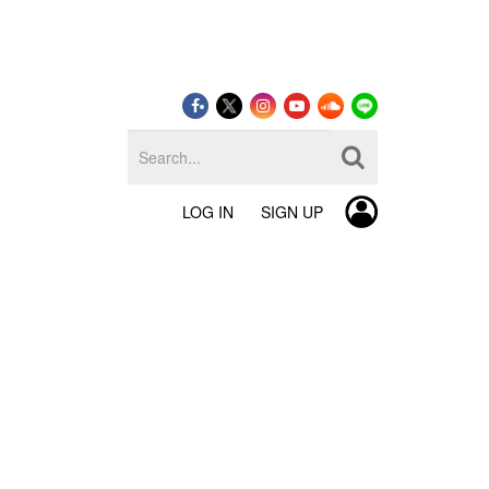
LOG IN
SIGN UP