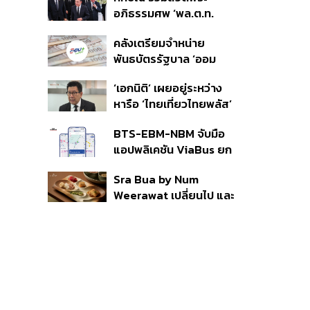
ราย รอ ป.ป.ช. ขีดเส้นแล้ว
อภิธรรมศพ ‘พล.ต.ท.
เสร็จ 31 ส.ค.
ผ่อน’ บิดา ‘พักตร์พิไล ทวี
คลังเตรียมจำหน่าย
สิน’ สิริอายุ 103 ปี แกนนำ
พันธบัตรรัฐบาล ‘ออม
เพื่อไทย-บุคคลหลาก
พลัส’ รอบถัดไป เร็วสุด 4
วงการร่วมอาลัย
‘เอกนิติ’ เผยอยู่ระหว่าง
ก.ย.นี้ อาจเพิ่มสัดส่วนการ
หารือ ‘ไทยเที่ยวไทยพลัส’
ขายแบบ Small Lot First
มีสิทธิใช้งบจากเงินกู้ 4
มากขึ้น
BTS-EBM-NBM จับมือ
แสนล้าน มั่นใจงบต่อ ‘ไทย
แอปพลิเคชัน ViaBus ยก
ช่วยไทย พลัส’ เฟส 2 มี
ระดับการติดตามตำแหน่ง
เพียงพอ
Sra Bua by Num
รถไฟฟ้า 3 สายแบบเรียล
Weerawat เปลี่ยนไป และ
ไทม์
นี่คือเหตุผลที่เราควรกลับ
ไปอีกครั้ง