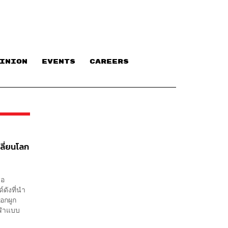
INION
EVENTS
CAREERS
ลี่ยนโลก
ือ
ดังที่นำ
ือกผูก
กีฬาแบบ