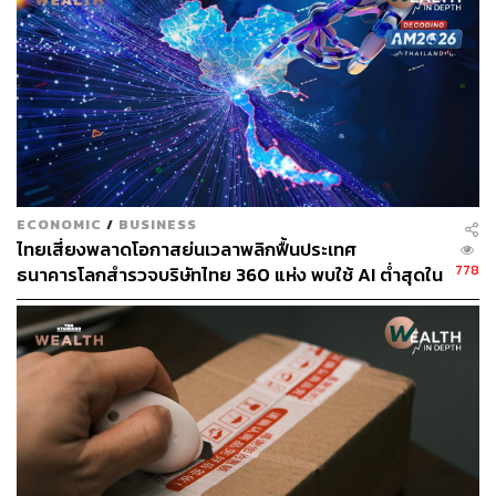
การผ่าตัดด้วยกล้อง ที่ทำให้เจ็บน้อยลง ออกจากโรง
พยาบาลได้เร็วขึ้น คปภ. ไม่ติดใจ
สิ่งที่น่ากังวล คือการที่ค่าใช้จ่ายรวมกันแล้วกลายเป็น
สิ่งที่ ไม่ควรจะสูงเกินความจำเป็น ซึ่งจะกลายเป็นภาระ
ที่ตกกับทุกคนที่ทำประกัน
ECONOMIC
/
BUSINESS
ไทยเสี่ยงพลาดโอกาสย่นเวลาพลิกฟื้นประเทศ
778
ธนาคารโลกสำรวจบริษัทไทย 360 แห่ง พบใช้ AI ต่ำสุดใน
กลุ่ม ตามหลังเคนยาและไนจีเรียเกือบ 4 เท่า
อดิศร พิพัฒน์วรพงศ์ รองเลขาธิการด้านกฎหมายและตรวจ