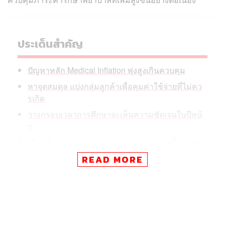
ประเด็นสำคัญ
ปัญหาหลัก Medical Inflation พุ่งสูงเกินควบคุม
หาจุดสมดุล แบ่งกลุ่มลูกค้าเพื่อคุมค่าใช้จ่ายที่ไม่คว
รเกิด
วางกรอบเวลาการศึกษาจะเห็นความชัดเจนในปีหน้
า
เตือนตัวแทนขายประกันปล่อยข่าวปั่น หวังปั๊มยอดข
ายอาจโดนถอนใบอนุญาต
READ MORE
อดิศร พิพัฒน์วรพงศ์ รองเลขาธิการด้านกฎหมายและตรวจ
สอบ สำนักงานคณะกรรมการกำกับและส่งเสริมการประกอบ
ธุรกิจประกันภัย (คปภ.) ให้สัมภาษณ์กับ THE STANDARD