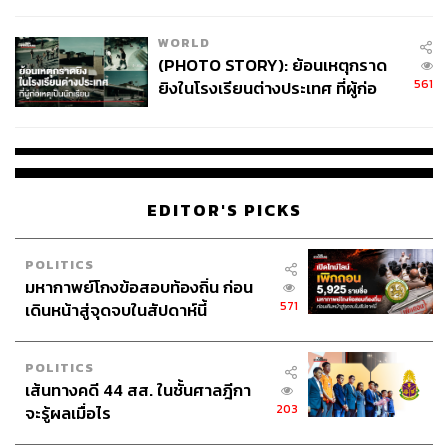
สอบปมขโมยปืนปู่ก่อเหตุ
WORLD
เตือนตัวแทนขายประกันปล่อยข่าวปั่น หวังปั๊มยอด
(PHOTO STORY): ย้อนเหตุกราด
ขายอาจโดนถอนใบอนุญาต
561
ยิงในโรงเรียนต่างประเทศ ที่ผู้ก่อ
เหตุเป็นนักเรียน
คปภ. ยังแสดงความกังวลว่า ข่าวลือในลักษณะนี้อาจทำให้
เกิดความตื่นตระหนกในสังคม คล้ายกับกรณีการนำ Co-
payment มาใช้ในรอบที่แล้ว ซึ่งอาจทำให้ตัวแทนบางส่วนที่มี
EDITOR'S PICKS
จรรยาบรรณไม่ดีปั่นข้อมูล โดยบอกให้ลูกค้าต้องรีบซื้อ
ภายในวันที่กำหนด เพื่อหวังยอดขาย ซึ่งจะทำให้กลไกการ
POLITICS
ทำงานของตลาดไม่ถูกต้องและความเข้าใจของสังคมคลาด
มหากาพย์โกงข้อสอบท้องถิ่น ก่อน
เคลื่อนไปหมด คปภ. ย้ำว่าการให้ข้อมูลผิดโดยตั้งใจอาจนำ
571
เดินหน้าสู่จุดจบในสัปดาห์นี้
ไปสู่การถูกพิจารณาถอนใบอนุญาตได้
POLITICS
สามารถติดตาม THE STANDARD WEALTH
เส้นทางคดี 44 สส. ในชั้นศาลฎีกา
203
จะรู้ผลเมื่อไร
ผ่านแอปพลิเคชันต่างๆ ที่คุณสะดวกหรือใช้งานอยู่แล้วได้เลย