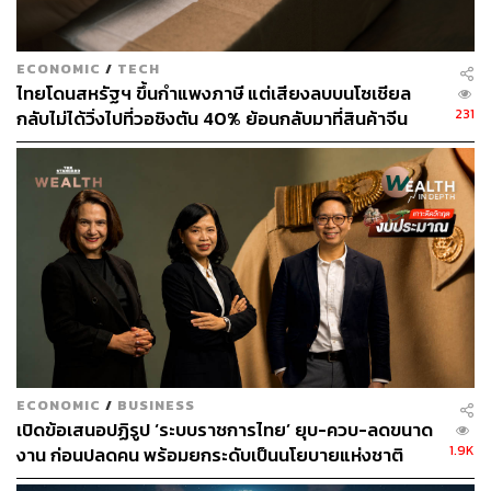
สอบ สำนักงานคปภ.
ECONOMIC
/
TECH
ไทยโดนสหรัฐฯ ขึ้นกำแพงภาษี แต่เสียงลบบนโซเชียล
หาจุดสมดุล แบ่งกลุ่มลูกค้าเพื่อคุมค่าใช้จ่ายที่ไม่
231
กลับไม่ได้วิ่งไปที่วอชิงตัน 40% ย้อนกลับมาที่สินค้าจีน
ควรเกิด
ราคาถูกที่ทะลักจน SME ไทยสู้ไม่ไหว
การศึกษาดังกล่าวมีจุดมุ่งหมายเพื่อหา ‘จุดสมดุล’ ที่เหมาะสม
โดยต้องรับฟังเสียงจากทั้งภาคธุรกิจประกันภัยและผู้บริโภค
เนื่องจากหากเปิดฟรีทุกหมวดและเต็มวงเงินไปเรื่อยๆ โดย
ไม่มีการควบคุม อาจทำให้เกิดการใช้จ่ายที่ไม่ถูกต้อง ซึ่ง
ภาระจะตกอยู่กับคนทั้งหมด และประโยชน์ที่แท้จริงอาจไม่ได้
ตกอยู่กับผู้ที่รักษา
คปภ. กำลังพิจารณาแนวทางที่อาจมีการแบ่งกลุ่มลูกค้าและ
ผลิตภัณฑ์เพื่อควบคุมต้นทุนของผู้ประกอบการกับผู้บริโภคให้
ไม่ต้องแบกรับต้นทุนค่าใช้จ่ายที่สูงเกินไป
ECONOMIC
/
BUSINESS
เปิดข้อเสนอปฏิรูป ‘ระบบราชการไทย’ ยุบ-ควบ-ลดขนาด
1.9K
งาน ก่อนปลดคน พร้อมยกระดับเป็นนโยบายแห่งชาติ
กลุ่มลูกค้าทั่วไป อาจมีการกำหนดวงเงินสูงสุดต่อหมวด
ค่าใช้จ่าย เช่น ค่าห้องควรเป็นเท่าไหร่ ที่เป็นจริงและไม่