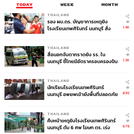
TODAY
WEEK
MONTH
วางกรอบเวลาการศึกษาจะเห็นความชัดเจนในปี
THAILAND
รอง ผบ.ตร. บัญชาการเหตุยิง
หน้า
1.4K
โรงเรียนเทพศิรินทร์ นนทบุรี สั่ง
ค้นหา 2 รอบยืนยันไร้คนติดค้าง พบ
ศพปู่-ย่าที่บ้านพักผู้ก่อเหตุ
อดิศร ยังระบุต่อว่า ผลการศึกษาในส่วนของ คปภ. น่าจะเห็น
THAILAND
แนวคิดที่ชัดเจนขึ้น อย่างเร็วที่สุดคือปีหน้า อย่างไรก็ตาม
สื่อนอกจับตากราดยิง รร. ใน
การศึกษาเสร็จสิ้นไม่ได้หมายความว่าแนวทางจะถูกประกาศ
1.3K
นนทบุรี ชี้ไทยมีอัตราครอบครองปืน
ใช้ทันที เพราะยังต้องมีการพูดคุยและปรึกษาหารือกับภาค
สูงในระดับต้นของภูมิภาค
ธุรกิจ โดยในทุก 3-4 เดือน ทีมผู้บริหาร คปภ. กับซีอีโอของ
บริษัทประกันจะมีการประชุมร่วมกันอยู่เป็นประจำ เพื่อให้เกิด
THAILAND
การพัฒนาและรับฟังความคิดเห็นจากผู้มีส่วนได้ส่วนเสีย
นักเรียนโรงเรียนเทพศิรินทร์
(Stakeholders Hearing) ทั้งหมด รวมทั้งผู้บริโภค เพื่อหาจุด
830
นนทบุรี อพยพเข้ายังพื้นที่ปลอดภัย
สมดุล
ชั่วคราว หลังเหตุใช้อาวุธปืนภายใน
โรงเรียนคลี่คลาย
THAILAND
“Message ที่ คปภ. ต้องการสื่อสาร คือ ข่าวการยกเลิกการ
คืบหน้าเหตุยิงโรงเรียนเทพศิรินทร์
ขายกรมธรรม์ประกันสุขภาพเหมาจ่ายนี้ที่ออกมาไม่เป็น
679
นนทบุรี ดับ 6 ศพ โฆษก ตร. เร่ง
ความจริง ไม่ได้มีอยู่ในความคิดตอนนี้” อดิศร กล่าว