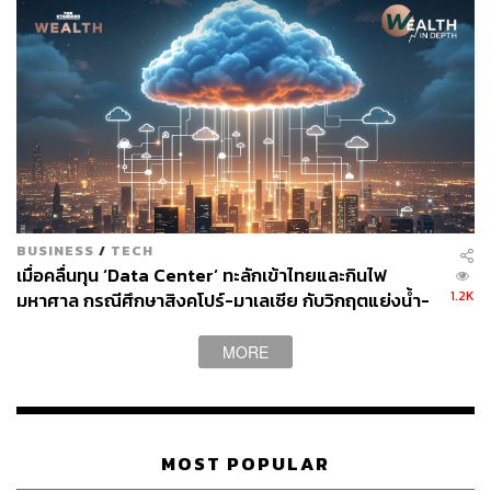
กระทบกระเทือนเงินในกระเป๋าของประชาชน หากคน
กลุ่มใหญ่เห็นว่าการจำกัดเป็นหมวดช่วยให้เบี้ยประกัน
ควบคุมได้ และเพียงพอต่อการรักษาโรคส่วนใหญ่
แนวทางนี้อาจเหมาะสม
กลุ่มเศรษฐี หรือ ผู้มีฐานะ อาจเป็นกรมธรรม์ประเภท
เหมาจ่ายที่ไม่มีการจำกัดหมวด ซึ่งกลุ่มนี้ ยินดีจ่ายเบี้ย
ประกันที่แพงมาก เพื่อความสะดวกสบาย หรือความ
ต้องการที่จะเข้าพักในรูปแบบที่ต้องการ
BUSINESS
/
TECH
เมื่อคลื่นทุน ‘Data Center’ ทะลักเข้าไทยและกินไฟ
1.2K
มหาศาล กรณีศึกษาสิงคโปร์-มาเลเซีย กับวิกฤตแย่งน้ำ-
มาตรการเช่นนี้มีวัตถุประสงค์เพื่อ Control Cost ที่เป็นค่าใช้
ไฟ
จ่ายที่ไม่ควรเกิดขึ้น ซึ่งในอดีต คปภ เคยมีการนำแนวคิดเรื่อง
MORE
Co-payment มาใช้เพื่อเป็นข้อต่อรองไม่ให้บริษัทประกันขอ
ขึ้นเบี้ย เนื่องจากพบว่ามีค่าใช้จ่ายจำนวนมากที่เกิดจากการ
นอนโรงพยาบาลด้วยอาการเพียงเล็กน้อย เช่น อาการปวดหัว
ตัวร้อน ซึ่งอาจโยงกับการซื้อผลประโยชน์ชดเชยรายวันไว้
MOST POPULAR
ด้วย