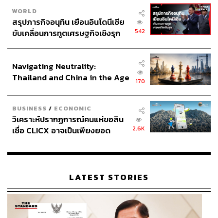
WORLD
สรุปภารกิจอนุทิน เยือนอินโดนีเซีย
542
ขับเคลื่อนการทูตเศรษฐกิจเชิงรุก
TAGS:
กรมธรรม์
ประกาศหุ้นส่วนยุทธศาสตร์ไทย –
คณะกรรมการกำกับและส่งเสริมการประกอบธุรกิจ
อินโดนีเซีย
ประกันภัย (คปภ.)
Navigating Neutrality:
เงินเฟ้อ
ค่ารักษาพยาบาล
ประกันสุขภาพ
Thailand and China in the Age
170
ยกเลิกกรมธรรม์
ประกันอุบัติเหตุ
of a New Global Order
อดิศร พิพัฒน์วรพงศ์
WEALTH IN DEPTH
BUSINESS
/
ECONOMIC
วิเคราะห์ปรากฏการณ์คนแห่ขอสิน
2.6K
เชื่อ CLICX อาจเป็นเพียงยอด
ภูเขาน้ำแข็ง ของปัญหาหนี้ครัว
เรือนไทยที่ถูกซุกไว้
LATEST STORIES
3.8K
ABOUT THE AUTHOR