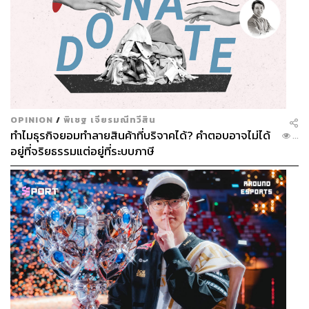
OPINION
/
พิเชฐ เจียรมณีทวีสิน
ทำไมธุรกิจยอมทำลายสินค้าที่บริจาคได้? คำตอบอาจไม่ได้
...
อยู่ที่จริยธรรมแต่อยู่ที่ระบบภาษี