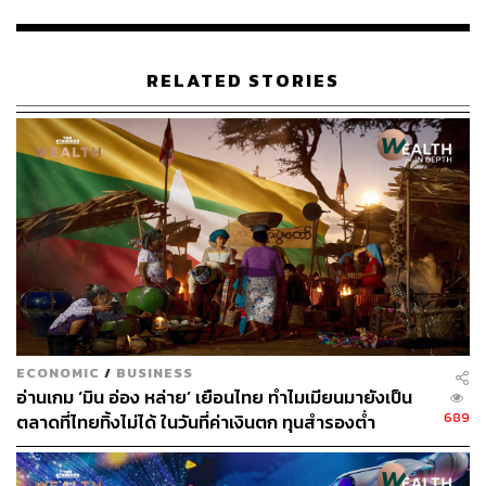
ทั้งนี้แม้จะไม่มีการยกเลิก แต่การศึกษาเรื่องนี้มีอยู่จริง โดยมี
เหตุผลสำคัญที่ต้องพิจารณาคือ ตลาด ความต้องการ และ
ความเหมาะสม เนื่องจากมีงานวิจัยบางส่วนระบุว่า การไม่
RELATED STORIES
กำหนดหมวดค่าใช้จ่ายเลย หรือการเปิดให้เหมาจ่ายแบบเปิด
เป็นอิสระ โดยไม่กำหนดหมวดค่าใช้จ่ายเลย อาจทำให้ อัตรา
เงินเฟ้อของค่ารักษาพยาบาล (Medical Inflation) สูงขึ้นไปอีก
รวมทั้งมีบริษัทฯ ประกันบางแห่งได้เสนอแนวคิดนี้เข้ามา
โดย คปภ. ไม่ต้องการเห็นค่ารักษาพยาบาลพุ่งทะยานไป
เรื่อยๆ เพราะยิ่งค่ารักษาสูงเท่าไหร่ เบี้ยประกันก็จะถูกยกสูง
ขึ้นโดยธรรมชาติ
อดิศร ระบุต่อว่า ปัจจุบัน อัตราเงินเฟ้อของค่ารักษาพยาบาล
สูงขึ้นเกือบทุกปี และปีหลังๆ ดูจะสูงกว่าปีที่ผ่านมา โดยได้ข้อ
ECONOMIC
/
BUSINESS
สังเกตดังนี้
อ่านเกม ‘มิน อ่อง หล่าย’ เยือนไทย ทำไมเมียนมายังเป็น
689
ตลาดที่ไทยทิ้งไม่ได้ ในวันที่ค่าเงินตก ทุนสำรองต่ำ
สิ่งที่ยอมรับได้ หากเป็นอัตราเงินเฟ้อที่เกิดจาก
Innovation ทางการแพทย์ ที่จำเป็น เช่น การใช้รังสี,