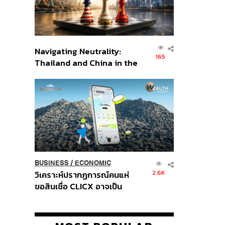
Navigating Neutrality:
165
Thailand and China in the
Age of a New Global
Order
BUSINESS
/
ECONOMIC
2.6K
วิเคราะห์ปรากฏการณ์คนแห่
ขอสินเชื่อ CLICX อาจเป็น
เพียงยอดภูเขาน้ำแข็ง ของ
ปัญหาหนี้ครัวเรือนไทยที่ถูกซุก
ไว้