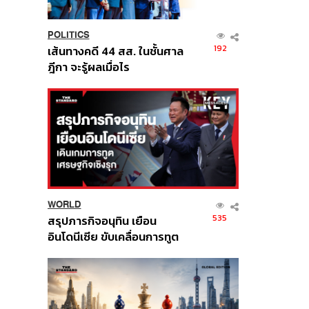
POLITICS
192
เส้นทางคดี 44 สส. ในชั้นศาล
ฎีกา จะรู้ผลเมื่อไร
WORLD
535
สรุปภารกิจอนุทิน เยือน
อินโดนีเซีย ขับเคลื่อนการทูต
เศรษฐกิจเชิงรุก ประกาศหุ้น
ส่วนยุทธศาสตร์ไทย –
อินโดนีเซีย