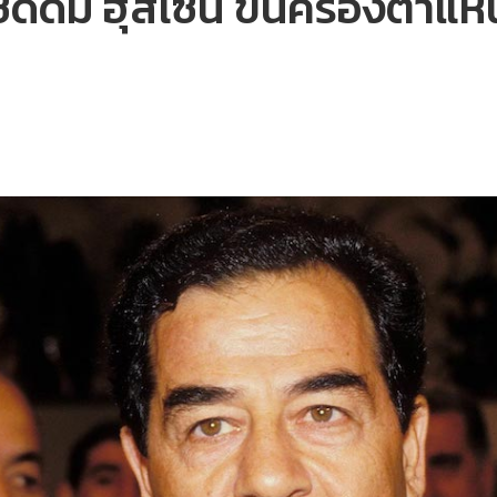
ดดัม ฮุสเซน ขึ้นครองตำแหน