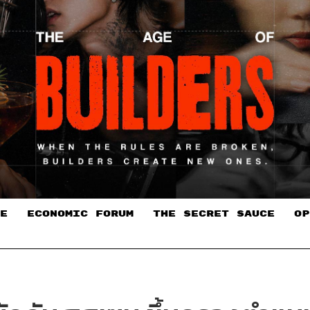
E
ECONOMIC FORUM
THE SECRET SAUCE​
OP