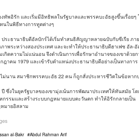
ทัพอิรัก และเริ่มมีอิทธิพลในรัฐบาลและพรรคบะอัธสูงขึ้นเรื่อยๆ
แทนในพิธีทางการทูตต่างๆ
79 ประธานาธิบดีอัลบักร์ได้เริ่มทำสนธิสัญญาหลายฉบับกับซีเรีย ภาย
หภาพระหว่างสองประเทศ และจะทำให้ประธานาธิบดีฮาเฟซ อัล-อั
ดดัมเกิดความไม่แน่นอน จึงดำเนินการเพื่อรักษาอำนาจของเขาด้วยก
16 กรกฎาคม 1979 และเข้ารับตำแหน่งประธานาธิบดีอย่างเป็นทางการ
งไม่นาน สมาชิกพรรคบะอัธ 22 คน ก็ถูกสั่งประหารชีวิตในข้อหาก
3 ปี ซึ่งในยุครัฐบาลของเขามุ่งเน้นการพัฒนาประเทศให้ทันสมัย โด
อุตสาหกรรมและสร้างระบบกฎหมายแบบตะวันตก ทำให้อิรักกลายเป็น
กฎหมายอิสลาม
ges
san al-Bakr
Abdul Rahman Arif