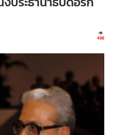
่งประธานาธิบดีอิรัก
430