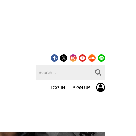
LOG IN
SIGN UP