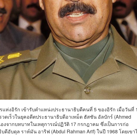
ห่งอิรัก เข้ารับตำแหน่งประธานาธิบดีคนที่ 5 ของอิรัก เมื่อวันที่ 
ดเร็วในยุคอดีตประธานาธิบดีอาเหม็ด ฮัสซัน อัลบักร์ (Ahmed
เนื่องจากบทบาทในเหตุการณ์ปฏิวัติ 17 กรกฎาคม ซึ่งเป็นการก่อ
ีอับดุล ราห์มัน อาริฟ (Abdul Rahman Arif) ในปี 1968 โดยเขาไ