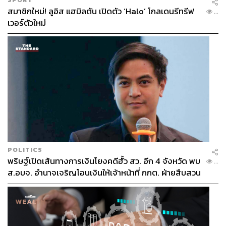
สมาชิกใหม่! ลูอิส แฮมิลตัน เปิดตัว ‘Halo’ โกลเดนรีทรีฟ
...
เวอร์ตัวใหม่
POLITICS
พริษฐ์เปิดเส้นทางการเงินโยงคดีฮั้ว สว. อีก 4 จังหวัด พบ
...
ส.อบจ. อำนาจเจริญโอนเงินให้เจ้าหน้าที่ กกต. ฝ่ายสืบสวน