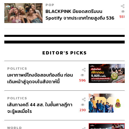
POP
BLACKPINK มียอดสตรีมบน
551
Spotify จากประเทศไทยสูงถึง 536
ล้านครั้ง ตลอด 10 ปีที่ผ่านมา
EDITOR'S PICKS
POLITICS
มหากาพย์โกงข้อสอบท้องถิ่น ก่อน
596
เดินหน้าสู่จุดจบในสัปดาห์นี้
POLITICS
เส้นทางคดี 44 สส. ในชั้นศาลฎีกา
230
จะรู้ผลเมื่อไร
WORLD