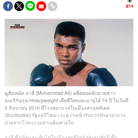
814
มูฮัมหมัด อาลี (Muhammad Ali) อดีตยอดนักมวยชาว
อเมริกันรุ่น Heavyweight เสียชีวิตขณะอายุได้ 74 ปี ในวันที่
3 มิถุนายน 2016 ที่โรงพยาบาลในเมืองสกอตส์เดล
(Scottsdale) รัฐแอริโซนา ระหว่างเข้ารับการรักษาอาการ
ป่วยจากโรคระบบทางเดินหายใจ
อาลี ซึ่งเกิดและเติบโตในเมืองลุยส์วิลล์ รัฐเคนทักกี ขึ้น