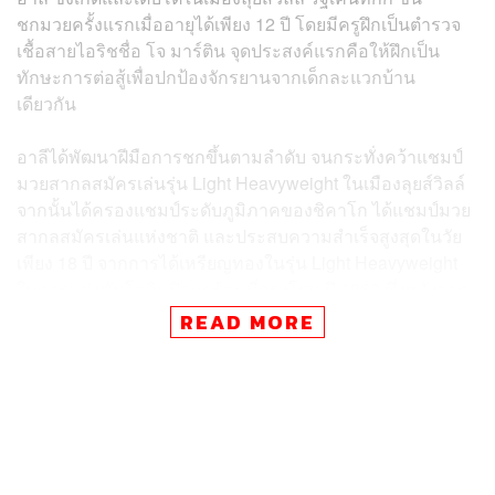
ชกมวยครั้งแรกเมื่ออายุได้เพียง 12 ปี โดยมีครูฝึกเป็นตำรวจ
เชื้อสายไอริชชื่อ โจ มาร์ติน จุดประสงค์แรกคือให้ฝึกเป็น
ทักษะการต่อสู้เพื่อปกป้องจักรยานจากเด็กละแวกบ้าน
เดียวกัน
อาลีได้พัฒนาฝีมือการชกขึ้นตามลำดับ จนกระทั่งคว้าแชมป์
มวยสากลสมัครเล่นรุ่น Light Heavyweight ในเมืองลุยส์วิลล์
จากนั้นได้ครองแชมป์ระดับภูมิภาคของชิคาโก ได้แชมป์มวย
สากลสมัครเล่นแห่งชาติ และประสบความสำเร็จสูงสุดในวัย
เพียง 18 ปี จากการได้เหรียญทองในรุ่น Light Heavyweight
ในการแข่งขันโอลิมปิกฤดูร้อนที่กรุงโรม ปี 1960 ซึ่งหลังจาก
นั้นเขาได้เข้าสู่วงการมวยอาชีพ และคว้าแชมป์โลก ในวัย 22
READ MORE
ปี จากการท้าชิงกับ ซอนนี ลิสตัน
ลีลาการชกของอาลีเป็นที่จดจำ จากสไตล์การเต้นฟุตเวิร์ก
ตลอดเวลาอย่างสวยงาม โดยมีลีลาเหมือนมวยรุ่นเล็ก แต่ยัง
ปล่อยหมัดได้แม่นยำและหนักหน่วง ถึงขนาดสามารถที่จะชก
พร้อมกับเต้นถอยหลังได้ จึงทำให้ได้รับการนิยามลีลาการชก