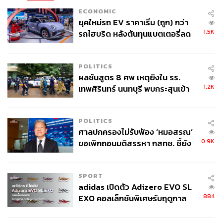
ECONOMIC
ยุคใหม่รถ EV ราคาเริ่ม (ถูก) กว่า
1.5K
รถไฮบริด หลังต้นทุนแบตเตอรี่ลด
ลง - จีนแห่บุกตลาดเกิดใหม่
POLITICS
ผลชันสูตร 8 ศพ เหตุยิงใน รร.
1.2K
เทพศิรินทร์ นนทบุรี พบกระสุนเข้า
จุดสำคัญ ‘ศีรษะ-หน้าอก’ ครูถูกยิง
4 นัด จากระยะไกล
POLITICS
ศาลปกครองไม่รับฟ้อง ‘หมอสรณ’
0.9K
ขอเพิกถอนมติสรรหา กสทช. ชี้ยัง
ไม่ใช่ผู้เดือดร้อนเสียหาย
SPORT
adidas เปิดตัว Adizero EVO SL
884
EXO คอลเล็กชันพิเศษรับฤดูกาล
College Football