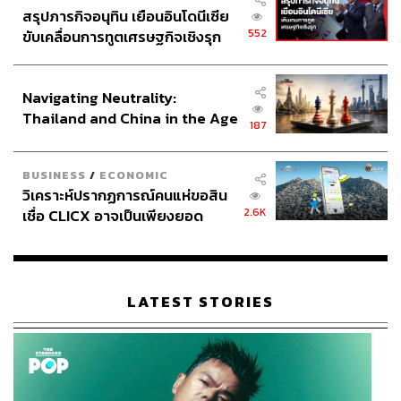
สรุปภารกิจอนุทิน เยือนอินโดนีเซีย
552
ขับเคลื่อนการทูตเศรษฐกิจเชิงรุก
ประกาศหุ้นส่วนยุทธศาสตร์ไทย –
อินโดนีเซีย
Navigating Neutrality:
Thailand and China in the Age
187
of a New Global Order
BUSINESS
/
ECONOMIC
วิเคราะห์ปรากฏการณ์คนแห่ขอสิน
2.6K
เชื่อ CLICX อาจเป็นเพียงยอด
ภูเขาน้ำแข็ง ของปัญหาหนี้ครัว
เรือนไทยที่ถูกซุกไว้
LATEST STORIES