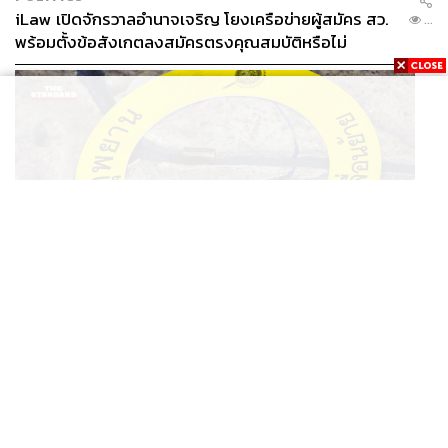
iLaw เปิดจักรวาลอำนาจเจริญ โยงเครือข่ายผู้สมัคร สว.
...
พร้อมตั้งข้อสังเกตลงสมัครตรงคุณสมบัติหรือไม่
THAILAND
รอง ผบช. ภ.1 เผย เก็บพยานหลักฐานเกี่ยวกับผู้ก่อเหตุยิง
...
ในโรงเรียนไปตรวจสอบทั้งหมดแล้ว