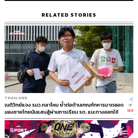
RELATED STORIES
814
ABOUT THE AUTHOR
THE STANDARD TEAM
กองบรรณาธิการ THE STANDARD
THAILAND
เนติวิทย์แจง รมว.กลาโหม ย้ำต่อต้านเกณฑ์ทหารมาตลอด
169
มองชายไทยนับแสนสู้ผ่านการเรียน รด. แนะทางออกใช้
ระบบสมัครใจ 100%