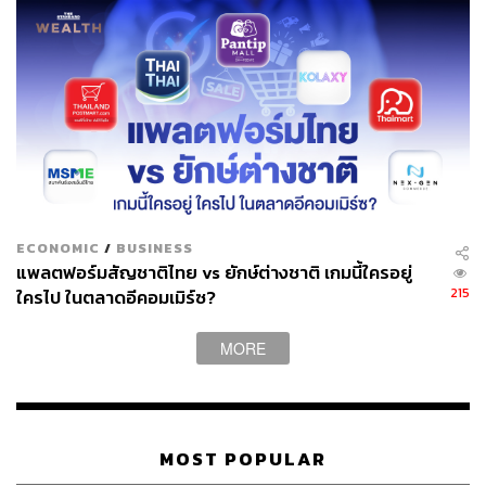
แบรนด์
จากการสำรวจของ Google พบว่า ผู้บริโภคเริ่มสนใจ
ซื้อสินค้าจากเว็บไซต์ Brand.com เพิ่มขึ้น เพราะผู้
บริโภคเชื่อว่า การซื้อจาก Brand.com จะได้บริการหลัง
การขายที่ดีกว่า การรับประกันที่แพลตฟอร์มออนไลน์
ไม่มีให้ มีความมั่นใจว่าสินค้าเป็นของแท้ และ
ประสบการณ์การซื้อที่ดีกว่า
ช่วยให้แบรนด์สามารถขายสินค้าราคาแพงกว่าช่องทา
งอื่นๆ ได้ 20% และไม่ต้องเสียค่าคอมมิชชันให้กับ
แพลตฟอร์ม
ECONOMIC
/
BUSINESS
ช่วยให้แบรนด์มีข้อมูลและข้อมูลเชิงลึกของลูกค้าได้
แพลตฟอร์มสัญชาติไทย vs ยักษ์ต่างชาติ เกมนี้ใครอยู่
โดยตรง โดยไม่ต้องพึ่งพาบริษัทค้าปลีกหรือ
215
ใครไป ในตลาดอีคอมเมิร์ซ?
แพลตฟอร์มอีคอมเมิร์ซ ซึ่งสามารถมาทำ Customer
Insight และ CRM ได้ภายหลัง
MORE
ใช้ AI เป็นเครื่องมือช่วยสร้างคอนเทนต์ใหม่ๆ
เช่น Bard ซึ่ง
เป็น AI ตัวใหม่ของค่าย Google ที่ฉลาดไม่แพ้กับ ChatGPT
MOST POPULAR
4.0 หรือ ChatGPT แบบ Premium หรือ Copilot ของ
Microsoft ซึ่งอีกไม่นานเกินรอจะมี Google Gemini ตัวใหม่ที่