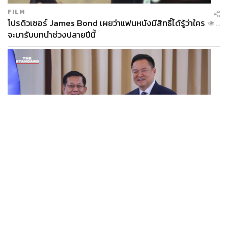
FILM
โปรดิวเซอร์ James Bond เผยว่าแฟนหนังมีสิทธิ์ได้รู้ว่าใคร
...
จะมารับบทนำช่วงปลายปีนี้
WORLD
อนุทิน-มินอ่องหล่าย ออกแถลงการณ์ร่วม หนุนความร่วม
...
มือรอบด้าน ยกระดับปราบอาชญากรรมข้ามชาติ แก้ปัญหา
หมอกควัน-มลพิษทางน้ำ