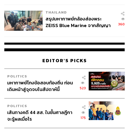
นัยทางการเมือง
THAILAND
ยิงโฆษณาบน Lazada และ Shopee ก่อน – กรณีที่ขาย
สรุปมหากาพย์กล้องส่องพระ
สินค้าบนสองแพลตฟอร์มนี้เป็นหลัก เพราะจะได้ผล
360
ZEISS Blue Marine จากสัญญา
ตอบแทนจากค่าโฆษณา (ROAS) ที่ดีกว่า และประหยัด
ผลิต 8.3 ล้าน สู่ข้อพิพาท ‘มา
เงินมากกว่าบน Facebook
เวลล์ฯ’ ฟ้อง ‘โทน บางแค’ ผิดนัด
จ่ายหนี้-แอบระบุแบรนด์
ใช้เทคนิค Bundle Deal และ Add-on Deal – เพื่อเสนอ
ส่วนลดพิเศษเมื่อซื้อสินค้าร่วมกันหลายชิ้น
EDITOR'S PICKS
สิ่งสำคัญที่มักมองข้ามคือ การเปลี่ยนชื่อสินค้าบน
POLITICS
มหากาพย์โกงข้อสอบท้องถิ่น ก่อน
Marketplace ให้เข้ากับเทศกาลก็ช่วยกระตุ้นยอดขายได้ เช่น
523
เดินหน้าสู่จุดจบในสัปดาห์นี้
ของขวัญปีใหม่ ชุดเทศกาลสงกรานต์ หรือปรับภาพและแจก
ของแถมให้เข้ากับเทศกาลฟุตบอลยูโร (ช่วงเดือนมิถุนายน
2024) หรือกีฬาโอลิมปิก (ช่วงเดือนกรกฎาคม 2024) เป็นต้น
POLITICS
เส้นทางคดี 44 สส. ในชั้นศาลฎีกา
175
จะรู้ผลเมื่อไร
สามารถติดตาม THE STANDARD WEALTH