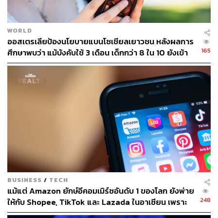
ROAS = 5 หมายความว่า ยิงโฆษณา 1 บาท ควรจะได้
ยอดขายคืนมา 5 บาท
ต้องคำนวณ Breakeven ROAS เป็นตัวเลขที่สำคัญมาก
WORLD
เพราะจะบ่งบอกว่าร้านค้าจำเป็นต้องได้ยอดขายคืนมา
ออสเตรเลียป้องนโยบายแบนโซเชียลเยาวชน หลังผลการ
เท่าไรจากค่าโฆษณา 1 บาท จึงจะคุ้มทุน ยกตัวอย่าง
165
ศึกษาพบว่า แม้บังคับใช้ 3 เดือน เด็กกว่า 8 ใน 10 ยังเข้า
ครีมกันแดด มีราคาขายปลีกอยู่ที่ 100 บาท มีต้นทุน
ถึง
ขาย (COGS) อยู่ที่ 35 บาท ค่าธรรมเนียมแพลตฟอร์ม 5
บาท และค่าใช้จ่ายอื่นๆ 5 บาท รวมเป็นต้นทุนทั้งหมด
40 บาท
หากแบรนด์ต้องการให้ไม่ขาดทุน จะต้องคำนวณโดย
เอา ราคาขาย (100 บาท) หารด้วย ต้นทุนทั้งหมด (40
บาท) จะได้ Breakeven ROAS เท่ากับ 2.5 แสดงว่า
เวลาแบรนด์หรือร้านค้ายิงโฆษณา 100 บาท ต้องได้
ยอดขายคืนมา 250 บาท จึงจะไม่ขาดทุน
BUSINESS
/
TECH
แม้แต่ Amazon ยักษ์อีคอมเมิร์ซอันดับ 1 ของโลก ยังพ่าย
เริ่มทำ DTC (Direct-to-Consumer) หรือเว็บไซต์
248
ให้กับ Shopee, TikTok และ Lazada ในอาเซียน เพราะ
Brand.com ของตัวเอง
ยกโมเดลอเมริกันมาใช้ทั้งชุดกับตลาดที่คนดูราคาก่อน