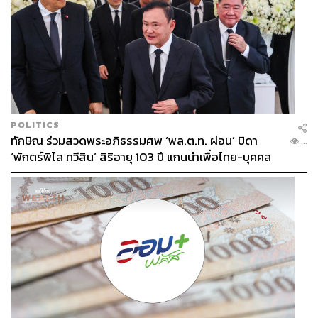
THE STANDARD WEALTH
สำนักข่าวเศรษฐกิจ ธุรกิจ และการลงทุน โดย
ทีมข่าว THE STANDARD
POLITICS
ทักษิณ ร่วมสวดพระอภิธรรมศพ ‘พล.ต.ท. ผ่อน’ บิดา
...
‘พักตร์พิไล ทวีสิน’ สิริอายุ 103 ปี แกนนำเพื่อไทย-บุคคล
หลากวงการร่วมอาลัย