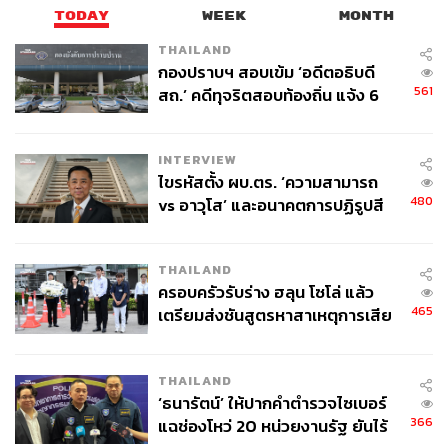
TODAY
WEEK
MONTH
พัฒนาได้เจ๋งมากขึ้น เพิ่มความเร็วในการแก้ปัญหา สามารถ
ทำภาพ ทำ Report ให้ข้อมูล และพัฒนาด้านการเขียนโค้ด
THAILAND
กองปราบฯ สอบเข้ม ‘อดีตอธิบดี
มากขึ้นไปอีกขั้น
561
สถ.’ คดีทุจริตสอบท้องถิ่น แจ้ง 6
ข้อหาหนัก จ่อชง ป.ป.ช. 12 ส.ค. นี้
ด้านของร้านค้าหรือผู้ประกอบการรายย่อยก็มี 4 เทคนิคเสริม
หากต้องการนำสินค้ามาลงบนแพลตฟอร์มอีคอมเมิร์ซ ได้แก่
INTERVIEW
ไขรหัสตั้ง ผบ.ตร. ‘ความสามารถ
ต้องทำให้ลูกค้าหาสินค้าเราให้เจอ – โดยใช้คำค้นหาที่
480
vs อาวุโส’ และอนาคตการปฏิรูปสี
ลูกค้าใช้ ไม่ใช่คำที่เราใช้ เช่น คำว่า ‘กางเกงยีนส์สาว
กากี กับ พล.ต.อ. เอก อังสนานนท์
อวบ’ จะค้นเจอง่ายกว่า คำว่า ‘ยีนส์ไซต์ใหญ่’ เพราะเป็น
คำค้นหายอดฮิตของลูกค้า และควรใส่คำค้นหาที่
THAILAND
อธิบายคุณสมบัติของสินค้าให้ชัดเจน และสื่อถึง
ครอบครัวรับร่าง ฮลุน โซโล่ แล้ว
ประโยชน์ของสินค้า
465
เตรียมส่งชันสูตรหาสาเหตุการเสีย
ชีวิต
ทำภาพให้หยุดที่ปลายนิ้ว – โดยใช้สีสันสะดุดตา ใช้
THAILAND
ภาพที่มีองค์ประกอบโดดเด่น หรือดึง Pain Points ของ
‘ธนารัตน์’ ให้ปากคำตำรวจไซเบอร์
ลูกค้าขึ้นมา เช่น เหมาะสำหรับผิวแพ้ง่าย ไม่ระคาย
366
แฉช่องโหว่ 20 หน่วยงานรัฐ ยันไร้
เคือง