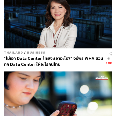
คือเริ่มเปิด TikTok ก่อนได้เปรียบ
ใช้ Marketplace อย่าง Lazada และ Shopee อย่าง
ชาญฉลาด
ควรจัดโปรโมชันในช่วง CBMO (Crazy Brand Mega
Offer) เนื่องจากลูกค้าส่วนใหญ่จะรอคอยเพื่อซื้อสินค้า
THAILAND
/
BUSINESS
ในช่วงนี้ ทำให้ร้านค้ามีโอกาสเพิ่มยอดขายได้ถึง 30-
“ไม่เอา Data Center ไทยจะเอาอะไร?” จรีพร WHA ชวน
40% ในเวลาเพียง 2 ชั่วโมง ตั้งแต่เที่ยงคืนถึงตี 2 ของ
3.0K
ถก Data Center ให้อะไรคนไทย
วัน D-Day เช่น 11.11, 12.12 เป็นต้น
แบ่งงบประมาณทำ CPAS (Collaborative
Performance Advertising Solution) เพื่อเข้าถึงกลุ่มเป้า
หมายที่เคยเข้ามาดูสินค้าบนแพลตฟอร์ม หรือ Add to
Cart
ให้ความสำคัญกับ ROAS (Return on Ad Spend) หรือ
รายได้จากค่าโฆษณาที่ยิงออกไป อธิบายง่ายๆ คือ ยิง
โฆษณา 1 บาท จะได้ยอดขายกี่บาท คือถ้ากำหนด