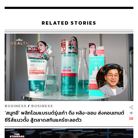
คือโปรแกรม TikTok Affiliate ซึ่งจะทำให้ผู้บริโภคซื้อ
ง่ายยิ่งขึ้น โปรแกรมส่งฟรี (TikTok Free Shipping)
นอกจากนั้น ค่าคอมของ TikTok ที่ต่ำกว่าแพลตฟอร์ม
RELATED STORIES
อื่นๆ (Minimal Commission) จะทำให้แบรนด์หรือร้าน
ค้าออนไลน์มีกำไรเพิ่มขึ้นอีกด้วย
คนไทยชอบรับข่าวสารด้วยวิดีโอมากกว่าการอ่าน และ
TikTok เป็นแพลตฟอร์มวิดีโอที่ได้รับความนิยมมาก
ที่สุดในประเทศไทย
TikTok Live เป็นเครื่องมือที่มีประสิทธิภาพในการกระ
ตุ้นยอดขาย เพราะสามารถเข้าถึงผู้ชมได้อย่างใกล้ชิด
และสร้างความรู้สึกมีส่วนร่วม
ค่าโฆษณาบน TikTok ต่ำกว่าแพลตฟอร์มอื่นๆ เช่น
Facebook ถึง 10 เท่า
TikTok กลายเป็นแพลตฟอร์มที่ได้รับความนิยมในทุก
BUSINESS
/
BUSINESS
กลุ่มเป้าหมาย ไม่ได้จำกัดเฉพาะกลุ่ม ยกตัวอย่าง
‘สมูทอี’ พลิกโฉมแบรนด์รุ่นเก๋า ดึง หลิง-ออม ส่งคอนเทนต์
แบรนด์ที่อยู่ในกลุ่ม Premium Mass หรือ Premium ก็
38
ซีรีส์แนวตั้ง สู้ตลาดสกินแคร์ชะลอตัว
ขายดีบน TikTok ด้วย เช่น Samsung Thailand, Estée
Lauder, Yves Saint Laurent, Kiehl’s และ Dyson สรุป