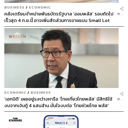
BUSINESS
/
ECONOMIC
คลังเตรียมจำหน่ายพันธบัตรรัฐบาล ‘ออมพลัส’ รอบถัดไป
...
เร็วสุด 4 ก.ย.นี้ อาจเพิ่มสัดส่วนการขายแบบ Small Lot
First มากขึ้น
ECONOMIC
/
BUSINESS
‘เอกนิติ’ เผยอยู่ระหว่างหารือ ‘ไทยเที่ยวไทยพลัส’ มีสิทธิใช้
...
งบจากเงินกู้ 4 แสนล้าน มั่นใจงบต่อ ‘ไทยช่วยไทย พลัส’
เฟส 2 มีเพียงพอ