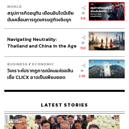
ผ่านแอปพลิเคชันต่างๆ ที่คุณสะดวกหรือใช้งานอยู่แล้วได้เลย
WORLD
สรุปภารกิจอนุทิน เยือนอินโดนีเซีย
515
ขับเคลื่อนการทูตเศรษฐกิจเชิงรุก
ประกาศหุ้นส่วนยุทธศาสตร์ไทย –
อินโดนีเซีย
TAGS:
TikTok
ช้อปปิ้งออนไลน์
ธุรกิจอีคอมเมิร์ซ
ช้อปปิ้ง
Navigating Neutrality:
อีคอมเมิร์ซ
ชวพล ฟ้าอำนวยผล
Lazada
Shopee
Thailand and China in the Age
Statista
150
of a New Global Order
BUSINESS
/
ECONOMIC
วิเคราะห์ปรากฏการณ์คนแห่ขอสิน
2.5K
เชื่อ CLICX อาจเป็นเพียงยอด
ภูเขาน้ำแข็ง ของปัญหาหนี้ครัว
เรือนไทยที่ถูกซุกไว้
1.2K
LATEST STORIES
ABOUT THE AUTHOR