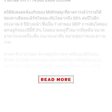
สถิติยังสอดคล้องกับของ McKinsey ที่คาดการณ์ว่ารายได้
ช่องทางอีคอมเมิร์ซไทยจะเติบโตมากถึง 25% ต่อปีไปอีก
ประมาณ 3 ปีข้างหน้า ซึ่งเป็น 7 เท่าของ GDP การเติบโตของ
เศรษฐกิจของปีนี้ที่ 2% โดยหมวดหมู่ที่โตมากที่สุดคือ หมวด
อาหารและเครื่องดื่ม และรองมาคือ หมวดสุขภาพและความ
งาม
ชวพล ฟ้าอำนวยผล นักกลยุทธ์การตลาดอีคอมเมิร์ซและ
ดิจิทัล เล่าให้ฟังว่าจากประสบการณ์ที่คลุกคลีอยู่ในแวดวง
อีคอมเมิร์ซ, ดิจิทัลมาร์เก็ตติ้ง และสตาร์ทอัพมากว่า 15 ปี
เชื่อว่า Marketplace เป็นเครื่องมือการตลาดที่ทำเงินได้
มหาศาล
READ MORE
“ที่ผ่านมาผมดูแลทั้งแบรนด์ชั้นนำมากกว่า 10 แบรนด์ รวมถึง
ร้านค้าเล็กๆ ที่เริ่มจากศูนย์บนช่องทางออนไลน์ ซึ่งผมได้เปิด
ร้านค้าและทำการตลาดให้บน Lazada และ Shopee ผ่านไป
2 ปี ปัจจุบันร้านค้าดังกล่าวมียอดขายสูงถึง 7-8 หลักต่อเดือน