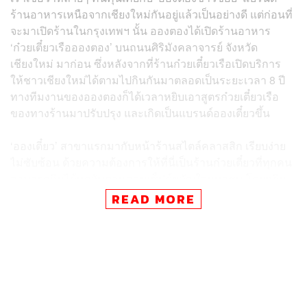
ร้านอาหารเหนือจากเชียงใหม่กันอยู่แล้วเป็นอย่างดี แต่ก่อนที่
จะมาเปิดร้านในกรุงเทพฯ นั้น อองตองได้เปิดร้านอาหาร
‘ก๋วยเตี๋ยวเรืออองตอง’ บนถนนศิริมังคลาจารย์ จังหวัด
เชียงใหม่ มาก่อน ซึ่งหลังจากที่ร้านก๋วยเตี๋ยวเรือเปิดบริการ
ให้ชาวเชียงใหม่ได้ตามไปกินกันมาตลอดเป็นระยะเวลา 8 ปี
ทางทีมงานของอองตองก็ได้เวลาหยิบเอาสูตรก๋วยเตี๋ยวเรือ
ของทางร้านมาปรับปรุง และเกิดเป็นแบรนด์อองเตี๋ยวขึ้น
‘อองเตี๋ยว’ สาขาแรกมากับหน้าร้านสไตล์คลาสสิก เรียบง่าย
ไม่ซับซ้อน ด้วยความต้องการให้ที่นี่เป็นร้านก๋วยเตี๋ยวที่ทุกคน
สามารถกินได้ทุกวันตามคอนเซ็ปต์ขวัญใจมหาชน โดยหยิบ
เอาสูตรดั้งเดิมมาปรับปรุง ปรับวัตถุดิบ จนออกมาเป็นสูตร
READ MORE
เฉพาะของที่นี่ โดยมีเมนูหลักเป็นก๋วยเตี๋ยวเรือที่ลูกค้า
สามารถเลือกได้ระหว่างหมูหรือเนื้อ (เริ่มต้นชามละ 80 บาท)
พร้อม Customise ได้เลยทั้งเส้น เนื้อสด เนื้อตุ๋น ลูกชิ้น หรือ
เครื่องใน ตามความชอบ
พร้อมด้วยเมนูใหม่ที่มีเฉพาะที่นี่อย่าง ‘เมนูนรกแตก’ ที่เรียก