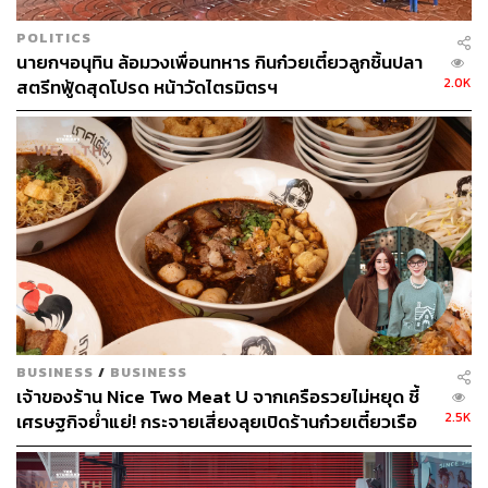
POLITICS
415
นายกฯอนุทิน ล้อมวงเพื่อนทหาร กินก๋วยเตี๋ยวลูกชิ้นปลา
2.0K
สตรีทฟู้ดสุดโปรด หน้าวัดไตรมิตรฯ
ABOUT THE AUTHOR
วรรษชล คัวดรี้
Lifestyle Editor ประจำกอง THE STANDARD
POP
BUSINESS
/
BUSINESS
เจ้าของร้าน Nice Two Meat U จากเครือรวยไม่หยุด ชี้
2.5K
เศรษฐกิจย่ำแย่! กระจายเสี่ยงลุยเปิดร้านก๋วยเตี๋ยวเรือ
จับลูกค้าระดับแมส