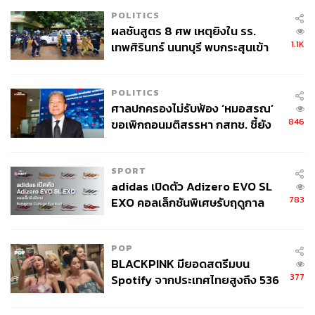
POLITICS
ผลชันสูตร 8 ศพ เหตุยิงใน รร.
1.1K
เทพศิรินทร์ นนทบุรี พบกระสุนเข้า
จุดสำคัญ ‘ศีรษะ-หน้าอก’ ครูถูกยิง
4 นัด จากระยะไกล
POLITICS
ศาลปกครองไม่รับฟ้อง ‘หมอสรณ’
846
ขอเพิกถอนมติสรรหา กสทช. ชี้ยัง
ไม่ใช่ผู้เดือดร้อนเสียหาย
SPORT
adidas เปิดตัว Adizero EVO SL
783
EXO คอลเล็กชันพิเศษรับฤดูกาล
College Football
POP
BLACKPINK มียอดสตรีมบน
377
Spotify จากประเทศไทยสูงถึง 536
ล้านครั้ง ตลอด 10 ปีที่ผ่านมา