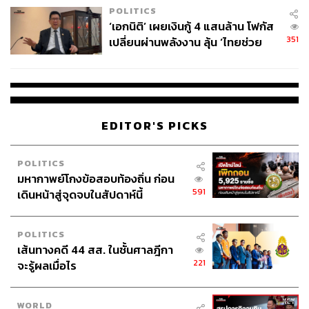
POLITICS
‘เอกนิติ’ เผยเงินกู้ 4 แสนล้าน โฟกัส
351
เปลี่ยนผ่านพลังงาน ลุ้น ‘ไทยช่วย
ไทยพลัส’ เฟส 2 รอประเมินความ
เหมาะสม
EDITOR'S PICKS
POLITICS
มหากาพย์โกงข้อสอบท้องถิ่น ก่อน
591
เดินหน้าสู่จุดจบในสัปดาห์นี้
POLITICS
เส้นทางคดี 44 สส. ในชั้นศาลฎีกา
221
จะรู้ผลเมื่อไร
WORLD