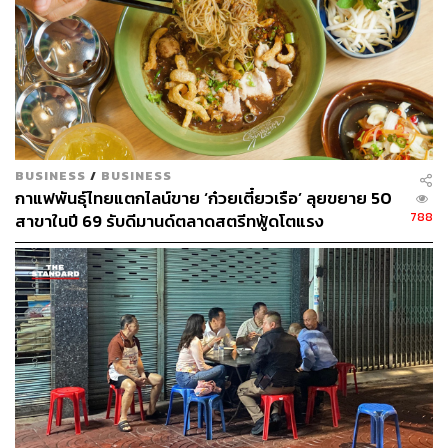
BUSINESS
/
BUSINESS
กาแฟพันธุ์ไทยแตกไลน์ขาย ‘ก๋วยเตี๋ยวเรือ’ ลุยขยาย 50
788
สาขาในปี 69 รับดีมานด์ตลาดสตรีทฟู้ดโตแรง
TAGS:
ก๋วยเตี๋ยว
อาหารเหนือ
ก๋วยเตี๋ยวเรือ
ร้านก๋วยเตี๋ยว
อองตองข้าวซอย
อองเตี๋ยว