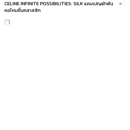
CELINE INFINITE POSSIBILITIES: SILK แคมเปญผ้าพัน
...
คอไหมชิ้นคลาสสิก
SPORT
หมวกนิวยอร์ก นิกส์ ขึ้นแท่นเครื่องแต่งกายที่ฮอตที่สุดใน
...
โลก หลังคว้าแชมป์ NBA