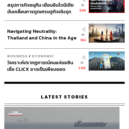
สรุปภารกิจอนุทิน เยือนอินโดนีเซีย
549
ขับเคลื่อนการทูตเศรษฐกิจเชิงรุก
ประกาศหุ้นส่วนยุทธศาสตร์ไทย –
อินโดนีเซีย
Navigating Neutrality:
Thailand and China in the Age
184
of a New Global Order
BUSINESS
/
ECONOMIC
วิเคราะห์ปรากฏการณ์คนแห่ขอสิน
2.6K
เชื่อ CLICX อาจเป็นเพียงยอด
ภูเขาน้ำแข็ง ของปัญหาหนี้ครัว
เรือนไทยที่ถูกซุกไว้
LATEST STORIES