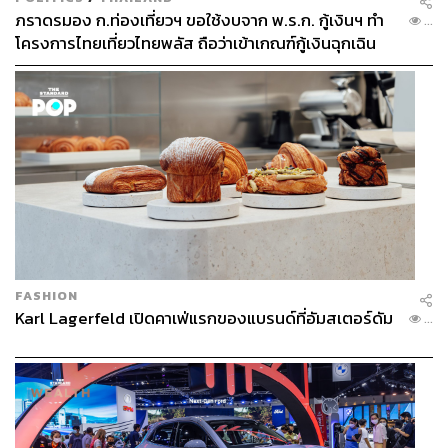
ภราดรมอง ก.ท่องเที่ยวฯ ขอใช้งบจาก พ.ร.ก. กู้เงินฯ ทำ
...
โครงการไทยเที่ยวไทยพลัส ถือว่าเข้าเกณฑ์กู้เงินฉุกเฉิน
FASHION
Karl Lagerfeld เปิดคาเฟ่แรกของแบรนด์ที่อัมสเตอร์ดัม
...