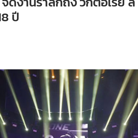
งานรำลึกถึง วิกตอเรีย ลี นั
18 ปี