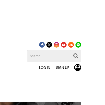
LOG IN
SIGN UP