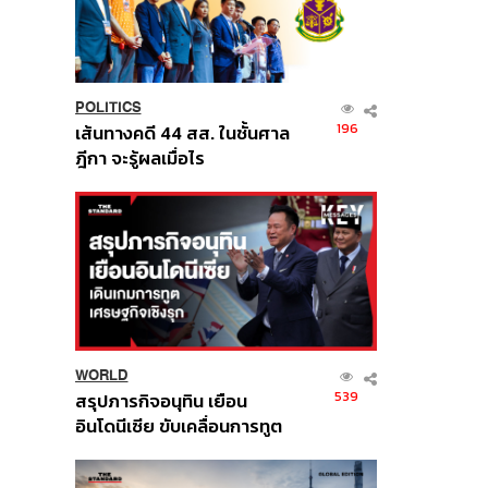
POLITICS
196
เส้นทางคดี 44 สส. ในชั้นศาล
ฎีกา จะรู้ผลเมื่อไร
WORLD
539
สรุปภารกิจอนุทิน เยือน
อินโดนีเซีย ขับเคลื่อนการทูต
เศรษฐกิจเชิงรุก ประกาศหุ้น
ส่วนยุทธศาสตร์ไทย –