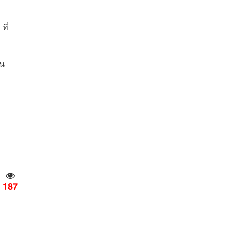
ที่
าน
187