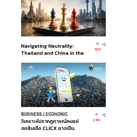
อินโดนีเซีย
Navigating Neutrality:
169
Thailand and China in the
Age of a New Global
Order
BUSINESS
/
ECONOMIC
2.6K
วิเคราะห์ปรากฏการณ์คนแห่
ขอสินเชื่อ CLICX อาจเป็น
เพียงยอดภูเขาน้ำแข็ง ของ