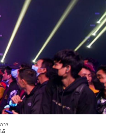
งการ
ได้