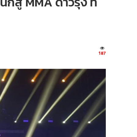
กสู้ MMA ดาวรุ่ง ที่
187