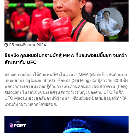
25 พฤศจิกายน 2024
ซือหมิง คุณหมอในคราบนักสู้ MMA ที่แอบพ่อแม่ขึ้นชก จนคว้า
สัญญากับ UFC
สร้างความฮือฮาให้กับแฟนกีฬาในแวดวง MMA (ศิลปะป้องกันตัวแบบ
ผสมผสาน) อยู่ไม่น้อย สำหรับ ซือหมิง (Shi Ming) นักสู้สาววัย 30 ปี ซึ่ง
นอกจากจะเอาชนะคู่ต่อสู้ด้วยการเตะก้านคอน็อก เฟิงเสี่ยวคาน (Feng
Xiaocan) ในรอบชิงชนะเลิศรุ่นสตรอว์เวตหญิงของค่าย UFC ในศึก
UFC Macau ช่วงสุดสัปดาห์ที่ผ่านมา ซือหมิงยังเปิดเผยข้อมูลที่ทำให้
แฟนกีฬาประหลาดใจพอสมค...