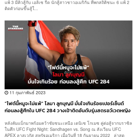
แพ้ 3 มีคิวสู้กับ เอลิเซ รีด นักสู้สาวชาวอเมริกัน ที่พกสถิติชนะ 6 แพ้ 2
ติดตัวก่อนขึ้นสู้ใ...
11 กุมภาพันธ์ 2023
“ไฟต์นี้หนูจะไม่แพ้” โลมา ลูกบุญมี มั่นใจเกินร้อยเปอร์เซ็นต์
ก่อนลงสู้ศึกใน UFC 284 วางเป้าติดอันดับรุ่นสตรอว์เวตหญิง
ในปี 2023
หลังคัมแบ็กมาพร้อมคว้าชัยชนะเหนือ เดนิเซ โกเมซ คู่ต่อสู้จากบราซิล
ในศึก UFC Fight Night: Sandhagen vs. Song ณ สังเวียน UFC
APEX ลาสเวกัส สหรัฐอเมริกา เมื่อวันที่ 18 กันยายน 2022 ล่าสุด