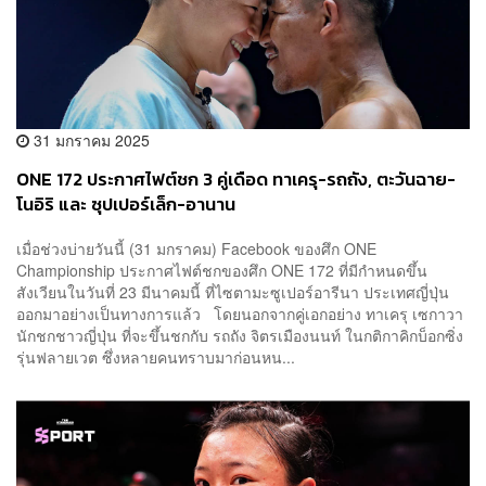
31 มกราคม 2025
ONE 172 ประกาศไฟต์ชก 3 คู่เดือด ทาเครุ-รถถัง, ตะวันฉาย-
โนอิริ และ ซุปเปอร์เล็ก-อานาน
เมื่อช่วงบ่ายวันนี้ (31 มกราคม) Facebook ของศึก ONE
Championship ประกาศไฟต์ชกของศึก ONE 172 ที่มีกำหนดขึ้น
สังเวียนในวันที่ 23 มีนาคมนี้ ที่ไซตามะซูเปอร์อารีนา ประเทศญี่ปุ่น
ออกมาอย่างเป็นทางการแล้ว โดยนอกจากคู่เอกอย่าง ทาเครุ เซกาวา
นักชกชาวญี่ปุ่น ที่จะขึ้นชกกับ รถถัง จิตรเมืองนนท์ ในกติกาคิกบ็อกซิ่ง
รุ่นฟลายเวต ซึ่งหลายคนทราบมาก่อนหน...