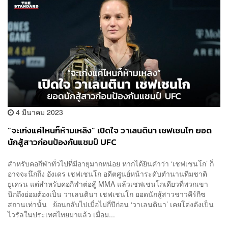
4 มีนาคม 2023
“จะเก่งแค่ไหนก็ห้ามเหลิง” เปิดใจ วาเลนตินา เชฟเชนโก ยอด
นักสู้สาวก่อนป้องกันแชมป์ UFC
สำหรับคอกีฬาทั่วไปที่มีอายุมากหน่อย หากได้ยินคำว่า ‘เชฟเชนโก’ ก็
อาจจะนึกถึง อังเดร เชฟเชนโก อดีตศูนย์หน้าระดับตำนานทีมชาติ
ยูเครน แต่สำหรับคอกีฬาต่อสู้ MMA แล้วเชฟเชนโกเดียวที่พวกเขา
นึกถึงย่อมต้องเป็น วาเลนตินา เชฟเชนโก ยอดนักสู้สาวชาวคีร์กีซ
สถานเท่านั้น ย้อนกลับไปเมื่อไม่กี่ปีก่อน ‘วาเลนตินา’ เคยโด่งดังเป็น
ไวรัลในประเทศไทยมาแล้ว เมื่อม...