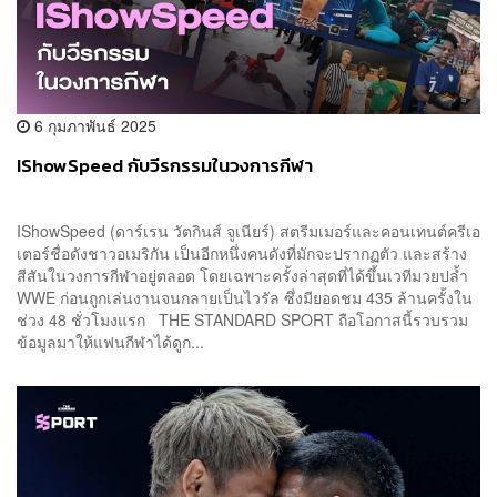
6 กุมภาพันธ์ 2025
IShowSpeed กับวีรกรรมในวงการกีฬา
IShowSpeed (ดาร์เรน วัตกินส์ จูเนียร์) สตรีมเมอร์และคอนเทนต์ครีเอ
เตอร์ชื่อดังชาวอเมริกัน เป็นอีกหนึ่งคนดังที่มักจะปรากฏตัว และสร้าง
สีสันในวงการกีฬาอยู่ตลอด โดยเฉพาะครั้งล่าสุดที่ได้ขึ้นเวทีมวยปล้ำ
WWE ก่อนถูกเล่นงานจนกลายเป็นไวรัล ซึ่งมียอดชม 435 ล้านครั้งใน
ช่วง 48 ชั่วโมงแรก THE STANDARD SPORT ถือโอกาสนี้รวบรวม
ข้อมูลมาให้แฟนกีฬาได้ดูก...