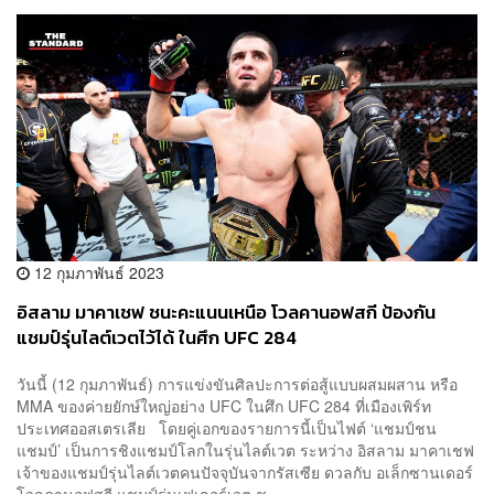
12 กุมภาพันธ์ 2023
อิสลาม มาคาเชฟ ชนะคะแนนเหนือ โวลคานอฟสกี ป้องกัน
แชมป์รุ่นไลต์เวตไว้ได้ ในศึก UFC 284
วันนี้ (12 กุมภาพันธ์) การแข่งขันศิลปะการต่อสู้แบบผสมผสาน หรือ
MMA ของค่ายยักษ์ใหญ่อย่าง UFC ในศึก UFC 284 ที่เมืองเพิร์ท
ประเทศออสเตรเลีย โดยคู่เอกของรายการนี้เป็นไฟต์ ‘แชมป์ชน
แชมป์’ เป็นการชิงแชมป์โลกในรุ่นไลต์เวต ระหว่าง อิสลาม มาคาเชฟ
เจ้าของแชมป์รุ่นไลต์เวตคนปัจจุบันจากรัสเซีย ดวลกับ อเล็กซานเดอร์
โวลคานอฟสกี แชมป์รุ่นเฟเธอร์เวต ช...