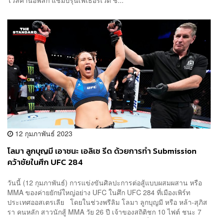
12 กุมภาพันธ์ 2023
โลมา ลูกบุญมี เอาชนะ เอลิเซ รีด ด้วยการทำ Submission
คว้าชัยในศึก UFC 284
วันนี้ (12 กุมภาพันธ์) การแข่งขันศิลปะการต่อสู้แบบผสมผสาน หรือ
MMA ของค่ายยักษ์ใหญ่อย่าง UFC ในศึก UFC 284 ที่เมืองเพิร์ท
ประเทศออสเตรเลีย โดยในช่วงพรีลิม โลมา ลูกบุญมี หรือ หล้า-สุภิส
รา คนหลัก สาวนักสู้ MMA วัย 26 ปี เจ้าของสถิติชก 10 ไฟต์ ชนะ 7