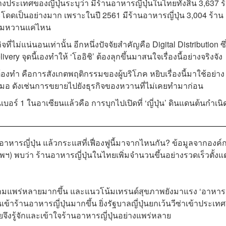
ประเทศของญี่ปุ่นระบุว่า มีร้านอาหารญี่ปุ่นในไทยทั้งสิ้น 3,637 ร
วกระโดดเป็นอย่างมาก เพราะในปี 2561 มีร้านอาหารญี่ปุ่น 3,004 ร้าน
ี้หอมหวานแค่ไหน
ี่ไม่แน่นอนเท่านั้น อีกหนึ่งปัจจัยสำคัญคือ Digital Distribution ซึ
ery จุดนี้เองทำให้ ‘โออิชิ’ ต้องลุกขึ้นมาสนใจเรื่องนี้อย่างจริงจัง
ชิต้องทำ คือการสังเกตพฤติกรรมของผู้บริโภค หยิบเรื่องนี้มาใช้อย่าง
เสมอ ดังเช่นการขยายไปยังธุรกิจของหวานที่ไม่เคยทำมาก่อน
บอร์ 1 ในอาเซียนแล้วคือ การบุกไปเปิดที่ ‘ญี่ปุ่น’ ดินแดนต้นกำเนิ
อาหารญี่ปุ่น แล้วกระแสที่เฟื่องฟูนี้มาจากไหนกัน? ข้อมูลจากองค์
พฯ) พบว่า ร้านอาหารญี่ปุ่นในไทยเพิ่มจำนวนขึ้นอย่างรวดเร็วตั้งแต
วามแพร่หลายมากขึ้น และแนวโน้มเทรนด์สุขภาพยังมาแรง ‘อาหาร
เดินเข้าร้านอาหารญี่ปุ่นมากขึ้น ยิ่งรัฐบาลญี่ปุ่นยกเว้นวีซ่าเข้าประเทศ
ทยจึงรู้จักและเข้าใจร้านอาหารญี่ปุ่นอย่างแพร่หลาย