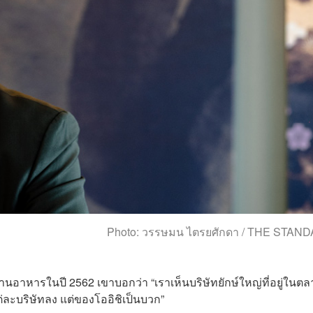
Photo: วรรษมน ไตรยศักดา / THE STAN
อาหารในปี 2562 เขาบอกว่า “เราเห็นบริษัทยักษ์ใหญ่ที่อยู่ในตล
่ละบริษัทลง แต่ของโออิชิเป็นบวก”