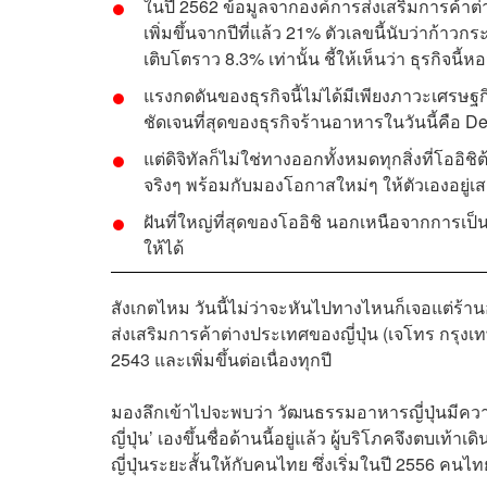
ในปี 2562 ข้อมูลจากองค์การส่งเสริมการค้าต่าง
เพิ่มขึ้นจากปีที่แล้ว 21% ตัวเลขนี้นับว่าก้า
เติบโตราว 8.3% เท่านั้น ชี้ให้เห็นว่า ธุรกิจน
แรงกดดันของธุรกิจนี้ไม่ได้มีเพียงภาวะเศรษฐกิจท
ชัดเจนที่สุดของธุรกิจร้านอาหารในวันนี้คือ Deliv
แต่ดิจิทัลก็ไม่ใช่ทางออกทั้งหมดทุกสิ่งที่โออิ
จริงๆ พร้อมกับมองโอกาสใหม่ๆ ให้ตัวเองอยู่
ฝันที่ใหญ่ที่สุดของโออิชิ นอกเหนือจากการเป็นเ
ให้ได้
สังเกตไหม วันนี้ไม่ว่าจะหันไปทางไหนก็เจอแต่ร้าน
ส่งเสริมการค้าต่างประเทศของญี่ปุ่น (เจโทร กรุงเท
2543 และเพิ่มขึ้นต่อเนื่องทุกปี
มองลึกเข้าไปจะพบว่า วัฒนธรรมอาหารญี่ปุ่นมีค
ญี่ปุ่น’ เองขึ้นชื่อด้านนี้อยู่แล้ว ผู้บริโภคจึงตบเท้า
ญี่ปุ่นระยะสั้นให้กับคนไทย ซึ่งเริ่มในปี 2556 คนไ