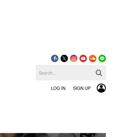
LOG IN
SIGN UP