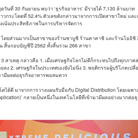
ดวันที่ 30 กันยายน พบว่า ‘ธุรกิจอาหาร’ มีรายได้ 7,130 ล้านบาท
ก้าวกระโดดที่ 52.4% ตัวเลขดังกล่าวมาจากการเปิดสาขาใหม่ แล
งเน้นประสิทธิภาพในการบริหารจัดการ
า โดยส่วนมากเป็นสาขาของร้านชาบูชิ ร้านคาคาชิ และร้านโออิชิ 
สิ้นรอบบัญชีปี 2562 ทั้งสิ้นรวม 266 สาขา
 สาเหตุ กล่าวคือ 1. เมื่อเศรษฐกิจโลกไม่ดีก็กระทบไปถึงทุกภาคส
อยลง 2. เศรษฐกิจในประเทศเองยังไม่นิ่ง 3. พฤติกรรมผู้บริโภคเปลี
ข้ามามีผลต่อธุรกิจอาหารพอสมควร
ิบโตได้ดี มาจากการวางแผนรับมือกับ Digital Distribution โดยเฉพา
pplication)’ กลายเป็นหนึ่งในเทคโนโลยีที่เข้ามามีผลอย่างมากต่อธุ