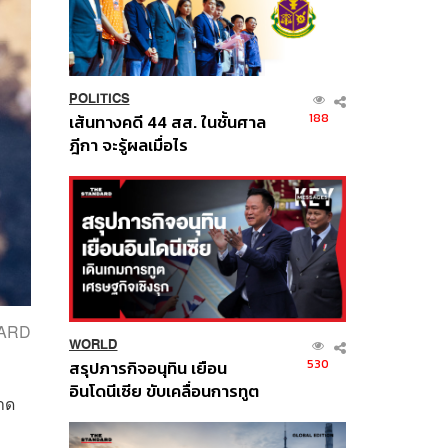
POLITICS
188
เส้นทางคดี 44 สส. ในชั้นศาล
ฎีกา จะรู้ผลเมื่อไร
DARD
WORLD
530
สรุปภารกิจอนุทิน เยือน
อินโดนีเซีย ขับเคลื่อนการทูต
าด
เศรษฐกิจเชิงรุก ประกาศหุ้น
ส่วนยุทธศาสตร์ไทย –