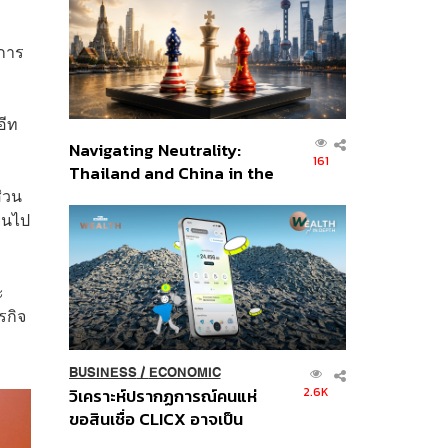
อินโดนีเซีย
ะการ
อีท
Navigating Neutrality:
161
Thailand and China in the
่วน
Age of a New Global
Order
่ยนไป
ะ
รกิจ
BUSINESS
/
ECONOMIC
2.6K
วิเคราะห์ปรากฏการณ์คนแห่
ขอสินเชื่อ CLICX อาจเป็น
เพียงยอดภูเขาน้ำแข็ง ของ