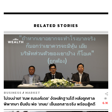
3 ด้านหลักตามที่ได้แจ้งแก่ผู้ถือหุ้นไว้ ปัจจุบันมีสถานะ
ทางการเงินที่มั่นคง มีทรัพย์สินกว่า 15,589.75 ล้านบาท มีหนี้
สินเพียง 6,302.30 ล้านบาท มูลค่าหุ้นทางบัญชี 0.78 บาทต่อ
หุ้น มีสัดส่วนหนี้สินต่อทุน (D/E Ratio) เพียง 0.68 เท่า ล่าสุด
RELATED STORIES
ออกหุ้นกู้จำนวน 900 ล้านบาท มีนักลงทุนให้ความสนใจจอง
เกินจำนวนมากกว่าที่เสนอขาย
สำหรับธุรกิจหลักของบริษัทเป็นธุรกิจด้านอสังหาริมทรัพย์ มี
ที่ดินเปล่า (Land Bank) รอการพัฒนาอยู่อีกจำนวนมาก ซึ่ง
บริษัทได้ซื้อเข้ามานานแล้ว และเนื่องจากเป็นบริษัทในหมวด
อสังหาริมทรัพย์ ที่ดินในสต๊อกจำนวนมากของบริษัทจะถูก
บันทึกในงบการเงินที่มูลค่าค่อนข้างต่ำเมื่อเทียบกับมูลค่า
ปัจจุบัน เชื่อว่าบริษัทมีทรัพย์สินที่มีมูลค่าสูงกว่าในงบการเงิน
อีกหลายพันล้านบาท บริษัทกำลังให้ที่ปรึกษาทางการเงิน
อิสระเข้าประเมินมูลค่าทางบัญชีของบริษัท ซึ่งเชื่อว่าจะมี
มูลค่าต่อหุ้นสูงกว่ามูลค่าปัจจุบันอย่างมาก
BUSINESS
/
MARKET
ไม่จบง่าย! ‘ณพ ณรงค์เดช’ งัดหลักฐานโต้ หลังถูกศาล
6.1K
พิพากษา ยืนยัน พ่อ ‘เกษม’ เซ็นเอกสารจริง พร้อมสู้คดี
ส่วนทางด้านการแพทย์นั้น ปัจจุบันมีโรงพยาบาลและคลินิก
ถึงที่สุด
ในประเทศไทยรวม 4 แห่ง ได้แก่ พระรามสอง เอกมัย ใน