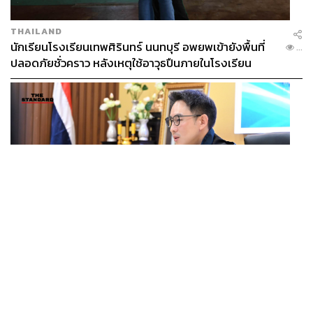
THAILAND
นักเรียนโรงเรียนเทพศิรินทร์ นนทบุรี อพยพเข้ายังพื้นที่
...
ปลอดภัยชั่วคราว หลังเหตุใช้อาวุธปืนภายในโรงเรียน
คลี่คลาย
POLITICS
มท.4 เร่งเคลียร์ใบอนุญาตโรงแรมภูเก็ตค้างกว่า 6 ปี ตั้ง
...
เป้าจบ ก.ย. ยกเป็นโมเดลแก้ทั้งประเทศ