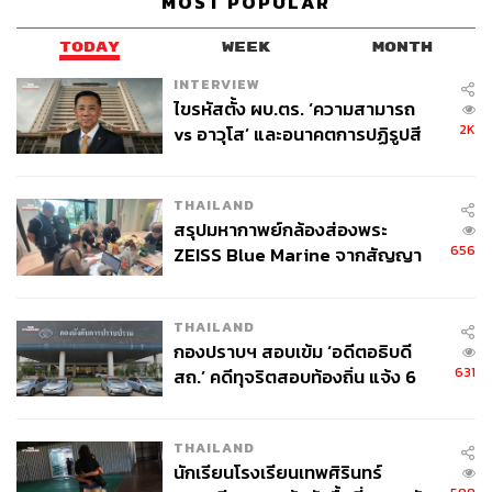
MOST POPULAR
TODAY
WEEK
MONTH
INTERVIEW
ไขรหัสตั้ง ผบ.ตร. ‘ความสามารถ
2K
vs อาวุโส’ และอนาคตการปฏิรูปสี
กากี กับ พล.ต.อ. เอก อังสนานนท์
THAILAND
สรุปมหากาพย์กล้องส่องพระ
656
ZEISS Blue Marine จากสัญญา
ผลิต 8.3 ล้าน สู่ข้อพิพาท ‘มา
เวลล์ฯ’ ฟ้อง ‘โทน บางแค’ ผิดนัด
THAILAND
จ่ายหนี้-แอบระบุแบรนด์
กองปราบฯ สอบเข้ม ‘อดีตอธิบดี
631
สถ.’ คดีทุจริตสอบท้องถิ่น แจ้ง 6
ข้อหาหนัก จ่อชง ป.ป.ช. 12 ส.ค. นี้
THAILAND
นักเรียนโรงเรียนเทพศิรินทร์