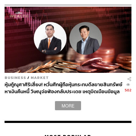
ประลองยุทธ ผงงอย
จ่ายคืนใน 1 ปี รวม 2,352 ล้านบาท
THE STANDARD WEALTH Feature Editor
BUSINESS
/
MARKET
หุ้นกู้ณุศาศิริเสี่ยง! หวั่นศึกผู้ถือหุ้นกระทบดีลขายสินทรัพย์
502
หาเงินคืนหนี้ วิษณุจ่อฟ้องกลับประเดช เหตุบิดเบือนข้อมูล
ทำให้ชื่อเสียงเสียหาย
MORE