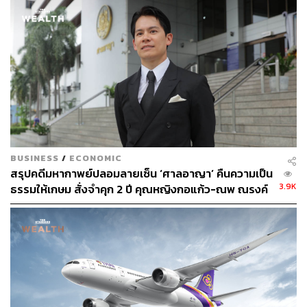
โครงการณุศา มาย โอโซน เขาใหญ่ และอุดรธานี ส่วนใน
ต่างประเทศมีที่เยอรมนี และโรงพยาบาลที่ประเทศจีน รวม
มูลค่าการลงทุนกว่า 1 พันล้านบาท ล่าสุดได้ลงทุนสร้าง
อาคารเพิ่มเติมบริเวณโรงพยาบาลพานาซี พระราม 2 อีกกว่า
200 ล้านบาท เพื่อเปิดศูนย์ศัลยกรรมครบวงจร โดยคาดว่าจะ
เปิดดำเนินการได้ภายในไตรมาส 3 นี้ และจะเป็นแหล่งราย
ได้ที่สำคัญของหน่วยธุรกิจทางการแพทย์ต่อไป
ทางด้านการลงทุนด้านพลังงาน หลังจากที่ณุศาศิริเข้าซื้อหุ้น
BUSINESS
/
ECONOMIC
บริษัท วินด์ เอนเนอร์ยี่ โฮลดิ้ง จำกัด จำนวน 7,748,294 หุ้น
สรุปคดีมหากาพย์ปลอมลายเซ็น ‘ศาลอาญา’ คืนความเป็น
หรือ 7.12% ในปีนี้บริษัทได้รับเงินปันผลแล้วกว่า 160 ล้าน
3.9K
ธรรมให้เกษม สั่งจำคุก 2 ปี คุณหญิงกอแก้ว-ณพ ณรงค์
บาท อีกทั้ง WEH มีผลการดำเนินงานตามคาด ในปี 2565 มี
เดช
กำไรสุทธิเฉียด 6 พันล้านบาท เป็นไปตามประมาณการที่
NUSA ประเมินไว้
“ณุศาศิริมีความมั่นคงทางการเงินอย่างมาก มี Land Bank ที่
มี Hidden Value ในงบการเงิน ทุกหมวดธุรกิจของบริษัทเริ่ม
สร้างรายได้ให้แก่บริษัทอย่างมั่นคง เราได้รับเงินปันผลจาก