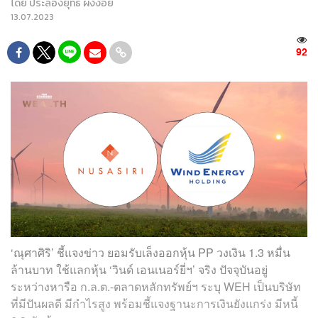
โดย
ประลองยุทธ ผงงอย
13.07.2023
92
‘ณุศาศิริ’ ชี้แจงข่าว ยอมรับเล็งออกหุ้น PP วงเงิน 1.3 หมื่น
ล้านบาท ใช้แลกหุ้น ‘วินด์ เอนเนอร์ยี่ฯ’ จริง ปัจจุบันอยู่
ระหว่างหารือ ก.ล.ต.-ตลาดหลักทรัพย์ฯ ระบุ WEH เป็นบริษัท
ที่มีปันผลดี มีกำไรสูง พร้อมชี้แจงฐานะการเงินยังแกร่ง มีหนี้