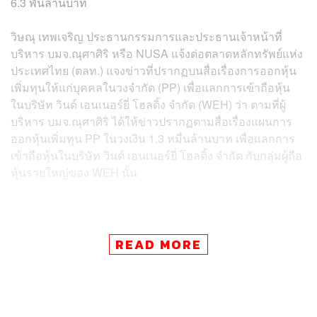
6.3 พันล้านบาท
วิษณุ เทพเจริญ ประธานกรรมการและประธานเจ้าหน้าที่
บริหาร บมจ.ณุศาศิริ หรือ NUSA แจ้งต่อตลาดหลักทรัพย์แห่ง
ประเทศไทย (ตลท.) แจงข่าวที่ปรากฏบนสื่อเรื่องการออกหุ้น
เพิ่มทุนให้แก่บุคคลในวงจำกัด (PP) เพื่อแลกการเข้าถือหุ้น
ในบริษัท วินด์ เอนเนอร์ยี่ โฮลดิ้ง จำกัด (WEH) ว่า ตามที่ผู้
บริหาร บมจ.ณุศาศิริ ได้ให้ข่าวปรากฏตามสื่อเรื่องแผนการ
ออกหุ้นเพิ่มทุน PP ในวงเงิน 1.3 หมื่นล้านบาท เพื่อแลกการ
เข้าถือหุ้นในบริษัท วินด์ เอนเนอร์ยี่ โฮลดิ้ง จำกัด กับกลุ่มผู้ถือ
หุ้นรายใหญ่ของ WEH นั้น
ข่าวที่เกี่ยวข้อง:
READ MORE
ตลท. เตือนเกาะติดคำชี้แจงงบการเงิน 1Q66 ของ NUS
A หลังผู้สอบบัญชีพบความซับซ้อนการจัดโครงสร้างผู้ข
ายโรงแรมในเยอรมนี ขีดเส้นตาย 25 ก.ค. นี้
‘ณุศาศิริ’ แจง 3 ปมร้อนหลังตลาดหลักทรัพย์ฯ สั่งชี้แจง