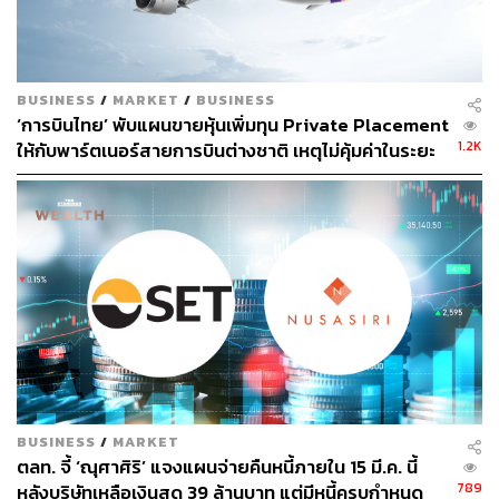
ธุรกิจพลังงานซึ่งเป็น Passive Income ให้กับบริษัท ซึ่งจะทำ
ให้ณุศาศิริมีความมั่นคงทางธุรกิจและเติบโตขึ้นทุกๆ ปี”
สามารถติดตาม THE STANDARD WEALTH
BUSINESS
/
MARKET
/
BUSINESS
‘การบินไทย’ พับแผนขายหุ้นเพิ่มทุน Private Placement
ผ่านแอปพลิเคชันต่างๆ ที่คุณสะดวกหรือใช้งานอยู่แล้วได้เลย
1.2K
ให้กับพาร์ตเนอร์สายการบินต่างชาติ เหตุไม่คุ้มค่าในระยะ
สั้น
TAGS:
บริษัท วินด์ เอนเนอร์ยี่ โฮลดิ้ง จำกัด
หุ้น PP
Private Placement (PP)
บริษัท ณุศาศิริ จำกัด (มหาชน) (NUSA)
92
BUSINESS
/
MARKET
ABOUT THE AUTHOR
ตลท. จี้ ‘ณุศาศิริ’ แจงแผนจ่ายคืนหนี้ภายใน 15 มี.ค. นี้
789
หลังบริษัทเหลือเงินสด 39 ล้านบาท แต่มีหนี้ครบกำหนด