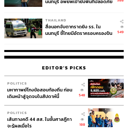
588
นนทบุรี อพยพเข้ายังพื้นที่ปลอดภัย
ชั่วคราว หลังเหตุใช้อาวุธปืนภายใน
โรงเรียนคลี่คลาย
THAILAND
สื่อนอกจับตากราดยิง รร. ใน
549
นนทบุรี ชี้ไทยมีอัตราครอบครองปืน
สูงในระดับต้นของภูมิภาค
EDITOR'S PICKS
POLITICS
มหากาพย์โกงข้อสอบท้องถิ่น ก่อน
548
เดินหน้าสู่จุดจบในสัปดาห์นี้
POLITICS
เส้นทางคดี 44 สส. ในชั้นศาลฎีกา
188
จะรู้ผลเมื่อไร