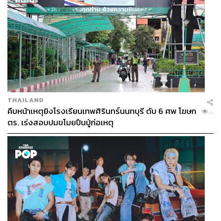
THAILAND
คืบหน้าเหตุยิงโรงเรียนเทพศิรินทร์นนทบุรี ดับ 6 ศพ โฆษก
...
ตร. เร่งสอบปมขโมยปืนปู่ก่อเหตุ