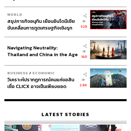
WORLD
สรุปภารกิจอนุทิน เยือนอินโดนีเซีย
529
ขับเคลื่อนการทูตเศรษฐกิจเชิงรุก
ประกาศหุ้นส่วนยุทธศาสตร์ไทย –
อินโดนีเซีย
Navigating Neutrality:
Thailand and China in the Age
160
of a New Global Order
BUSINESS
/
ECONOMIC
วิเคราะห์ปรากฏการณ์คนแห่ขอสิน
2.6K
เชื่อ CLICX อาจเป็นเพียงยอด
ภูเขาน้ำแข็ง ของปัญหาหนี้ครัว
เรือนไทยที่ถูกซุกไว้
LATEST STORIES