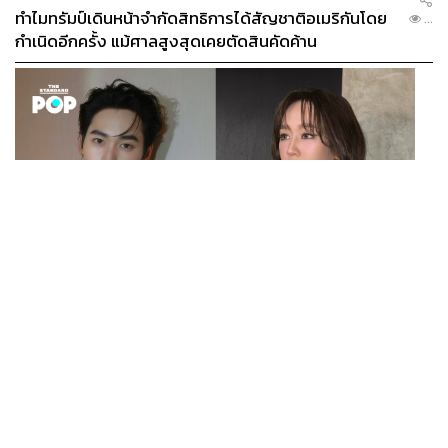
ทำไมทรัมป์เดินหน้าจำกัดสิทธิการได้สัญชาติอเมริกันโดย
...
กำเนิดอีกครั้ง แม้ศาลสูงสุดเคยตัดสินคัดค้าน
ENTERTAINMENT
เก้า นพเก้า และ พาย รินรดา เตรียมร่วมงานกันใน ‘รสกาล
...
Enchanted Taste In Time’