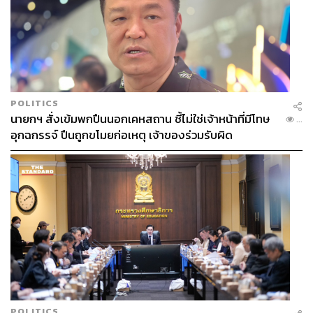
POLITICS
นายกฯ สั่งเข้มพกปืนนอกเคหสถาน ชี้ไม่ใช่เจ้าหน้าที่มีโทษ
...
อุกฉกรรจ์ ปืนถูกขโมยก่อเหตุ เจ้าของร่วมรับผิด
POLITICS