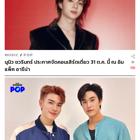
MUSIC
/
POP
นุนิว ชวรินทร์ ประกาศจัดคอนเสิร์ตเดี่ยว 31 ต.ค. นี้ ณ อิม
110
แพ็ค อารีน่า