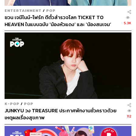
ENTERTAINMENT
/
POP
ชวน เจมีไนน์-โฟร์ท ตีตั๋วสำรวจโลก TICKET TO
5.3K
HEAVEN ในแบบฉบับ ‘น้องหัวแดง’ และ ‘น้องสมเจม’
K-POP
/
POP
JUNKYU วง TREASURE ประกาศพักงานชั่วคราวด้วย
112
เหตุผลเรื่องสุขภาพ