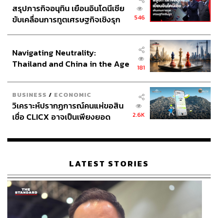
สรุปภารกิจอนุทิน เยือนอินโดนีเซีย
546
ขับเคลื่อนการทูตเศรษฐกิจเชิงรุก
ประกาศหุ้นส่วนยุทธศาสตร์ไทย –
อินโดนีเซีย
Navigating Neutrality:
Thailand and China in the Age
181
of a New Global Order
BUSINESS
/
ECONOMIC
วิเคราะห์ปรากฏการณ์คนแห่ขอสิน
2.6K
เชื่อ CLICX อาจเป็นเพียงยอด
ภูเขาน้ำแข็ง ของปัญหาหนี้ครัว
เรือนไทยที่ถูกซุกไว้
LATEST STORIES