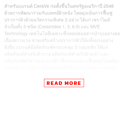
สำหรับแบรนด์ CeraVe ก่อตั้งขึ้นในสหรัฐอเมริกาปี 2548
ด้วยการพัฒนาร่วมกับแพทย์ผิวหนัง โดยมุ่งเน้นการฟื้นฟู
ปราการผิวด้วยนวัตกรรมพิเศษ 2 อย่าง ได้แก่ เซราไมด์
จำเป็นทั้ง 3 ชนิด (Ceramides 1, 3, 6-II) และ MVE
Technology เทคโนโลยีเฉพาะที่ปลดปล่อยสารบำรุงอย่างต่อ
เนื่องยาวนาน ช่วยเสริมสร้างปราการผิวให้แข็งแรงอย่าง
ยั่งยืน แบรนด์มีผลิตภัณฑ์ครอบคลุม 3 กลุ่มหลัก ได้แก่
ผลิตภัณฑ์สำหรับผิวกาย ผลิตภัณฑ์สำหรับผิวหน้า และ
ผลิตภัณฑ์ทำความสะอาดผิว ที่ออกแบบมาเพื่อตอบโจทย์ทุก
สภาพผิว ภายในงานผู้ร่วมงานยังได้สัมผัสประสบการณ์สุด
พิเศษและกิจกรรมเพื่อผิวสุขภาพดีมากมายตลอด 3 วัน ตั้งแต่
31 ตุลาคม-2 พฤศจิกายน 2568
READ MORE
TAGS:
การดูแลสุขภาพ
นุนิว-ชวรินทร์ เพริศพิริยะวงศ์
CeraVe
โฟร์ท-ณัฐวรรธน์ จิโรชน์ธิกุล
ความงาม
เครื่องสำอาง
Skin care
เซราไมด์