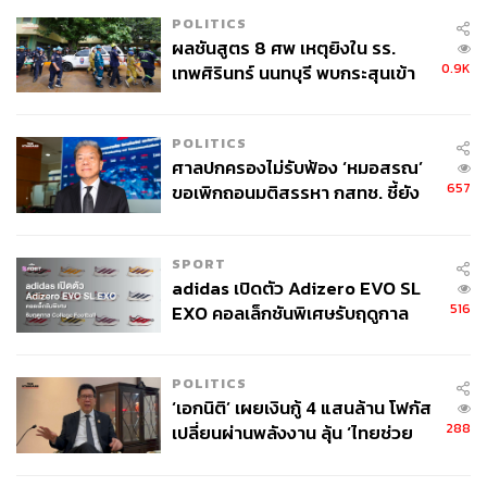
POLITICS
ผลชันสูตร 8 ศพ เหตุยิงใน รร.
0.9K
เทพศิรินทร์ นนทบุรี พบกระสุนเข้า
จุดสำคัญ ‘ศีรษะ-หน้าอก’ ครูถูกยิง
4 นัด จากระยะไกล
POLITICS
ศาลปกครองไม่รับฟ้อง ‘หมอสรณ’
657
ขอเพิกถอนมติสรรหา กสทช. ชี้ยัง
ไม่ใช่ผู้เดือดร้อนเสียหาย
SPORT
adidas เปิดตัว Adizero EVO SL
516
EXO คอลเล็กชันพิเศษรับฤดูกาล
College Football
POLITICS
‘เอกนิติ’ เผยเงินกู้ 4 แสนล้าน โฟกัส
288
เปลี่ยนผ่านพลังงาน ลุ้น ‘ไทยช่วย
ไทยพลัส’ เฟส 2 รอประเมินความ
เหมาะสม