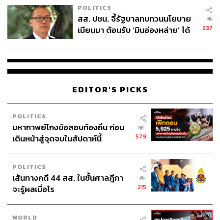
POLITICS
สส. ปชน. จี้รัฐบาลทบทวนนโยบาย
237
เมียนมา ต้อนรับ ‘มินอ่องหล่าย’ ได้
แค่สัญญาว่างเปล่า
EDITOR'S PICKS
POLITICS
มหากาพย์โกงข้อสอบท้องถิ่น ก่อน
579
เดินหน้าสู่จุดจบในสัปดาห์นี้
POLITICS
เส้นทางคดี 44 สส. ในชั้นศาลฎีกา
215
จะรู้ผลเมื่อไร
WORLD