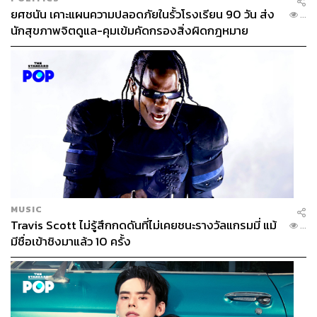
ยศชนัน เคาะแผนความปลอดภัยในรั้วโรงเรียน 90 วัน ส่ง
...
นักสุขภาพจิตดูแล-คุมเข้มคัดกรองสิ่งผิดกฎหมาย
MUSIC
Travis Scott ไม่รู้สึกกดดันที่ไม่เคยชนะรางวัลแกรมมี่ แม้
...
มีชื่อเข้าชิงมาแล้ว 10 ครั้ง