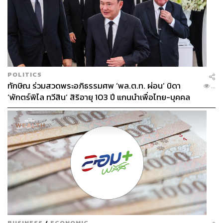
POLITICS
ทักษิณ ร่วมสวดพระอภิธรรมศพ ‘พล.ต.ท. ผ่อน’ บิดา
...
‘พักตร์พิไล ทวีสิน’ สิริอายุ 103 ปี แกนนำเพื่อไทย-บุคคล
หลากวงการร่วมอาลัย
BUSINESS
/
ECONOMIC