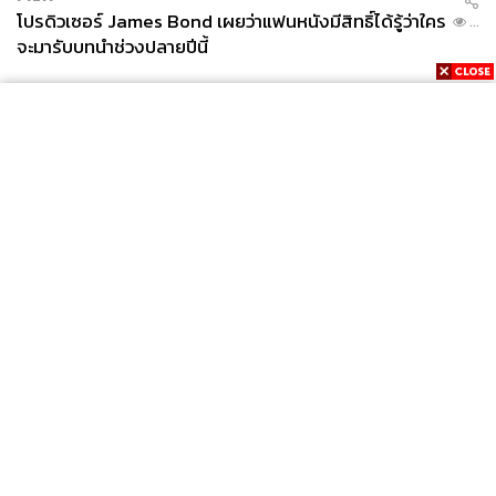
โปรดิวเซอร์ James Bond เผยว่าแฟนหนังมีสิทธิ์ได้รู้ว่าใคร
...
จะมารับบทนำช่วงปลายปีนี้
News
Wealth
Pop
Podcast
Video
Now
Opinion
Careers
Events
Privacy
About
Contact
Policy
FOR
ADVERTISING
MEMBERSHIP