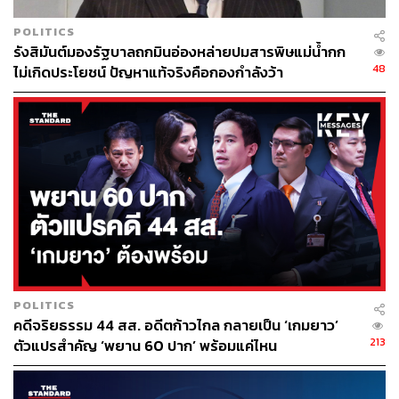
POLITICS
รังสิมันต์มองรัฐบาลถกมินอ่องหล่ายปมสารพิษแม่น้ำกก
48
ไม่เกิดประโยชน์ ปัญหาแท้จริงคือกองกำลังว้า
POLITICS
คดีจริยธรรม 44 สส. อดีตก้าวไกล กลายเป็น ‘เกมยาว’
213
ตัวแปรสำคัญ ‘พยาน 60 ปาก’ พร้อมแค่ไหน