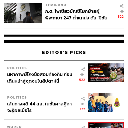
THAILAND
ก.ต. ไฟเขียวบัญชีโยกย้ายผู้
522
พิพากษา 247 ตำแหน่ง ดัน ‘มีชัย-
สรรพวิทย์’ คุมศาลอาญา-แพ่ง ‘วิธู
ร’ นั่งประธานศาลอุทธรณ์
EDITOR'S PICKS
POLITICS
มหากาพย์โกงข้อสอบท้องถิ่น ก่อน
522
เดินหน้าสู่จุดจบในสัปดาห์นี้
POLITICS
เส้นทางคดี 44 สส. ในชั้นศาลฎีกา
172
จะรู้ผลเมื่อไร
WORLD