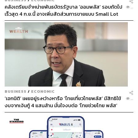
คลังเตรียมจำหน่ายพันธบัตรรัฐบาล ‘ออมพลัส’ รอบถัดไป
...
เร็วสุด 4 ก.ย.นี้ อาจเพิ่มสัดส่วนการขายแบบ Small Lot
First มากขึ้น
BUSINESS
/
ECONOMIC
‘เอกนิติ’ เผยอยู่ระหว่างหารือ ‘ไทยเที่ยวไทยพลัส’ มีสิทธิใช้
...
งบจากเงินกู้ 4 แสนล้าน มั่นใจงบต่อ ‘ไทยช่วยไทย พลัส’
เฟส 2 มีเพียงพอ