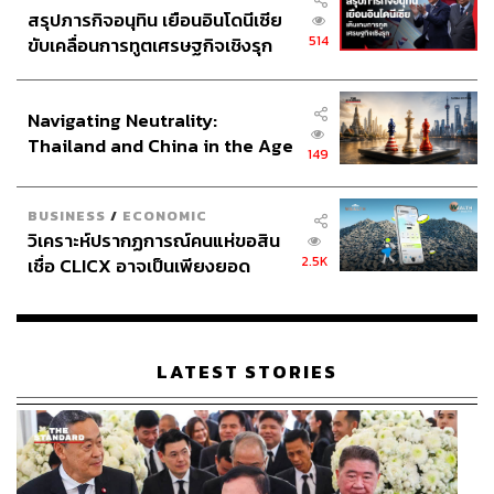
สรุปภารกิจอนุทิน เยือนอินโดนีเซีย
514
ขับเคลื่อนการทูตเศรษฐกิจเชิงรุก
ประกาศหุ้นส่วนยุทธศาสตร์ไทย –
อินโดนีเซีย
Navigating Neutrality:
Thailand and China in the Age
149
of a New Global Order
BUSINESS
/
ECONOMIC
วิเคราะห์ปรากฏการณ์คนแห่ขอสิน
2.5K
เชื่อ CLICX อาจเป็นเพียงยอด
ภูเขาน้ำแข็ง ของปัญหาหนี้ครัว
เรือนไทยที่ถูกซุกไว้
LATEST STORIES