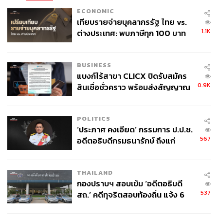
ECONOMIC
เทียบรายจ่ายบุคลากรรัฐ ไทย vs.
1.1K
ต่างประเทศ: พบภาษีทุก 100 บาท
ของคนไทยใช้ไปกับข้าราชการเฉียด
40 บาท
BUSINESS
แบงก์ไร้สาขา CLICX ปิดรับสมัคร
0.9K
สินเชื่อชั่วคราว พร้อมส่งสัญญาณ
เตือนกลุ่มกู้เงินผิดวัตถุประสงค์-ให้
ข้อมูลเท็จ เตรียมดำเนินคดีเด็ดขาด
POLITICS
‘ประภาศ คงเอียด’ กรรมการ ป.ป.ช.
567
อดีตอธิบดีกรมธนารักษ์ ถึงแก่
อนิจกรรม
THAILAND
กองปราบฯ สอบเข้ม ‘อดีตอธิบดี
537
สถ.’ คดีทุจริตสอบท้องถิ่น แจ้ง 6
ข้อหาหนัก จ่อชง ป.ป.ช. 12 ส.ค. นี้