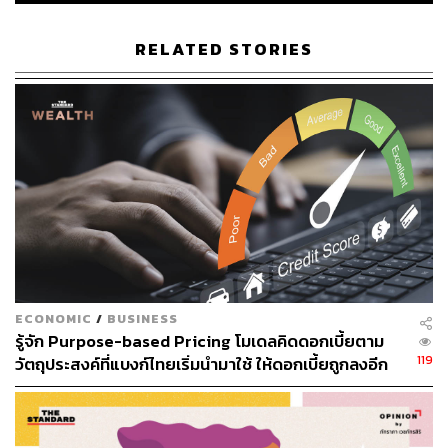
Nudge: Improving Decisions about Health, Wealth, and
Happiness
ซึ่งตีพิมพ์ครั้งแรกในปี 2008 และยังเป็นหนังสือที่
RELATED STORIES
ติดอันดับขายดีจนถึงปัจจุบัน พวกเขานำเสนอวิธีการเปลี่ยน
พฤติกรรมแนวใหม่ที่เน้นการใช้ประโยชน์จากการทำความ
เข้าใจการทำงานของสมองในด้านต่างๆ (เช่น มนุษย์มีแนว
โน้มยึดติดกับสภาวะที่เป็นอยู่เดิม หรือขี้เกียจเปลี่ยนค่าเริ่มต้น
ที่ตั้งไว้แล้ว) ซึ่งสามารถนำมาประยุกต์ใช้ในการออกแบบ
นโยบายที่ทำให้เกิด ‘ผลดี’ ต่อผู้คนและสังคมได้
กลับมาที่เงินบริจาค 1 ปอนด์ ถ้าคิดไวๆ คนส่วนใหญ่ก็น่าจะ
บริจาคเงิน เพราะส่วนหนึ่งมาจากความขี้เกียจที่จะไปเปลี่ยน
(Status Quo Bias) อีกส่วนก็น่าจะมาจากเมื่อท้องอิ่มแล้วก็
อยากทำความดีเพื่อแบ่งปันให้กับคนที่ด้อยโอกาสกว่า และอีก
ECONOMIC
/
BUSINESS
ส่วนอาจจะรู้สึกว่าเงิน 1 ปอนด์ เมื่อเทียบกับค่าอาหารก็ไม่ได้
รู้จัก Purpose-based Pricing โมเดลคิดดอกเบี้ยตาม
เป็นจำนวนที่สูงมากนัก
119
วัตถุประสงค์ที่แบงก์ไทยเริ่มนำมาใช้ ให้ดอกเบี้ยถูกลงอีก
1.5% – 4% เมื่อใช้จ่ายจำเป็น
ดูเผินๆ แล้วทุกคนน่าจะได้ประโยชน์จากการบริจาคเงินใน
ลักษณะนี้ ร้านอาหารได้บอกบุญลูกค้า ลูกค้าได้ทำบุญ เด็กๆ
มีข้าวกิน และสังคมดีขึ้นเพราะมีการแบ่งปัน เรื่องราวดู