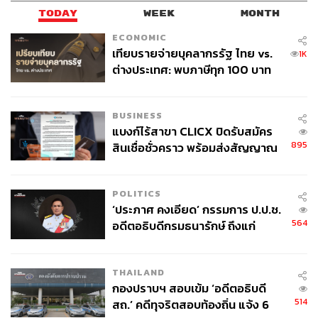
TODAY
WEEK
MONTH
อย่างไรก็ตาม ผู้เขียนรู้ตัวว่าตอนนี้เราอยู่ต่างบ้านต่างเมือง
ECONOMIC
คนท้องถิ่นที่นี่อาจจะไม่รู้สึกอะไรด้วยซ้ำที่จะต้องบอกว่า
เทียบรายจ่ายบุคลากรรัฐ ไทย vs.
1K
“รบกวนเอา 1 ปอนด์นี่ออกด้วยค่ะ” อาจจะเป็นเราเองที่เป็นคน
ต่างประเทศ: พบภาษีทุก 100 บาท
ต้องเปลี่ยนให้ตัวเองกล้าแจ้งพนักงานเวลาที่เราไม่ต้องการ
ของคนไทยใช้ไปกับข้าราชการเฉียด
บริจาคเงิน
40 บาท
BUSINESS
ส่วนตัวคิดว่าถ้าร้านอาหารในไทยอยากใช้ Opt-out ในการ
แบงก์ไร้สาขา CLICX ปิดรับสมัคร
ให้คนบริจาคเงิน สามารถใช้เทคนิคการ Nudge โดยการ
895
สินเชื่อชั่วคราว พร้อมส่งสัญญาณ
เกริ่นชี้นำ (Priming) มาช่วยประกอบกัน ร้านอาหารสามารถ
เตือนกลุ่มกู้เงินผิดวัตถุประสงค์-ให้
บอกลูกค้าถึงเจตนาที่จะรวมค่าบริจาคไว้ในค่าอาหาร โดย
ข้อมูลเท็จ เตรียมดำเนินคดีเด็ดขาด
เขียนไว้ในเมนูหรือตามผนัง และยังสามารถเพิ่มข้อมูลเกี่ยว
POLITICS
‘ประภาศ คงเอียด’ กรรมการ ป.ป.ช.
กับองค์กรการกุศลเพื่อบอกเหตุผลจูงใจว่าทำไมอยาก
564
อดีตอธิบดีกรมธนารักษ์ ถึงแก่
สนับสนุน และเงินส่วนนี้จะช่วยสังคมอย่างไร โดยหลักการคือ
อนิจกรรม
‘ให้บอกลูกค้าก่อน ลูกค้าจะได้ไม่ต้องรู้สึกเซอร์ไพรส์ตอนเห็น
บิลเรียกเก็บ’
THAILAND
กองปราบฯ สอบเข้ม ‘อดีตอธิบดี
เพียงเท่านี้ก็จะสามารถเชิญชวนให้คนมาร่วมทำบุญโดยไม่
514
สถ.’ คดีทุจริตสอบท้องถิ่น แจ้ง 6
ต้องให้ลูกค้ารู้สึกโดนมัดมือชก และยังได้อิ่มท้องอิ่มบุญกันอีก