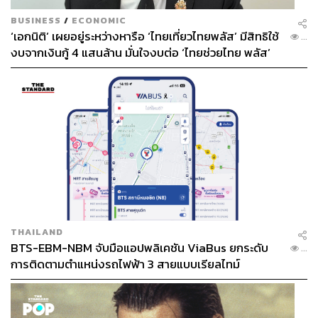
BUSINESS
/
ECONOMIC
‘เอกนิติ’ เผยอยู่ระหว่างหารือ ‘ไทยเที่ยวไทยพลัส’ มีสิทธิใช้
...
งบจากเงินกู้ 4 แสนล้าน มั่นใจงบต่อ ‘ไทยช่วยไทย พลัส’
เฟส 2 มีเพียงพอ
THAILAND
BTS-EBM-NBM จับมือแอปพลิเคชัน ViaBus ยกระดับ
...
การติดตามตำแหน่งรถไฟฟ้า 3 สายแบบเรียลไทม์