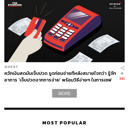
แบบที่สองนี้แม้ว่าจะเห็นประโยชน์ชัดเจนต่อสังคม แต่ก็อาจ
จะสร้างความรู้สึกกังวลใจกับผู้บริจาคที่ไม่ได้เต็มใจตั้งแต่ต้น
ได้
กลับมาที่กรณีร้านอาหารที่ไปมาวันนี้ ผู้เขียนมองว่าเป็น
เหตุการณ์ที่ตรงกับแบบ Pro-social Nudge มากกว่าแบบ Pro-
self Nudge เพราะเงินบริจาคมีประโยชน์ต่อสังคม และส่วน
ตัวไม่ได้คาดหวังว่าจะมาทำบุญที่ร้านอาหาร
GUEST
สิ่งที่ได้รับจากประสบการณ์ครั้งนี้คือถ้าจะ Nudge หรือ
ควักเงินสดมันเจ็บปวด รูดก่อนจ่ายทีหลังสบายใจกว่า รู้จัก
พยายามที่จะเปลี่ยนพฤติกรรมใคร ก็ควรต้องคิดถึงจิตใจของ
391
อาการ ‘เจ็บปวดจากการจ่าย’ พร้อมวิธีง่ายๆ ในการเซฟ
ผู้ถูก Nudge ด้วย ต่อให้เจตนาดีแค่ไหนก็สามารถมีผลลัพธ์ที่
เงิน
คาดไม่ถึง (Unintended Consequences) เกิดขึ้นได้เหมือน
MORE
กัน
แม้เทคนิค Opt-out อาจจะทำให้คนบริจาคได้เยอะ แต่ก็อาจ
จะมีผลกระทบในเชิงลบกับความรู้สึกและภาพลักษณ์ได้ หาก
MOST POPULAR
ไม่คำนึงถึงพฤติกรรมและความรู้สึกของคน