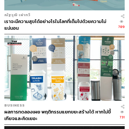
หลัก)
Pro-social Nudge (ประโยชน์ต่อสังคมในภาพรวมเป็น
ณัฐวุฒิ เผ่าทวี
หลัก)
เราจะมีความสุขได้อย่างไรในโลกที่เต็มไปด้วยความไม่
789
แน่นอน
ประเภทที่ 1 Pro-self Nudge เช่น การตั้งค่าอัตโนมัติให้ออม
เงินในกองทุนสำรองเลี้ยงชีพ การที่ร้านอาหารฟาสต์ฟู้ดจัดให้
ขนาดเฟรนช์ฟรายส์กับน้ำอัดลมขนาดเล็กซึ่งมีจำนวนแคลอรี
น้อยกว่าขนาดกลางและใหญ่เป็นค่าเริ่มต้นในอาหารชุด
แบบที่หนึ่งนี้ เมื่อถูก Nudge ประโยชน์ก็เกิดแก่ตัวคนเปลี่ยน
พฤติกรรมเอง เช่น มีเงินออมมากขึ้น อ้วนน้อยหน่อยจากกา
รกินเฟรนช์ฟรายส์กับน้ำอัดลมขนาดเล็ก
ประเภทที่ 2 Pro-social Nudge เป็นแบบที่มีข้อถกเถียงกันมาก
หน่อย เช่น การบริจาคอวัยวะโดยการให้ค่าเริ่มต้นคือ ‘ทุกคน
BUSINESS
บริจาคอวัยวะ’ ถ้าไม่อยากบริจาคก็ไปยกเลิกได้ ซึ่งตามหลัก
ผลการทดลองเผย พฤติกรรมแยกขยะสร้างได้ หากไม่ขี้
พฤติกรรมศาสตร์แล้วคนก็ไม่ค่อยไปยกเลิกกันเท่าไร เพราะ
731
เกียจและคิดเยอะ
ติดกับ Status Quo Bias