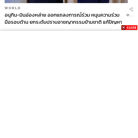
WORLD
อนุทิน-มินอ่องหล่าย ออกแถลงการณ์ร่วม หนุนความร่วม
...
มือรอบด้าน ยกระดับปราบอาชญากรรมข้ามชาติ แก้ปัญหา
หมอกควัน-มลพิษทางน้ำ
News
Wealth
Pop
Podcast
Video
Now
Opinion
Careers
Events
Privacy
About
Contact
Policy
FOR
ADVERTISING
MEMBERSHIP