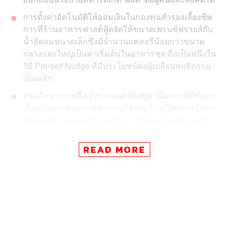
การตั้งค่าอัตโนมัติให้ออมเงินในกองทุนสำรองเลี้ยงชีพ
การที่ร้านอาหารฟาสต์ฟู้ดจัดให้ขนาดเฟรนช์ฟรายส์กับ
น้ำอัดลมขนาดเล็กซึ่งมีจำนวนแคลอรีน้อยกว่าขนาด
กลางและใหญ่เป็นค่าเริ่มต้นในอาหารชุด ถือเป็นหนึ่งใน
วิธี Pro-self Nudge ที่มีประโยชน์ต่อผู้เปลี่ยนพฤติกรรม
เป็นหลัก
ส่วนอีกประเภทคือ Pro-social Nudge เป็นแบบที่มีข้อถก
เถียงกันมากหน่อย เช่น การบริจาคอวัยวะโดยการให้ค่า
เริ่มต้นคือ ‘ทุกคนบริจาคอวัยวะ’ ถ้าไม่อยากบริจาคก็ไป
ยกเลิกได้ ซึ่งตามหลักพฤติกรรมศาสตร์แล้วคนก็ไม่ค่อย
ไปยกเลิกกันเท่าไร เพราะติดกับ Status Quo Bias
READ MORE
ถ้าจะ Nudge หรือพยายามที่จะเปลี่ยนพฤติกรรมใคร ก็
ควรต้องคิดถึงจิตใจของผู้ถูก Nudge ด้วย ต่อให้เจตนาดี
แค่ไหนก็สามารถมีผลลัพธ์ที่คาดไม่ถึงได้
ผู้เขียนไปกินข้าวที่ร้านอาหารแห่งหนึ่งในลอนดอน ตอนจะ
จ่ายเงินพบว่าในบิลเรียกเก็บเงินมีรายการหนึ่งที่น่าสนใจมาก