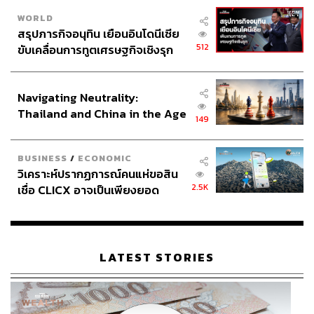
WORLD
สรุปภารกิจอนุทิน เยือนอินโดนีเซีย
ABOUT THE AUTHOR
512
ขับเคลื่อนการทูตเศรษฐกิจเชิงรุก
ประกาศหุ้นส่วนยุทธศาสตร์ไทย –
ภัทราภา เวชภัทรสิริ (ต้า)
อินโดนีเซีย
นักศึกษาปริญญาเอกด้านวิทยาศาสตร์
Navigating Neutrality:
พฤติกรรม (Behavioural Science) ณ
มหาวิทยาลัย Warwick ประเทศอังกฤษ เจ้าของ
Thailand and China in the Age
149
เพจพฤติกรรมทำไม?
of a New Global Order
BUSINESS
/
ECONOMIC
วิเคราะห์ปรากฏการณ์คนแห่ขอสิน
2.5K
เชื่อ CLICX อาจเป็นเพียงยอด
ภูเขาน้ำแข็ง ของปัญหาหนี้ครัว
เรือนไทยที่ถูกซุกไว้
LATEST STORIES