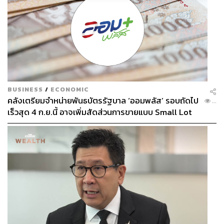
BUSINESS
/
ECONOMIC
คลังเตรียมจำหน่ายพันธบัตรรัฐบาล ‘ออมพลัส’ รอบถัดไป
...
เร็วสุด 4 ก.ย.นี้ อาจเพิ่มสัดส่วนการขายแบบ Small Lot
First มากขึ้น