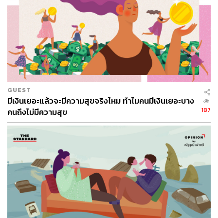
Happy Ending ดี
ปกติแล้วส่วนตัวผู้เขียนเป็นคนชอบทำบุญ แต่ทำไมคราวนี้เรา
ถึงแอบรู้สึกว่าโดนบังคับให้ทำบุญ ทั้งๆ ที่เราก็มีตัวเลือกที่จะ
บอกพนักงานได้ว่า “รบกวนเอา 1 ปอนด์ออกหน่อยนะคะ”
แต่ในสถานการณ์นั้นทำให้เราเกิดความรู้สึกหน้าบาง ไม่กล้า
GUEST
บอก เขิน แล้วจากความเขินก็กลายเป็นความสงสัยว่า “ทำไม
มีเงินเยอะแล้วจะมีความสุขจริงไหม ทำไมคนมีเงินเยอะบาง
ต้องมา Nudge กันด้วยวิธีนี้เนี่ย”
187
คนถึงไม่มีความสุข
ก็เลยมาลองคิดๆ ดูว่าทำไมกันนะ
ปัจจุบันมีการแบ่งวิธีการ Nudge หรือการสะกิดให้เกิด
พฤติกรรมไว้หลากหลายแบบ โดยมุมมองหนึ่งที่สามารถมอง
ได้คือมุมมองว่าประโยชน์จากการเปลี่ยนพฤติกรรมเกิดขึ้น
กับใครเป็นหลัก ซึ่งสามารถแบ่งได้เป็น 2 ประเภทคือ
Pro-self Nudge (ประโยชน์ต่อผู้เปลี่ยนพฤติกรรมเป็น