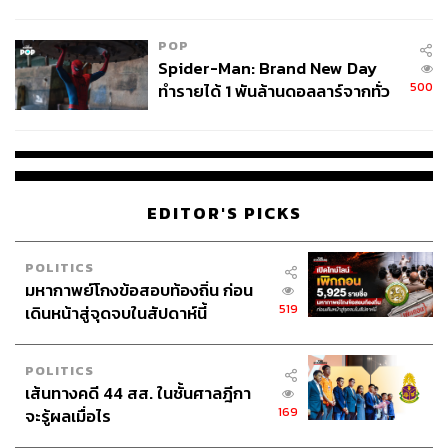
ข้อหาหนัก จ่อชง ป.ป.ช. 12 ส.ค. นี้
ด้วย
POP
ภาพประกอบ: นิสากร ฤทธาภัย
Spider-Man: Brand New Day
พิสูจน์อักษร: ภาสิณี เพิ่มพันธุ์พงศ์
500
ทำรายได้ 1 พันล้านดอลลาร์จากทั่ว
อ้างอิง:
โลกภายใน 6 วัน
Hagman, W., Andersson, D., Västfjäll, D. and
Tinghög, G., 2015. Public views on policies involving
nudges. Review of Philosophy and Psychology, 6(3),
pp.439-453.
EDITOR'S PICKS
TAGS:
เศรษฐศาสตร์พฤติกรรม
ภัทราภา เวชภัทรสิริ
POLITICS
มหากาพย์โกงข้อสอบท้องถิ่น ก่อน
519
เดินหน้าสู่จุดจบในสัปดาห์นี้
POLITICS
เส้นทางคดี 44 สส. ในชั้นศาลฎีกา
169
จะรู้ผลเมื่อไร
4.0K