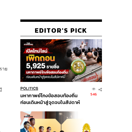
EDITOR'S PICK
ีราย
ี
POLITICS
546
มหากาพย์โกงข้อสอบท้องถิ่น
ก่อนเดินหน้าสู่จุดจบในสัปดาห์
นี้