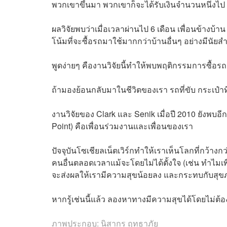
พวกเขาขึ้นมา พวกเขาก็จะได้รับเงินจำนวนหนึ่งไป 
ผลวิจัยพบว่าเมื่อเวลาผ่านไป 6 เดือน เพื่อนข้างบ้า
โน้มที่จะซื้อรถมาใช้มากกว่าบ้านอื่นๆ อย่างมีนัย
พูดง่ายๆ คืองานวิจัยนี้ทำให้พบพฤติกรรมการซื้อร
ถ้ามองย้อนกลับมาในชีวิตของเรา รถที่ขับ กระเป๋าที่
งานวิจัยของ Clark และ Senik เมื่อปี 2010 ยังพบอี
Point) คือเพื่อนร่วมงานและเพื่อนของเรา
ปัจจุบันโซเชียลเน็ตเวิร์กทำให้เราเห็นโลกที่กว้าง
คนอื่นตลอดเวลาแม้จะโดยไม่ได้ตั้งใจ (เช่น ทำไมเพ
จะส่งผลให้เรามีความสุขน้อยลง และกระทบกับสุข
หากรู้เช่นนี้แล้ว ลองหาทางมีความสุขได้โดยไม่ต้
ภาพประกอบ: นิสากร ฤทธาภัย