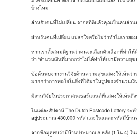
มีใครเปลี่ยนคำตอบจากเงินเดือนเดือนละ 100,000 
บ้างไหม
สำหรับคนที่ไม่เปลี่ยน จากสถิติแล้วคุณเป็นคนส่วน
สำหรับคนที่เปลี่ยน แปลกใจหรือไม่ว่าทำไมเรายอมม
หากเราตั้งสมมติฐานว่าคนจะเลือกตัวเลือกที่ทำให
ว่า ‘จำนวนเงินที่มากกว่าไม่ได้ทำให้เขามีความสุขม
ข้อค้นพบจากงานวิจัยด้านความสุขแสดงให้เห็นว่าหล
มากกว่าการพอใจในสิ่งที่ได้มาในรูปของจำนวนเงิน
มีงานวิจัยในประเทศเนเธอร์แลนด์ที่แสดงให้เห็นถ
ในแต่ละสัปดาห์ The Dutch Postcode Lottery จะท
อยู่ประมาณ 430,000 รหัส และในแต่ละรหัสมีบ้
จากข้อมูลพบว่ามีบ้านประมาณ 5 หลัง (1 ใน 4) ในแต