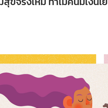
ามสุขจริงไหม ทำไมคนมีเงินเ