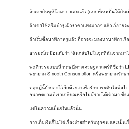
ถ้าเคยกินซูชิโอมากาเสะแล้ว (แบบที่เชฟปั้นให้กินเ
ถ้าเคยใช้ครีมบำรุงผิวราคาแพงมากๆ แล้ว ก็อาจจ
ถ้าเริ่มซื้อนาฬิกาหรูแล้ว ก็อาจจะมองหานาฬิกาเร
อารมณ์เหมือนกับว่า “ฉันกลับไปในจุดที่ฉันจากมาไม
พฤติกรรมแบบนี้ ทฤษฎีทางเศรษฐศาสตร์ที่ชื่อว่า
L
พยายาม Smooth Consumption หรือพยายามรักษาระ
ทฤษฎีนี้ยังบอกไว้อีกด้วยว่าเพื่อรักษาระดับไลฟ์สไต
อนาคตยามที่เราเกษียณหรือไม่มีรายได้เข้ามา ซึ่ง
แต่ในความเป็นจริงแล้วนั้น
การเก็บเงินก็ไม่ใช่เรื่องง่ายสำหรับทุกคน และเป็นเ