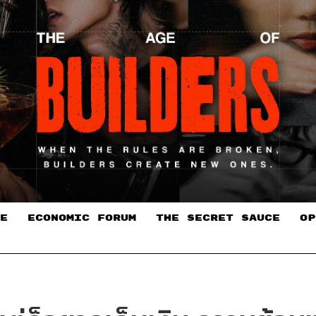
E
ECONOMIC FORUM
THE SECRET SAUCE​
OP