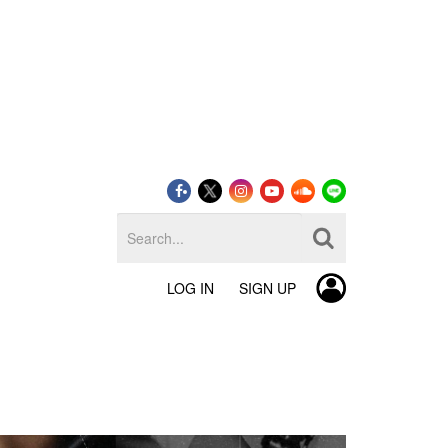
LOG IN
SIGN UP