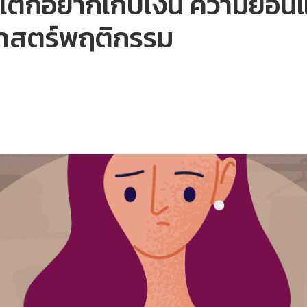
ต่ก็อยากเก็บเงิน ความย้อนแ
ฐศาสตร์พฤติกรรม