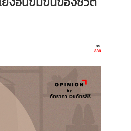
ย้งอันขมขื่นของชีวิต
339