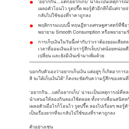
‘อยากกิน…แต่ก็อยากเก็บ’ น่าจะเป็นเหตุการณ
เผลอตัวโอนไว รูดปรื๊ด พอรู้ตัวอีกทีก็มีแต่รายจ่
กลับไปใช้ของที่ราคาถูกลง
พฤติกรรมแบบนี้ ทฤษฎีทางเศรษฐศาสตร์ที่ชื่อว่
พยายาม Smooth Consumption หรือพยายามรัก
การเก็บเงินในวันนี้เท่ากับว่าเราต้องยอมเสียสล
เวลาที่ออมเงินแล้วเรารู้สึกเจ็บปวดน้อยหน่อยคื
เปลี่ยน และยังมีเงินเข้ามาเพิ่มด้วย
บอกกับตัวเองว่าอยากเก็บเงิน แต่อยู่ๆ ก็เกิดอาการอ
สิ จะได้เก็บเงินได้” ก็คงจะขัดกับความรู้สึกของคนท
‘อยากกิน…แต่ก็อยากเก็บ’ น่าจะเป็นเหตุการณ์ที่หลา
นำเสนอให้ลองกินลองใช้ตลอด ทั้งจากเพื่อนสนิทหรื
เผลอตัวเมื่อไรก็โอนไว รูดปรื๊ด ลองไปเรื่อยๆ พอรู้ตั
เป็นเรื่องยากที่จะกลับไปใช้ของที่ราคาถูกลง
ตัวอย่างเช่น