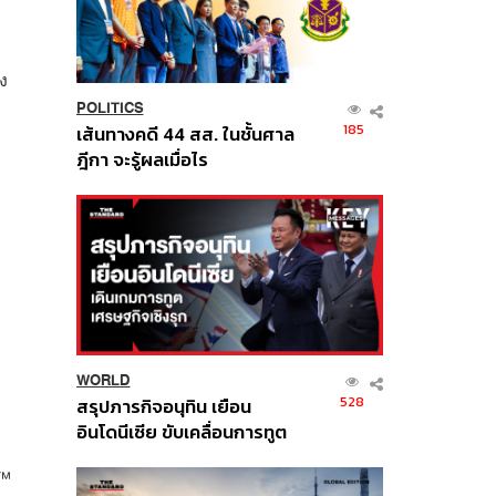
าง
POLITICS
185
เส้นทางคดี 44 สส. ในชั้นศาล
ฎีกา จะรู้ผลเมื่อไร
WORLD
528
สรุปภารกิจอนุทิน เยือน
อินโดนีเซีย ขับเคลื่อนการทูต
เศรษฐกิจเชิงรุก ประกาศหุ้น
w™
ส่วนยุทธศาสตร์ไทย –