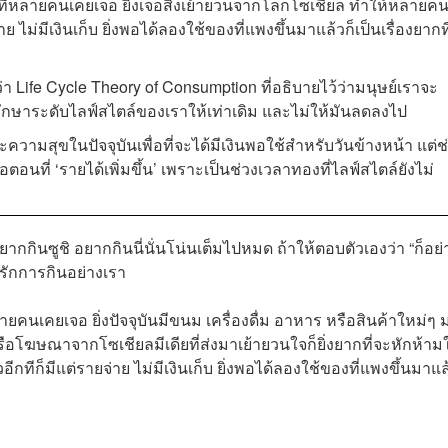
์ที่หลายคนเคยเจอ ยิ่งเจอสิ่งเย้ายวนจากโลกโซเชียล ทำให้หลายค
าย ไม่มีเงินเก็บ ยิ่งพอได้ลองใช้ของที่แพงขึ้นมาแล้วก็เป็นเรื่องยากท
า Life Cycle Theory of Consumption ที่อธิบายไว้ว่ามนุษย์เราจะ
ษาระดับไลฟ์สไตล์ของเราให้เท่าเดิม และไม่ให้มันลดลงไป
ะความสุขในปัจจุบันเพื่อที่จะได้มีเงินพอใช้สำหรับวันข้างหน้า แต่ช
อตอนที่ ‘รายได้เพิ่มขึ้น’ เพราะเป็นช่วงเวลาทองที่ไลฟ์สไตล์ยังไม่
ยากกินซูชิ อยากกินนี่นั่นโน่นเต็มไปหมด ถ้าให้ตอบตัวเองว่า “ก็อย่
ี่รักการกินอย่างเรา
ยคนเคยเจอ ยิ่งปัจจุบันมีขนม เครื่องดื่ม อาหาร หรือสินค้าใหม่ๆ 
อโฆษณาจากโซเชียลมีเดียที่ส่งมาเย้ายวนใจก็ยิ่งยากที่จะหักห้าม
วอีกทีก็มีแต่รายจ่าย ไม่มีเงินเก็บ ยิ่งพอได้ลองใช้ของที่แพงขึ้นมาแล