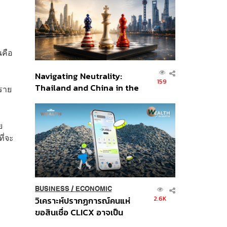
อินโดนีเซีย
นคือ
Navigating Neutrality:
159
Thailand and China in the
งราย
Age of a New Global
Order
ย
ี่จะ
BUSINESS
/
ECONOMIC
2.6K
วิเคราะห์ปรากฏการณ์คนแห่
้
ขอสินเชื่อ CLICX อาจเป็น
เพียงยอดภูเขาน้ำแข็ง ของ