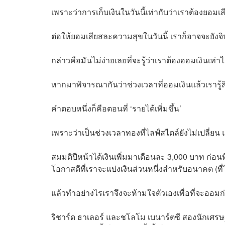
เพราะว่าการเก็บเงินในวันนี้เท่ากับว่าเราต้องยอมเส
ต่อให้ยอมเสียสละความสุขในวันนี้ เราก็อาจจะยัง
กล่าวคือมันไม่ง่ายเลยที่จะรู้ว่าเราต้องออมเงินเท
หากมาพิจารณากันว่าช่วงเวลาที่ออมเงินแล้วเราร
คำตอบหนึ่งก็คือตอนที่ ‘รายได้เพิ่มขึ้น’
เพราะว่าเป็นช่วงเวลาทองที่ไลฟ์สไตล์ยังไม่เปลี่ยน แ
สมมติปีหน้าได้เงินเพิ่มมาเดือนละ 3,000 บาท ก่อนท
โอกาสดีที่เราจะแบ่งเงินส่วนหนึ่งสำหรับอนาคต (ที่
แล้วทำอย่างไรเราจึงจะห้ามใจตัวเองเพื่อที่จะออม
ริชาร์ด ธาเลอร์
และ
ชโลโม เบนาร์ตซี
สองนักเศรษฐ