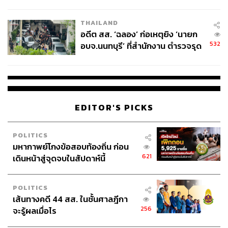
ผู้ใช้ถอดเปลี่ยนแบตเองได้ ก่อนกฎ
EU บังคับปีหน้า
THAILAND
อดีต สส. ‘ฉลอง’ ก่อเหตุยิง ‘นายก
532
อบจ.นนทบุรี’ ที่สำนักงาน ตำรวจรุด
ลงพื้นที่
EDITOR'S PICKS
POLITICS
มหากาพย์โกงข้อสอบท้องถิ่น ก่อน
621
เดินหน้าสู่จุดจบในสัปดาห์นี้
POLITICS
เส้นทางคดี 44 สส. ในชั้นศาลฎีกา
256
จะรู้ผลเมื่อไร