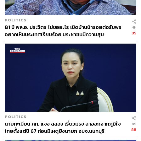
POLITICS
81 ปี พล.อ. ประวิตร ไม่ขออะไร เปิดบ้านป่ารอยต่อรับพร
95
อยากเห็นประเทศเรียบร้อย ประชาชนมีความสุข
POLITICS
นายทะเบียน ภท. แจง ฉลอง เรี่ยวแรง ลาออกจากภูมิใจ
88
ไทยตั้งแต่ปี 67 ก่อนมีเหตุยิงนายก อบจ.นนทบุรี