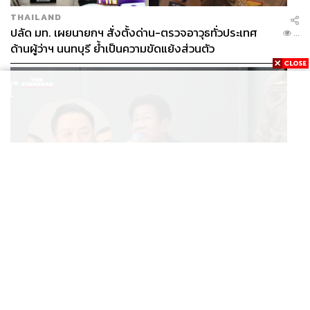
THAILAND
ปลัด มท. เผยนายกฯ สั่งตั้งด่าน-ตรวจอาวุธทั่วประเทศ
...
ด้านผู้ว่าฯ นนทบุรี ย้ำเป็นความขัดแย้งส่วนตัว
POLITICS
นายกฯ สั่งเด็ดขาดคดียิงนายก อบจ.นนทบุรี ติง ‘ฉลอง’
...
ยังนั่งแถลงข่าวเหมือนไม่มีอะไรเกิดขึ้น