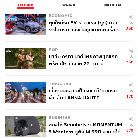
TODAY
WEEK
MONTH
ECONOMIC
ยุคใหม่รถ EV ราคาเริ่ม (ถูก) กว่า
3.5K
รถไฮบริด หลังต้นทุนแบตเตอรี่ลด
ลง - จีนแห่บุกตลาดเกิดใหม่
POP
นาคี๓ ครุฑา นาคี เผยภาพชุดแรก
2.5K
พร้อมปักวันฉาย 22 ต.ค. นี้
THAILAND
เมื่อถนนกลายเป็นรันเวย์ ‘แยกริน
1.7K
คำ’ จัด LANNA HAUTE
COUTURE กลางสายฝน
BUSINESS
ลองใช้ Sennheiser MOMENTUM
679
5 Wireless หูฟัง 14,990 บาท ที่ให้