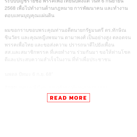
ระบบบัญชีรายชื่อ พรรคเพื่อไทยนับตั้งแต่ วันที่ 6 กันยายน
2568 เพื่อไปทำงานด้านกฎหมาย การพัฒนาคน และทำงาน
ตอบแทนบุญคุณแผ่นดิน
ผมขอกราบขอบพระคุณท่านอดีตนายกรัฐมนตรี ดร.ทักษิณ
ชินวัตร และคุณหญิงพจมาน ดามาพงศ์ เป็นอย่างสูง ตลอดจน
พรรคเพื่อไทย และขอส่งความ ปรารถนาดีไปยังเพื่อน
สส.และสมาชิกพรรค ที่เคยทำงาน ร่วมกันมา ขอให้ท่านโชค
ดีและประสบความสำเร็จในงาน ที่ทำเพื่อประชาชน
นพดล ปัทมะ 6 ก.ย. 68”
TAGS:
พรรคเพื่อไทย
สมาชิกสภาผู้แทนราษฎร (สส.)
นพดล ปัทมะ
READ MORE