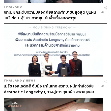
THAILAND
กทม. ยกระดับความปลอดภัยสถานศึกษาขั้นสูงสุด ชูแผน
...
‘หนี-ซ่อน-สู้’ ประกาศคุมเข้มพื้นที่ปลอดอาวุธ
THAILAND
/
NEWS
เมิร์ซ เอสเธติกส์ จับมือ นาโนเทค สวทช. ผนึกกำลังวิจัย
...
Aesthetic Longevity ปูทางสู่การดูแลผิวเฉพาะบุคคล
[PR NEWS]