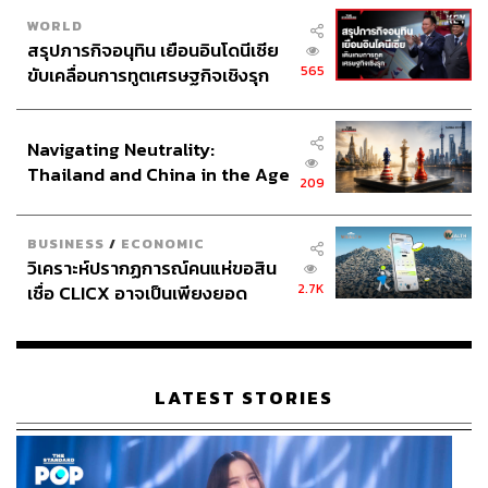
WORLD
สรุปภารกิจอนุทิน เยือนอินโดนีเซีย
565
ขับเคลื่อนการทูตเศรษฐกิจเชิงรุก
ประกาศหุ้นส่วนยุทธศาสตร์ไทย –
อินโดนีเซีย
Navigating Neutrality:
Thailand and China in the Age
209
of a New Global Order
BUSINESS
/
ECONOMIC
วิเคราะห์ปรากฏการณ์คนแห่ขอสิน
2.7K
เชื่อ CLICX อาจเป็นเพียงยอด
ภูเขาน้ำแข็ง ของปัญหาหนี้ครัว
เรือนไทยที่ถูกซุกไว้
LATEST STORIES