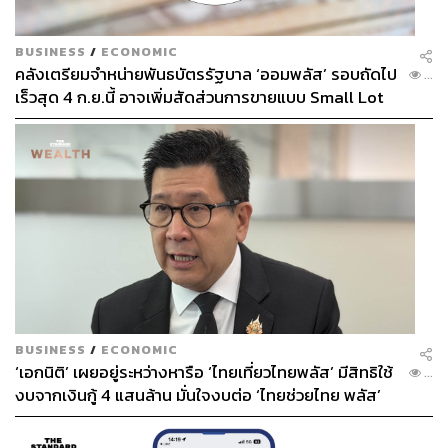
BUSINESS
/
ECONOMIC
คลังเตรียมจำหน่ายพันธบัตรรัฐบาล ‘ออมพลัส’ รอบถัดไป
...
เร็วสุด 4 ก.ย.นี้ อาจเพิ่มสัดส่วนการขายแบบ Small Lot
First มากขึ้น
BUSINESS
/
ECONOMIC
‘เอกนิติ’ เผยอยู่ระหว่างหารือ ‘ไทยเที่ยวไทยพลัส’ มีสิทธิใช้
...
งบจากเงินกู้ 4 แสนล้าน มั่นใจงบต่อ ‘ไทยช่วยไทย พลัส’
เฟส 2 มีเพียงพอ