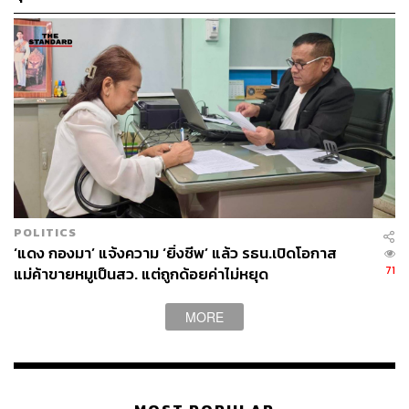
‘iLaw’
POLITICS
‘แดง กองมา’ แจ้งความ ‘ยิ่งชีพ’ แล้ว รธน.เปิดโอกาส
71
แม่ค้าขายหมูเป็นสว. แต่ถูกด้อยค่าไม่หยุด
MORE