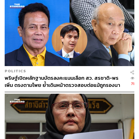
พลเรือเอก ณรงค์ พิพัฒนาศัย, พลตำรวจเอก อดุลย์ แสงสิง
แก้ว และพรเพชร วิชิตชลชัย
พิสูจน์อักษร:
ภาสิณี เพิ่มพันธุ์พงศ์
TAGS:
วิษณุ เครืองาม
การสรรหา ส.ว.
สมาชิกวุฒิสภา (สว.)
POLITICS
พริษฐ์เปิดหลักฐานบัตรลงคะแนนเลือก สว. สรชาติ-พร
71
เพิ่ม ตรงตามโพย ย้ำเดินหน้าตรวจสอบต่อแม้ถูกรองนา
ยกฯ ฟ้องหมิ่น
40
ABOUT THE AUTHOR