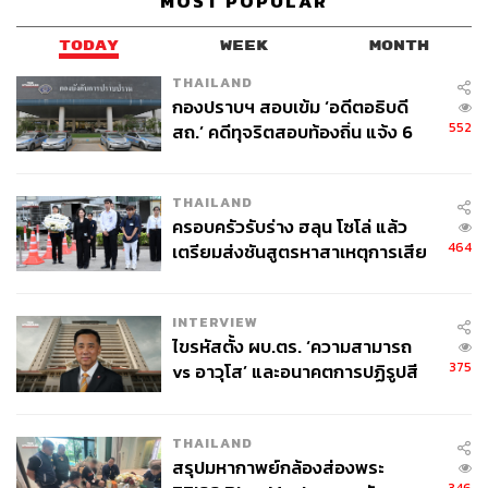
MOST POPULAR
TODAY
WEEK
MONTH
THAILAND
กองปราบฯ สอบเข้ม ‘อดีตอธิบดี
552
สถ.’ คดีทุจริตสอบท้องถิ่น แจ้ง 6
ข้อหาหนัก จ่อชง ป.ป.ช. 12 ส.ค. นี้
THAILAND
ครอบครัวรับร่าง ฮลุน โซโล่ แล้ว
464
เตรียมส่งชันสูตรหาสาเหตุการเสีย
ชีวิต
INTERVIEW
ไขรหัสตั้ง ผบ.ตร. ‘ความสามารถ
375
vs อาวุโส’ และอนาคตการปฏิรูปสี
กากี กับ พล.ต.อ. เอก อังสนานนท์
THAILAND
สรุปมหากาพย์กล้องส่องพระ
346