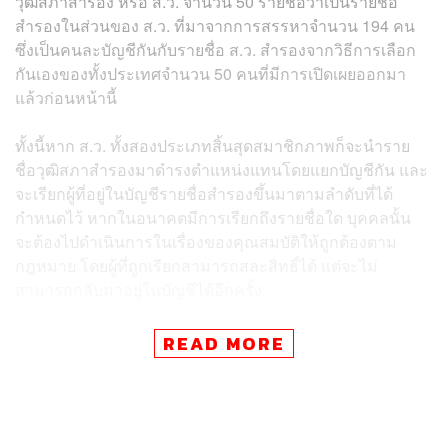
วุฒิสภาสำรอง หรือ ส.ว. จำนวน 50 รายชื่อว่าเป็นรายชื่อ
สำรองในส่วนของ ส.ว. ที่มาจากการสรรหาจำนวน 194 คน
ซึ่งเป็นคนละบัญชีกันกับรายชื่อ ส.ว. สำรองจากวิธีการเลือก
กันเองของทั้งประเทศจำนวน 50 คนที่มีการเปิดเผยออกมา
แล้วก่อนหน้านี้
ทั้งนี้หาก ส.ว. ทั้งสองประเภทสิ้นสุดสมาชิกภาพก็จะนำราย
ชื่อวุฒิสภาสำรองมาดำรงตำแหน่งแทนโดยแยกบัญชีกัน และ
จะเรียกผู้ที่อยู่ในบัญชีรายชื่อสำรองขึ้นมาตามลำดับที่ได้
กำหนดไว้ หากในอนาคตมีการเรียกถึงรายชื่อใด บุคคลนั้น
จะต้องไปดำเนินการในเรื่องของคุณสมบัติให้ถูกต้องตาม
กฎหมาย โดยผู้ที่ถูกเรียกสามารถสละสิทธิ์ได้ แต่จะไม่
สามารถกลับมาอยู่ในบัญชีได้อีกครั้ง
โดยวิษณุยืนยันว่ารายชื่อวุฒิสภาสำรองทั้ง 50 คนดังกล่าว
READ MORE
ผ่านการพิจารณาแล้วเสร็จพร้อมกับการพิจารณาผู้ที่ดำรง
ตำแหน่งสมาชิกวุฒิสภาทั้ง 194 คน จึงไม่ขัดรัฐธรรมนูญที่
กำหนดไว้ว่าต้องพิจารณารายชื่อสมาชิกวุฒิสภาให้แล้วเสร็จ
ภายใน 3 วันหลัง กกต. ประกาศรับรองผลการเลือกตั้ง ส.ส.