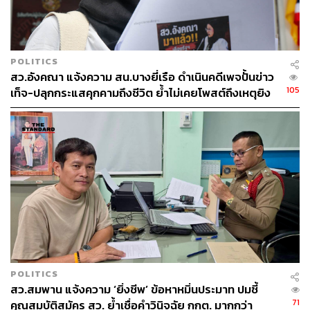
อนุชิต ไกรวิจิตร
Content Creator ประจำกองบรรณาธิการข่าว
กีฬา สำนักข่าว THE STANDARD ผู้มีงาน
อดิเรกคือการสัมภาษณ์ BNK48
POLITICS
สว.อังคณา แจ้งความ สน.บางยี่เรือ ดำเนินคดีเพจปั้นข่าว
105
เท็จ-ปลุกกระแสคุกคามถึงชีวิต ย้ำไม่เคยโพสต์ถึงเหตุยิง
ทหารพราน 5 นาย ที่นราธิวาส
POLITICS
สว.สมพาน แจ้งความ ‘ยิ่งชีพ’ ข้อหาหมิ่นประมาท ปมชี้
71
คุณสมบัติสมัคร สว. ย้ำเชื่อคำวินิจฉัย กกต. มากกว่า