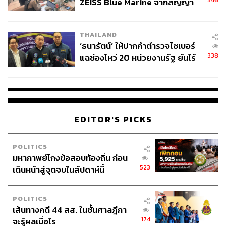
ZEISS Blue Marine จากสัญญา
ผลิต 8.3 ล้าน สู่ข้อพิพาท ‘มา
เวลล์ฯ’ ฟ้อง ‘โทน บางแค’ ผิดนัด
THAILAND
จ่ายหนี้-แอบระบุแบรนด์
‘ธนารัตน์’ ให้ปากคำตำรวจไซเบอร์
338
แฉช่องโหว่ 20 หน่วยงานรัฐ ยันไร้
นัยทางการเมือง
EDITOR'S PICKS
POLITICS
มหากาพย์โกงข้อสอบท้องถิ่น ก่อน
523
เดินหน้าสู่จุดจบในสัปดาห์นี้
POLITICS
เส้นทางคดี 44 สส. ในชั้นศาลฎีกา
174
จะรู้ผลเมื่อไร