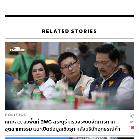
พลตำรวจเอก อดุลย์ แสงสิงแก้ว
พรเพชร วิชิตชลชัย
ซึ่งแต่ละคนก็คัดเลือก ส.ว. ในสายงานที่ตนเองรับผิดชอบ ซึ่ง
RELATED STORIES
มีข้อตกลงว่าจะพิจารณาจากรายชื่อผู้ที่เป็นสมาชิก
สภา
นิติบัญญัติแห่งชาติ
,
สภาปฏิรูปแห่งชาติ
และ
สภาขับเคลื่อน
การปฏิรูปประเทศ
พร้อมยืนยันว่ารายชื่อทั้งหมดคัดเลือกมา
ได้ 394 คน และส่งให้ คสช. คัดเลือกเหลือ 194 คน ซึ่งการคัด
เลือกนั้นคณะกรรมการสรรหาไม่มีการเสนอและลงคะแนน
ให้ตนเอง ส่วนเหตุผลสำคัญที่เพิ่งเปิดเผยรายชื่อคณะ
กรรมการสรรหาตอนนี้เป็นเพราะต้องการป้องกันการ
แทรกแซงและวิ่งเต้น รวมถึงเรื่องนี้ได้ทำการชี้แจงไปยัง
สำนักงานผู้ตรวจการแผ่นดินแล้ว
นอกจากนี้ยังมีข้อสังเกตด้วยว่าจากรายชื่อคณะกรรมการ
POLITICS
สรรหาทั้ง 10 รายชื่อ พบว่ามี 6 รายชื่อที่ถูกสรรหาให้กลับมา
คณะสว. ลงพื้นที่ BWG สระบุรี ตรวจระบบจัดการกาก
รับตำแหน่งเป็น ส.ว. ด้วยคือ พลเอก ฉัตรชัย สาริกัลยะ, พล
116
อุตสาหกรรม แนะเปิดข้อมูลเชิงรุก หลังบริษัทอุทธรณ์คำ
อากาศเอก ประจิน จั่นตอง, พลเอก ธนะศักดิ์ ปฏิมาประกร,
สั่งกรมโรงงานฯ