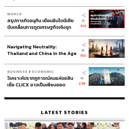
WORLD
สรุปภารกิจอนุทิน เยือนอินโดนีเซีย
514
ขับเคลื่อนการทูตเศรษฐกิจเชิงรุก
ประกาศหุ้นส่วนยุทธศาสตร์ไทย –
อินโดนีเซีย
Navigating Neutrality:
Thailand and China in the Age
150
of a New Global Order
BUSINESS
/
ECONOMIC
วิเคราะห์ปรากฏการณ์คนแห่ขอสิน
2.5K
เชื่อ CLICX อาจเป็นเพียงยอด
ภูเขาน้ำแข็ง ของปัญหาหนี้ครัว
เรือนไทยที่ถูกซุกไว้
LATEST STORIES