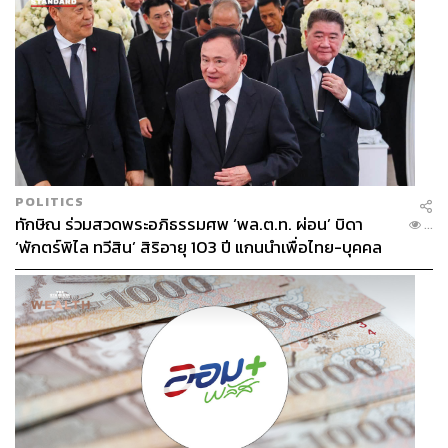
POLITICS
ทักษิณ ร่วมสวดพระอภิธรรมศพ ‘พล.ต.ท. ผ่อน’ บิดา
...
‘พักตร์พิไล ทวีสิน’ สิริอายุ 103 ปี แกนนำเพื่อไทย-บุคคล
หลากวงการร่วมอาลัย